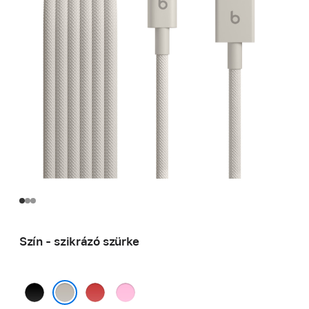
Szín - szikrázó szürke
fotonfekete
pulzáló
energikus
piros
rózsaszín