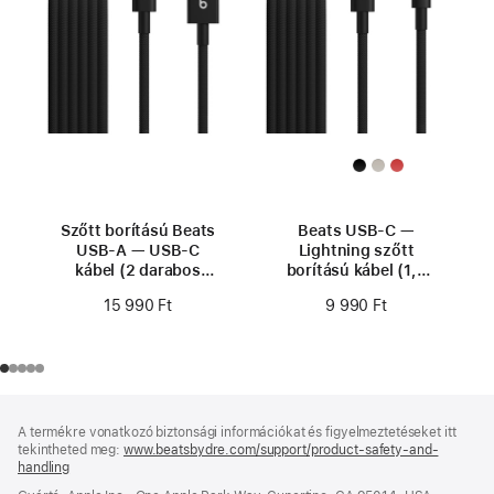
Szőtt borítású Beats
Beats USB-C —
USB-A — USB-C
Lightning szőtt
kábel (2 darabos
borítású kábel (1,5
csomag) —
m) — fotonfekete
15 990 Ft
9 990 Ft
fotonfekete
Lábléc
lábjegyzetek
A termékre vonatkozó biztonsági információkat és figyelmeztetéseket itt
tekintheted meg:
www.beatsbydre.com/support/product-safety-and-
handling
(új
ablakban