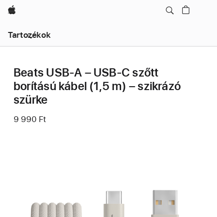
Apple
Helyi
Tartozékok
navigáció
Menü
megnyitása
Beats USB-A – USB-C szőtt
borítású kábel (1,5 m) – szikrázó
szürke
9 990 Ft