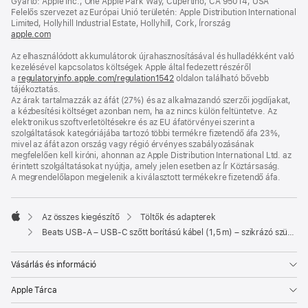
Gyártó: Apple Inc., One Apple Park Way, Cupertino, CA 95014, USA
nyílik
Felelős szervezet az Európai Unió területén: Apple Distribution International
meg)
Limited, Hollyhill Industrial Estate, Hollyhill, Cork, Írország
apple.com
(új
ablakban
Az elhasználódott akkumulátorok újrahasznosításával és hulladékként való
nyílik
kezelésével kapcsolatos költségek Apple által fedezett részéről
meg)
a
regulatoryinfo.apple.com/regulation1542
(új
oldalon található bővebb
tájékoztatás.
ablakban
Az árak tartalmazzák az áfát (27%) és az alkalmazandó szerzői jogdíjakat,
nyílik
a kézbesítési költséget azonban nem, ha az nincs külön feltüntetve. Az
meg)
elektronikus szoftverletöltésekre és az EU áfatörvényei szerint a
szolgáltatások kategóriájába tartozó többi termékre fizetendő áfa 23%,
mivel az áfát azon ország vagy régió érvényes szabályozásának
megfelelően kell kiróni, ahonnan az Apple Distribution International Ltd. az
érintett szolgáltatásokat nyújtja, amely jelen esetben az Ír Köztársaság.
A megrendelőlapon megjelenik a kiválasztott termékekre fizetendő áfa.
Az összes kiegészítő
Töltők és adapterek
Apple
Beats USB-A – USB-C szőtt borítású kábel (1,5 m) – szikrázó szürke
Vásárlás és információ
Apple Tárca