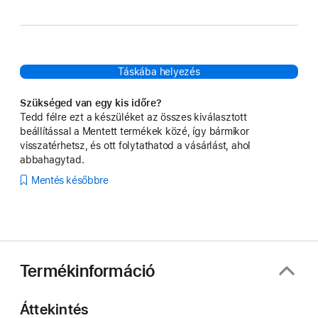
szikrázó szürke
Táskába helyezés
Szükséged van egy kis időre?
Tedd félre ezt a készüléket az összes kiválasztott
beállítással a Mentett termékek közé, így bármikor
visszatérhetsz, és ott folytathatod a vásárlást, ahol
abbahagytad.
Mentés későbbre
Termékinformáció
Áttekintés