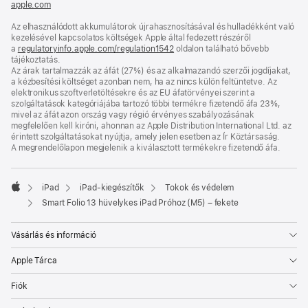
apple.com
(új
ablakban
Az elhasználódott akkumulátorok újrahasznosításával és hulladékként való
nyílik
kezelésével kapcsolatos költségek Apple által fedezett részéről
meg)
a
regulatoryinfo.apple.com/regulation1542
(új
oldalon található bővebb
tájékoztatás.
ablakban
Az árak tartalmazzák az áfát (27%) és az alkalmazandó szerzői jogdíjakat,
nyílik
a kézbesítési költséget azonban nem, ha az nincs külön feltüntetve. Az
meg)
elektronikus szoftverletöltésekre és az EU áfatörvényei szerint a
szolgáltatások kategóriájába tartozó többi termékre fizetendő áfa 23%,
mivel az áfát azon ország vagy régió érvényes szabályozásának
megfelelően kell kiróni, ahonnan az Apple Distribution International Ltd. az
érintett szolgáltatásokat nyújtja, amely jelen esetben az Ír Köztársaság.
A megrendelőlapon megjelenik a kiválasztott termékekre fizetendő áfa.
iPad
iPad-kiegészítők
Tokok és védelem
Apple
Smart Folio 13 hüvelykes iPad Próhoz (M5) – fekete
Vásárlás és információ
Apple Tárca
Fiók