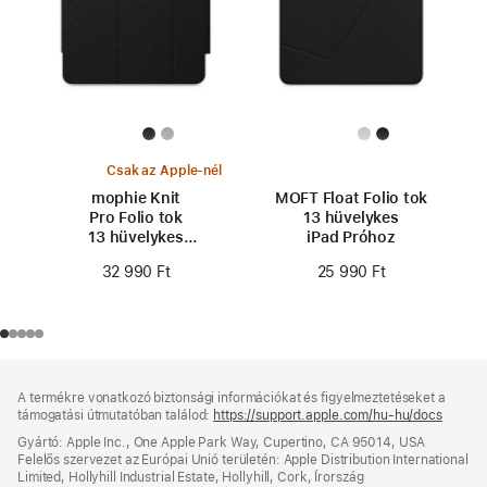
Csak az Apple-nél
mophie Knit
MOFT Float Folio tok
Pro Folio tok
13 hüvelykes
13 hüvelykes
iPad Próhoz
iPad Próhoz
32 990 Ft
25 990 Ft
Lábléc
lábjegyzetek
A termékre vonatkozó biztonsági információkat és figyelmeztetéseket a
támogatási útmutatóban találod:
https://support.apple.com/hu-hu/docs
(új
ablakb
Gyártó: Apple Inc., One Apple Park Way, Cupertino, CA 95014, USA
nyílik
Felelős szervezet az Európai Unió területén: Apple Distribution International
meg)
Limited, Hollyhill Industrial Estate, Hollyhill, Cork, Írország