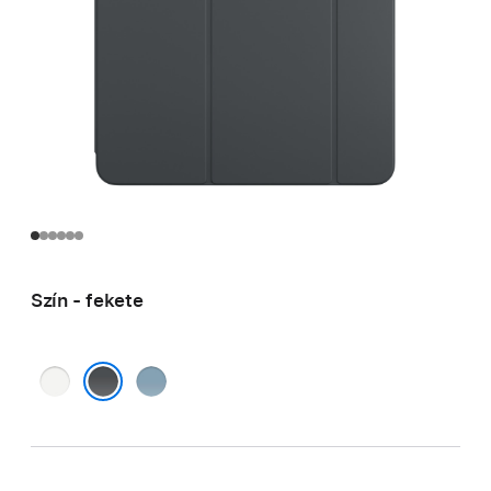
Szín - fekete
fehér
denim
fekete