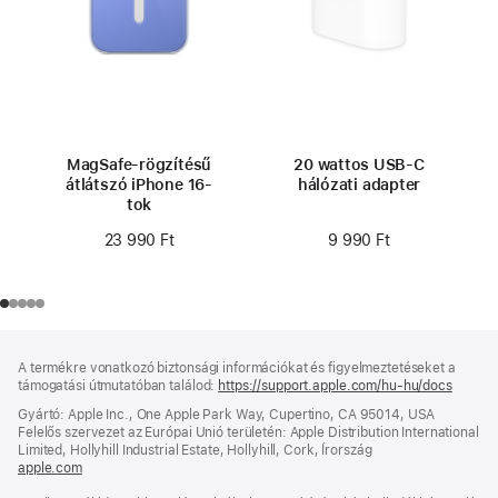
MagSafe-rögzítésű
20 wattos USB-C
átlátszó iPhone 16-
hálózati adapter
tok
9 990 Ft
23 990 Ft
Lábléc
lábjegyzetek
A termékre vonatkozó biztonsági információkat és figyelmeztetéseket a
támogatási útmutatóban találod:
https://support.apple.com/hu-hu/docs
(új
ablakb
Gyártó: Apple Inc., One Apple Park Way, Cupertino, CA 95014, USA
nyílik
Felelős szervezet az Európai Unió területén: Apple Distribution International
meg)
Limited, Hollyhill Industrial Estate, Hollyhill, Cork, Írország
apple.com
(új
ablakban