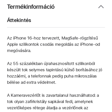
Termékinformáció
Áttekintés
Az iPhone 16-hoz tervezett, MagSafe-rögzítésű
Apple szilikontok csodás megoldás az iPhone‑od
megóvására.
Az 55 százalékban újrahasznosított szilikonból
készült tok selymes tapintású külső borításához jó
hozzáérni, a telefonnak pedig puha mikroszálas
bélése ad extra védelmet.
A Kameravezérlőt is zavartalanul használhatod: a
tok olyan zafírkristály sapkával fedi, amelynek
vezetőképes rétege átadja a vezérlőnek az