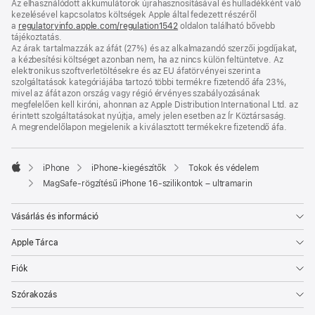
Az elhasználódott akkumulátorok újrahasznosításával és hulladékként való
nyílik
kezelésével kapcsolatos költségek Apple által fedezett részéről
meg)
a
regulatoryinfo.apple.com/regulation1542
(új
oldalon található bővebb
tájékoztatás.
ablakban
Az árak tartalmazzák az áfát (27%) és az alkalmazandó szerzői jogdíjakat,
nyílik
a kézbesítési költséget azonban nem, ha az nincs külön feltüntetve. Az
meg)
elektronikus szoftverletöltésekre és az EU áfatörvényei szerint a
szolgáltatások kategóriájába tartozó többi termékre fizetendő áfa 23%,
mivel az áfát azon ország vagy régió érvényes szabályozásának
megfelelően kell kiróni, ahonnan az Apple Distribution International Ltd. az
érintett szolgáltatásokat nyújtja, amely jelen esetben az Ír Köztársaság.
A megrendelőlapon megjelenik a kiválasztott termékekre fizetendő áfa.
iPhone
iPhone-kiegészítők
Tokok és védelem
Apple
MagSafe-rögzítésű iPhone 16-szilikontok – ultramarin
Vásárlás és információ
Apple Tárca
Fiók
Szórakozás