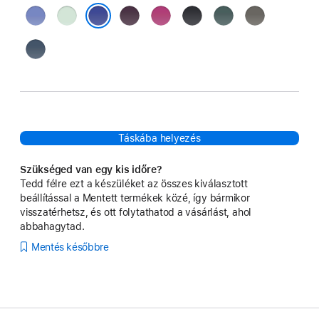
meténglila
akvamarin
szilva
fukszialila
fekete
tózöld
kőszürke
ultramarin
denim
Táskába helyezés
Szükséged van egy kis időre?
Tedd félre ezt a készüléket az összes kiválasztott
beállítással a Mentett termékek közé, így bármikor
visszatérhetsz, és ott folytathatod a vásárlást, ahol
abbahagytad.
Mentés későbbre