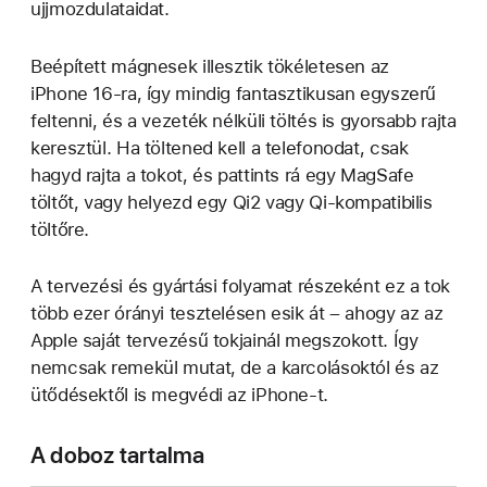
ujjmozdulataidat.
Beépített mágnesek illesztik tökéletesen az
iPhone 16-ra, így mindig fantasztikusan egyszerű
feltenni, és a vezeték nélküli töltés is gyorsabb rajta
keresztül. Ha töltened kell a telefonodat, csak
hagyd rajta a tokot, és pattints rá egy MagSafe
töltőt, vagy helyezd egy Qi2 vagy Qi‑kompatibilis
töltőre.
A tervezési és gyártási folyamat részeként ez a tok
több ezer órányi tesztelésen esik át – ahogy az az
Apple saját tervezésű tokjainál megszokott. Így
nemcsak remekül mutat, de a karcolásoktól és az
ütődésektől is megvédi az iPhone-t.
A doboz tartalma