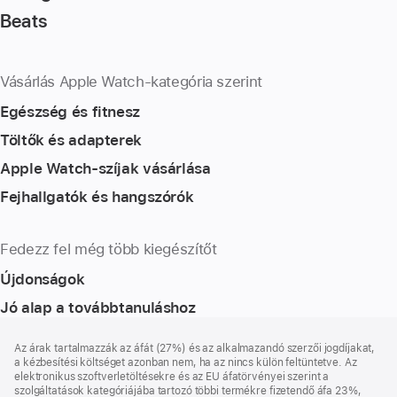
Beats
Vásárlás Apple Watch-kategória szerint
Egészség és fitnesz
Töltők és adapterek
Apple Watch-szíjak vásárlása
Fejhallgatók és hangszórók
Fedezz fel még több kiegészítőt
Újdonságok
Jó alap a továbbtanuláshoz
Lábléc
lábjegyzetek
Az árak tartalmazzák az áfát (27%) és az alkalmazandó szerzői jogdíjakat,
a kézbesítési költséget azonban nem, ha az nincs külön feltüntetve. Az
elektronikus szoftverletöltésekre és az EU áfatörvényei szerint a
szolgáltatások kategóriájába tartozó többi termékre fizetendő áfa 23%,