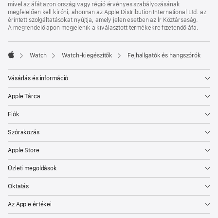
mivel az áfát azon ország vagy régió érvényes szabályozásának
megfelelően kell kiróni, ahonnan az Apple Distribution International Ltd. az
érintett szolgáltatásokat nyújtja, amely jelen esetben az Ír Köztársaság.
A megrendelőlapon megjelenik a kiválasztott termékekre fizetendő áfa.
Watch
Watch-kiegészítők
Fejhallgatók és hangszórók
Apple
Vásárlás és információ
Apple Tárca
Fiók
Szórakozás
Apple Store
Üzleti megoldások
Oktatás
Az Apple értékei