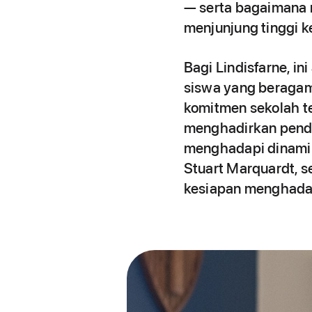
— serta bagaimana 
menjunjung tinggi k
Bagi Lindisfarne, i
siswa yang beragam
komitmen sekolah t
menghadirkan pendi
menghadapi dinamik
Stuart Marquardt, s
kesiapan menghada