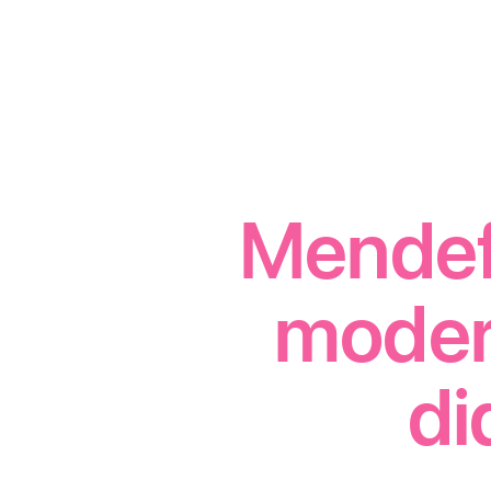
Mendef
modern
di