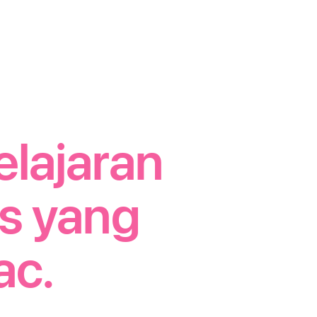
lajaran
as yang
ac.