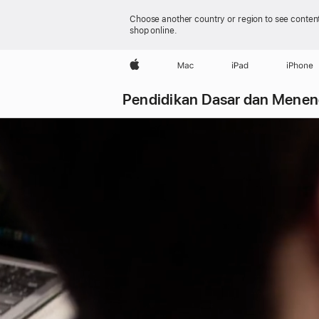
Choose another country or region to see content
shop online.
Apple
Mac
iPad
iPhone
Pendidikan Dasar dan
Menen