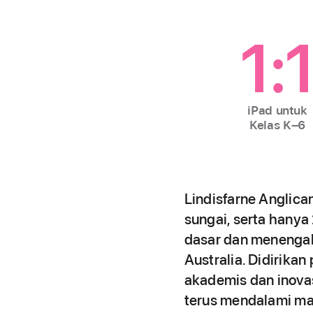
1:
iPad untuk
Kelas K–6
Lindisfarne Anglica
sungai, serta hanya 
dasar dan menengah 
Australia. Didirika
akademis dan inovasi
terus mendalami mak