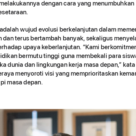
melakukannya dengan cara yang menumbuhkan ra
esetaraan.
ni adalah wujud evolusi berkelanjutan dalam mem
 dan terus bertambah banyak, sekaligus menye
erhadap upaya keberlanjutan. “Kami berkomitme
dikan bermutu tinggi guna membekali para sisw
a dunia dan lingkungan kerja masa depan,” kata
eraya menyoroti visi yang memprioritaskan kema
pi masa depan.