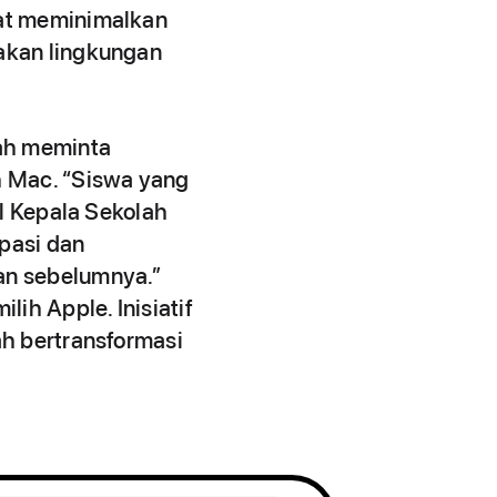
pat meminimalkan
akan lingkungan
lah meminta
h Mac. “Siswa yang
il Kepala Sekolah
ipasi dan
an sebelumnya.”
h Apple. Inisiatif
ah bertransformasi