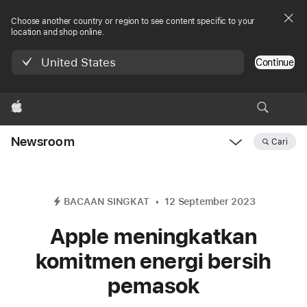
Choose another country or region to see content specific to your
location and shop online.
United States
Continue
Apple
Newsroom
Cari
Open
Newsroom
navigation
BACAAN SINGKAT
12 September 2023
Apple meningkatkan
komitmen energi bersih
pemasok