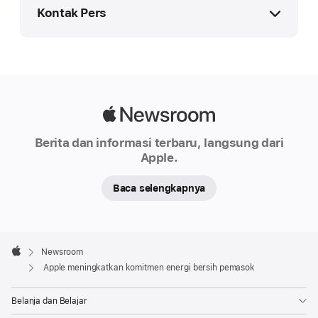
PEMBARUAN
Kontak Pers
Apple
meningkatkan
Saluran Bantuan Media Apple
komitmen
indonesia_media@apple.com
energi
bersih
Apple Media Helpline
Apple
pemasok
media.id@apple.com
Newsroom
Berita dan informasi terbaru, langsung dari
Apple
Apple.
hari
ini
Baca selengkapnya
mengumumkan
kemajuan
Apple
yang
Footer

Newsroom
lebih
Apple
Apple meningkatkan komitmen energi bersih pemasok
besar
dalam
Belanja dan Belajar
dekarbonisasi