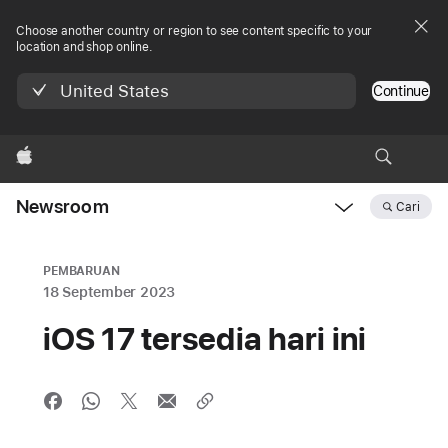
Choose another country or region to see content specific to your
location and shop online.
United States
Continue
Apple
Newsroom
Cari
Open
Newsroom
navigation
PEMBARUAN
18 September 2023
iOS 17 tersedia hari ini