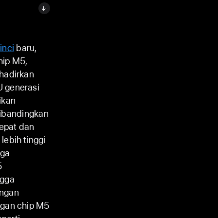
inci
baru,
hip M5,
ghadirkan
U generasi
ikan
ibandingkan
epat dan
lebih tinggi
gga
5
ngga
ngan
ngan chip M5