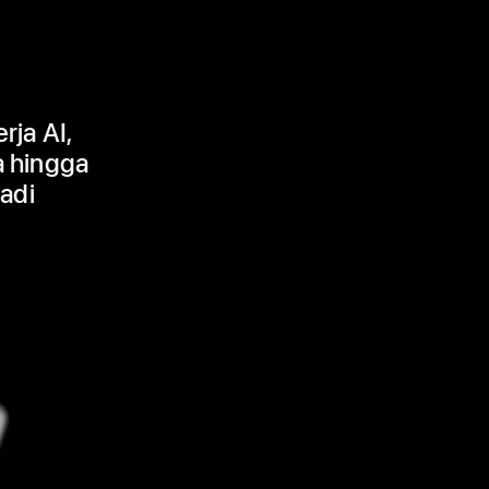
rja AI,
a hingga
adi