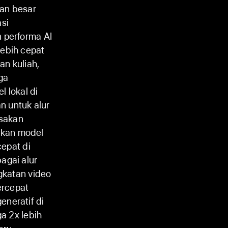
tan besar
si
n performa AI
lebih cepat
n kuliah,
ga
 lokal di
n untuk alur
asakan
nkan model
cepat di
agai alur
ngkatan video
ercepat
eneratif di
ga 2x lebih