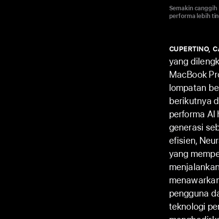
Semakin canggih 
performa lebih t
CUPERTINO, C
yang dileng
MacBook Pro
lompatan be
berikutnya 
performa AI 
generasi se
efisien, Neu
yang memper
menjalankan 
menawarkan 
pengguna da
teknologi p