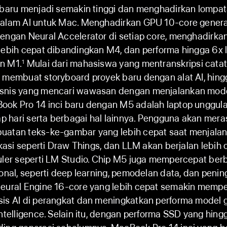
g baru menjadi semakin tinggi dan menghadirkan lompa
dalam AI untuk Mac. Menghadirkan GPU 10-core genera
engan Neural Accelerator di setiap core, menghadirka
lebih cepat dibandingkan M4, dan performa hingga 6x 
n M1.
Mulai dari mahasiswa yang mentranskripsi catata
1
g membuat storyboard proyek baru dengan alat AI, hing
snis yang mencari wawasan dengan menjalankan model
ook Pro 14 inci baru dengan M5 adalah laptop unggula
iap hari serta berbagai hal lainnya. Pengguna akan mer
uatan teks-ke-gambar yang lebih cepat saat menjala
likasi seperti Draw Things, dan LLM akan berjalan lebih 
uler seperti LM Studio. Chip M5 juga mempercepat berb
ional, seperti deep learning, pemodelan data, dan peni
Neural Engine 16-core yang lebih cepat semakin memp
is AI di perangkat dan meningkatkan performa model g
Intelligence. Selain itu, dengan performa SSD yang hing