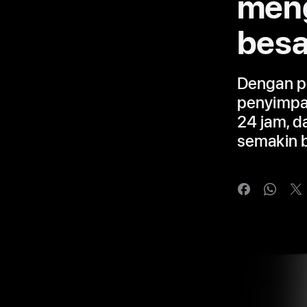
meng
besa
Dengan pe
penyimpan
24 jam, d
semakin 