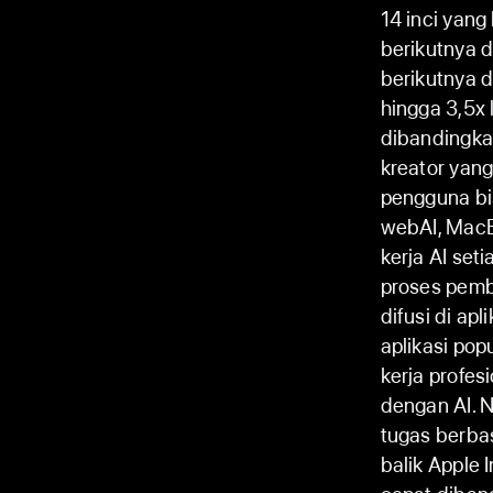
14 inci yan
berikutnya 
berikutnya d
hingga 3,5x 
dibandingka
kreator yan
pengguna bi
webAI, MacB
kerja AI set
proses pemb
difusi di ap
aplikasi pop
kerja profes
dengan AI. 
tugas berbas
balik Apple 