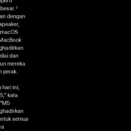
perti
 besar.
2
wan dengan
speaker,
an macOS
 MacBook
nghadirkan
ilai dan
pun mereka
n perak.
hari ini,
5,” kata
. “M5
ghadirkan
 untuk semua
ra