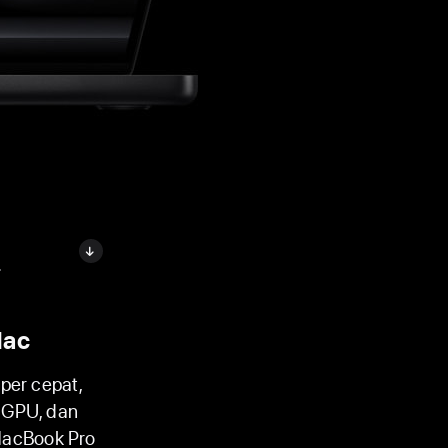
.
Mac
per cepat,
, GPU, dan
MacBook Pro