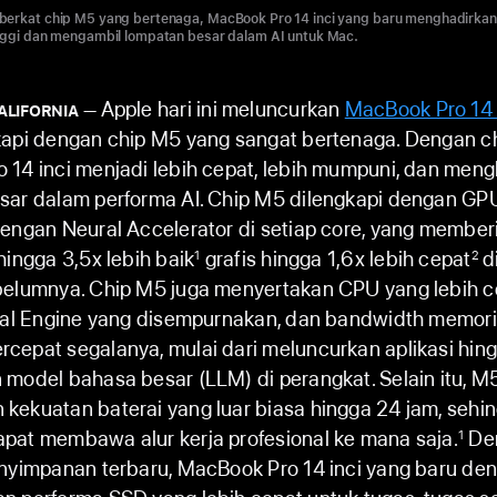
berkat chip M5 yang bertenaga, MacBook Pro 14 inci yang baru menghadirkan
inggi dan mengambil lompatan besar dalam AI untuk Mac.
Apple hari ini meluncurkan
MacBook Pro 14 
ALIFORNIA
kapi dengan chip M5 yang sangat bertenaga. Dengan c
 14 inci menjadi lebih cepat, lebih mumpuni, dan men
sar dalam performa AI. Chip M5 dilengkapi dengan GP
dengan Neural Accelerator di setiap core, yang member
hingga 3,5x lebih baik
grafis hingga 1,6x lebih cepat
d
1
2
belumnya. Chip M5 juga menyertakan CPU yang lebih c
ral Engine yang disempurnakan, dan bandwidth memori 
cepat segalanya, mulai dari meluncurkan aplikasi hin
model bahasa besar (LLM) di perangkat. Selain itu, M
kekuatan baterai yang luar biasa hingga 24 jam, sehi
pat membawa alur kerja profesional ke mana saja.
De
1
enyimpanan terbaru, MacBook Pro 14 inci yang baru de