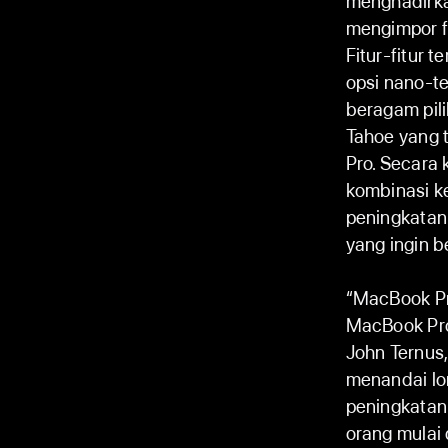
menghadirka
mengimpor f
Fitur-fitur
opsi nano-t
beragam pil
Tahoe yang 
Pro. Secara
kombinasi k
peningkatan
yang ingin b
“MacBook Pro
MacBook Pro
John Ternus,
menandai lo
peningkatan
orang mulai 