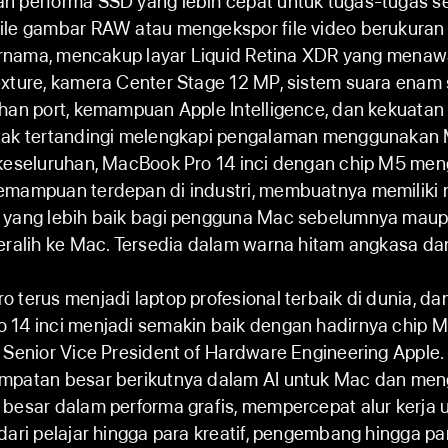
n performa SSD yang lebih cepat untuk tugas-tugas se
ile gambar RAW atau mengekspor file video berukuran
 ternama, mencakup layar Liquid Retina XDR yang mena
exture, kamera Center Stage 12 MP, sistem suara enam 
ihan port, kemampuan Apple Intelligence, dan kekuat
tak tertandingi melengkapi pengalaman menggunakan
 keseluruhan, MacBook Pro 14 inci dengan chip M5 me
emampuan terdepan di industri, membuatnya memiliki n
 yang lebih baik bagi pengguna Mac sebelumnya mau
eralih ke Mac. Tersedia dalam warna hitam angkasa da
 terus menjadi laptop profesional terbaik di dunia, dan 
 14 inci menjadi semakin baik dengan hadirnya chip M
 Senior Vice President of Hardware Engineering Apple
mpatan besar berikutnya dalam AI untuk Mac dan men
 besar dalam performa grafis, mempercepat alur kerja
dari pelajar hingga para kreatif, pengembang hingga pa