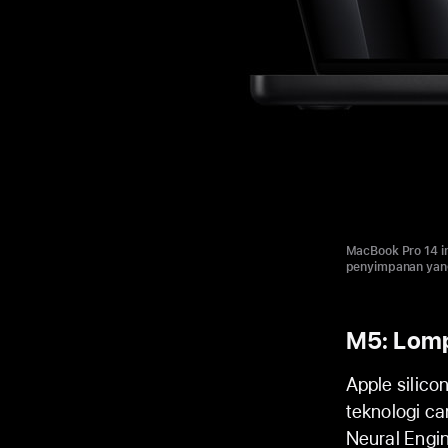
MacBook Pro 14 i
penyimpanan yang
M5: Lomp
Apple silico
teknologi c
Neural Engi