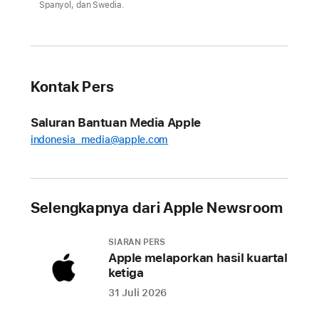
Spanyol, dan Swedia.
Siri
AI
tertunda
di
Uni
Kontak Pers
Eropa
untuk
Saluran Bantuan Media Apple
iOS
indonesia_media@apple.com
27
dan
iPadOS
Selengkapnya dari Apple Newsroom
27
Siri
SIARAN PERS
AI
Apple melaporkan hasil kuartal
akan
ketiga
tersedia
31 Juli 2026
untuk