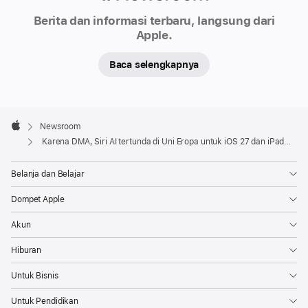
Newsroom
baru
Berita dan informasi terbaru, langsung dari
yang
Apple.
didukung
Apple
Baca selengkapnya
Intelligence.
Sayangnya,
Apple
karena
Footer

Newsroom
Undang-
Apple
Karena DMA, Siri AI tertunda di Uni Eropa untuk iOS 27 dan iPadOS 27
Undang
Pasar
Belanja dan Belajar
Digital
Dompet Apple
(DMA),
Apple
Akun
tidak
Hiburan
akan
dapat
Untuk Bisnis
menyematkan
Untuk Pendidikan
Siri