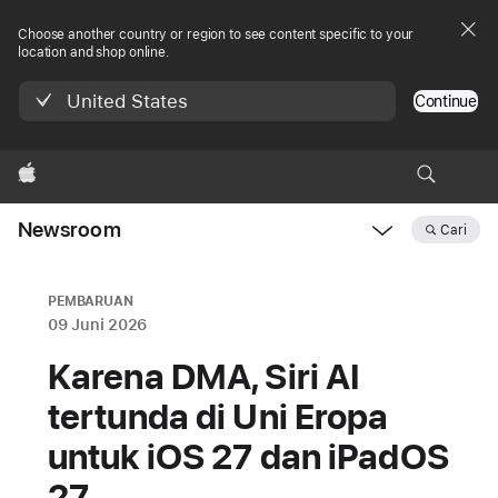
Choose another country or region to see content specific to your
location and shop online.
United States
Continue
Apple
Newsroom
Cari
Open
Newsroom
navigation
PEMBARUAN
09 Juni 2026
Karena DMA, Siri AI
tertunda di Uni Eropa
untuk iOS 27 dan iPadOS
27