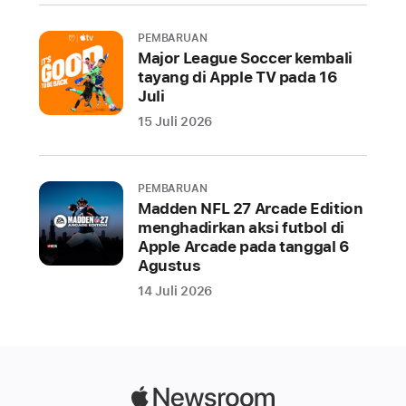
pengguna
Uni
PEMBARUAN
Eropa
Major League Soccer kembali
pada
tayang di Apple TV pada 16
Juli
macOS 27,
dan
15 Juli 2026
watchOS 27
Apple
PEMBARUAN
hari
Madden NFL 27 Arcade Edition
ini
menghadirkan aksi futbol di
memperkenalkan
Apple Arcade pada tanggal 6
Agustus
Siri
AI,
14 Juli 2026
S
i
r
i
Apple
versi