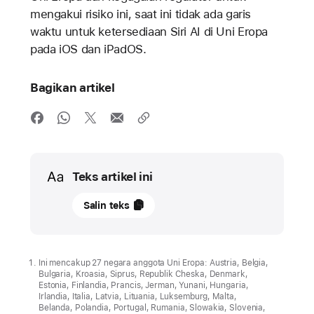
mengakui risiko ini, saat ini tidak ada garis
waktu untuk ketersediaan Siri AI di Uni Eropa
pada iOS dan iPadOS.
Bagikan artikel
Media
Teks artikel ini
09
Salin teks
Juni
2026
PEMBARUAN
Ini mencakup 27 negara anggota Uni Eropa: Austria, Belgia,
Bulgaria, Kroasia, Siprus, Republik Cheska, Denmark,
Estonia, Finlandia, Prancis, Jerman, Yunani, Hungaria,
Karena
Irlandia, Italia, Latvia, Lituania, Luksemburg, Malta,
DMA,
Belanda, Polandia, Portugal, Rumania, Slowakia, Slovenia,