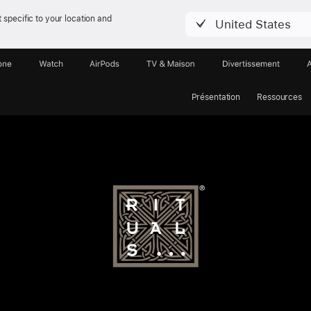
 specific to your location and
United States
one
Watch
AirPods
TV & Maison
Divertissements
Présentation
Ressources