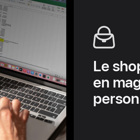
Le sho
en maga
person