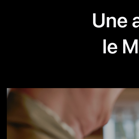
Témoignages
Une a
du
secteur
le M
du
commerce
-
Rituals