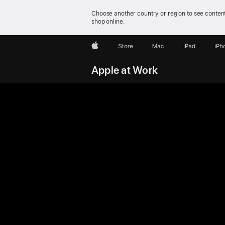
Choose another country or region to see content
shop online.
Apple
Store
Mac
iPad
iPh
Apple at Work