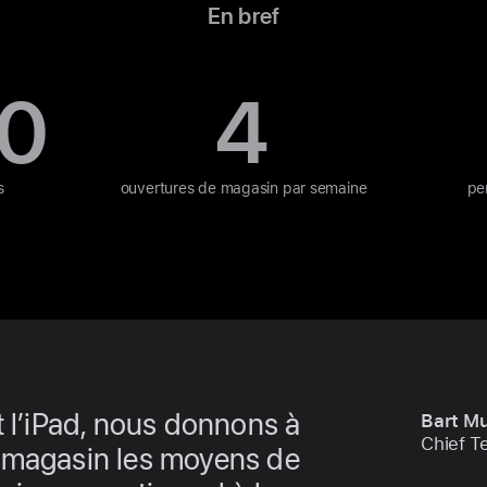
En bref
00
4
s
ouvertures de magasin
par semaine
pe
t l’iPad, nous donnons à
Bart M
Chief Te
 magasin les moyens de