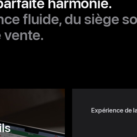
parfaite harmonie.
ce fluide, du siège so
 vente.
Expérience de la
ls