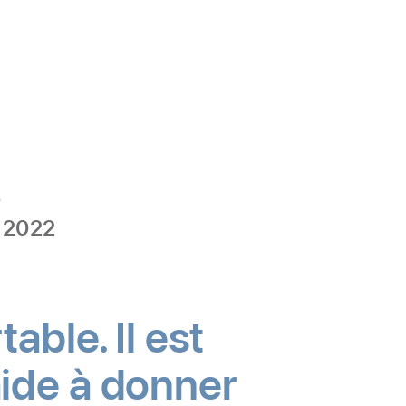
-
Musique
e
n 2022
able. Il est
m’aide à donner