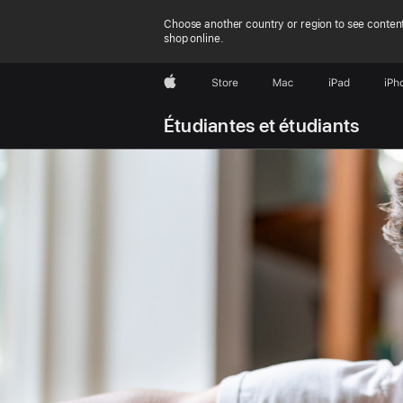
Choose another country or region to see content
shop online.
Apple
Store
Mac
iPad
iPh
Étudiantes et étudiants