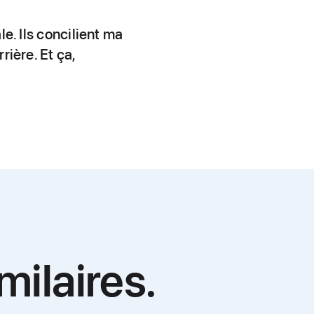
le. Ils concilient ma
rière. Et ça,
S
ilaires.