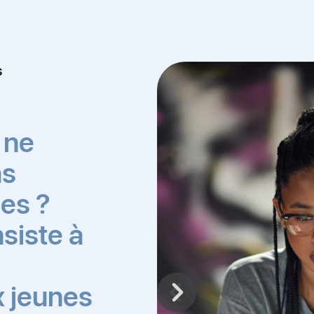
s
e ne
as
les ?
siste à
 jeunes