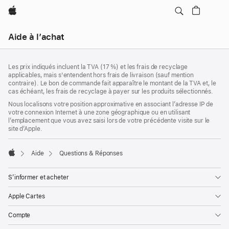
Apple
Navigation
Aide à l’achat
locale
menu
Pied
Ouvrir
Notes
Les prix indiqués incluent la TVA (17 %) et les frais de recyclage
de
de
applicables, mais s'entendent hors frais de livraison (sauf mention
bas
page
contraire). Le bon de commande fait apparaître le montant de la TVA et, le
de
cas échéant, les frais de recyclage à payer sur les produits sélectionnés.
page
Nous localisons votre position approximative en associant l’adresse IP de
votre connexion Internet à une zone géographique ou en utilisant
l’emplacement que vous avez saisi lors de votre précédente visite sur le
site d’Apple.
Aide
Questions & Réponses
Apple
S’informer et acheter
Apple Cartes
Compte