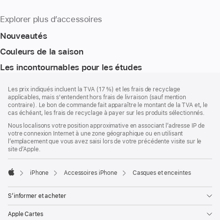
Explorer plus d’accessoires
Nouveautés
Couleurs de la saison
Les incontournables pour les études
Pied
Notes
Les prix indiqués incluent la TVA (17 %) et les frais de recyclage
de
de
applicables, mais s'entendent hors frais de livraison (sauf mention
bas
page
contraire). Le bon de commande fait apparaître le montant de la TVA et, le
de
cas échéant, les frais de recyclage à payer sur les produits sélectionnés.
page
Nous localisons votre position approximative en associant l’adresse IP de
votre connexion Internet à une zone géographique ou en utilisant
l’emplacement que vous avez saisi lors de votre précédente visite sur le
site d’Apple.
iPhone
Accessoires iPhone
Casques et enceintes
Apple
S’informer et acheter
Apple Cartes