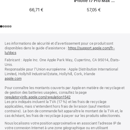
iPhone 17 Pro Max –
Terracotta
66,71 €
57,05 €
Pied
Notes
Les informations de sécurité et d’avertissement pour ce produit sont
de
de
disponibles dans le guide d’assistance :
https://support.apple.com/fr-
bas
page
lu/docs
(s’ouvre
de
dans
Fabricant : Apple Inc. One Apple Park Way, Cupertino, CA 95014, États-
page
une
Unis.
nouvelle
Responsable pour l’Union européenne : Apple Distribution International
fenêtre)
Limited, Hollyhill Industrial Estate, Hollyhill, Cork, Irlande
apple.com
(s’ouvre
dans
Pour connaître les montants couverts par Apple en matière de recyclage et
une
de gestion des batteries usagées, consultez la page
nouvelle
regulatoryinfo.apple.com/regulation1542
fenêtre)
(s’ouvre
Les prix indiqués incluent la TVA (17 %) et les frais de recyclage
dans
applicables, mais s'entendent hors frais de livraison (sauf mention
une
contraire). Le bon de commande fait apparaître le montant de la TVA et, le
nouvelle
cas échéant, les frais de recyclage à payer sur les produits sélectionnés.
fenêtre)
Nous localisons votre position approximative en associant l’adresse IP de
votre connexion Internet à une zone géographique ou en utilisant