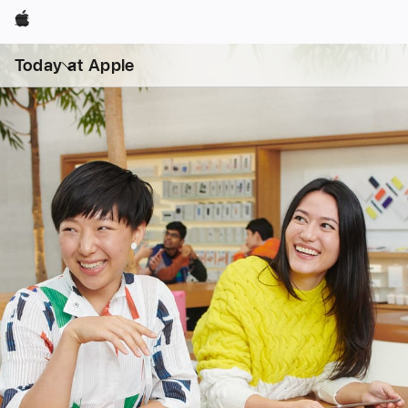
Apple
開
啟
Today at Apple
選
單