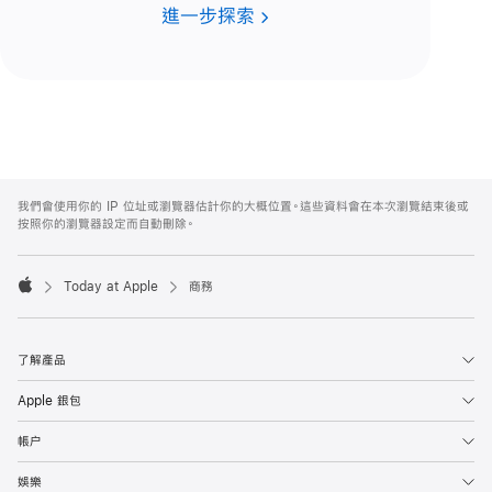
進一步探索
Apple
Footer
我們會使用你的 IP 位址或瀏覽器估計你的大概位置。這些資料會在本次瀏覽結束後或
按照你的瀏覽器設定而自動刪除。
Today at Apple
商務
Apple
了解產品
Apple 銀包
帳户
娛樂