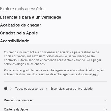
Explore mais acessórios
Essenciais para a universidade
Acabados de chegar
Criados pela Apple
Acessibilidade
Rodapé
notas
Os preços incluem IVA e a compensação equitativa pela realização de
de
cópias privadas, mas excluem portes de envio, salvo indicação em
rodapé
contrário. O formulário de encomenda apresenta o valor do IVA a pagar
sobre os artigos selecionados.
Pode reciclar gratuitamente as embalagens nos ecopontos. A informação
sobre o destino final dos resíduos de embalagens está disponível
aqui
.
Todos os acessórios
Essenciais para a universidade
Apple
Descobrir e comprar
Carteira da Apple