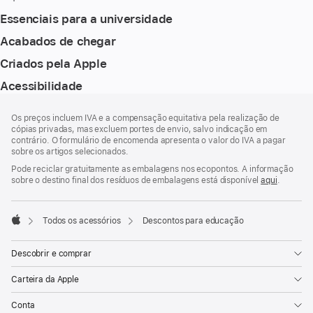
Essenciais para a universidade
Acabados de chegar
Criados pela Apple
Acessibilidade
Rodapé
notas
Os preços incluem IVA e a compensação equitativa pela realização de
de
cópias privadas, mas excluem portes de envio, salvo indicação em
rodapé
contrário. O formulário de encomenda apresenta o valor do IVA a pagar
sobre os artigos selecionados.
Pode reciclar gratuitamente as embalagens nos ecopontos. A informação
sobre o destino final dos resíduos de embalagens está disponível
aqui
.
Todos os acessórios
Descontos para educação
Apple
Descobrir e comprar
Carteira da Apple
Conta