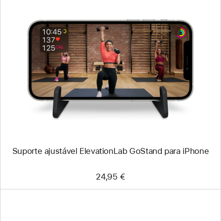
Anterior
Imagem
-
Suporte
ajustável
ElevationLab
GoStand
para
iPhone
Suporte ajustável ElevationLab GoStand para iPhone
24,95 €