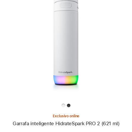
Anterior
Imagem
-
Garrafa
inteligente
HidrateSpark
PRO 2
(621 ml)
Exclusivo online
Garrafa inteligente HidrateSpark PRO 2 (621 ml)