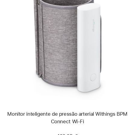
Anterior
Imagem
-
Monitor
inteligente
de
pressão
arterial
Withings
BPM
Connect
Wi-
Fi
Monitor inteligente de pressão arterial Withings BPM
Connect Wi-Fi