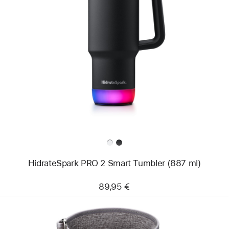
Anterior
Imagem
-
HidrateSpark
PRO
2
Smart
Tumbler
(887 ml)
HidrateSpark PRO 2 Smart Tumbler (887 ml)
89,95 €