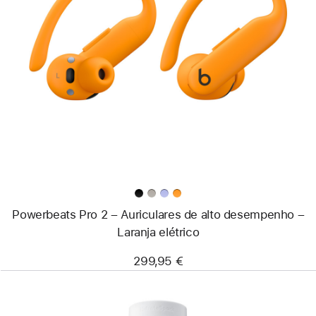
Anterior
Imagem
-
Powerbeats
Pro
2
–
Auriculares
de
alto
desempenho
–
Laranja
elétrico
Powerbeats Pro 2 – Auriculares de alto desempenho –
Laranja elétrico
299,95 €