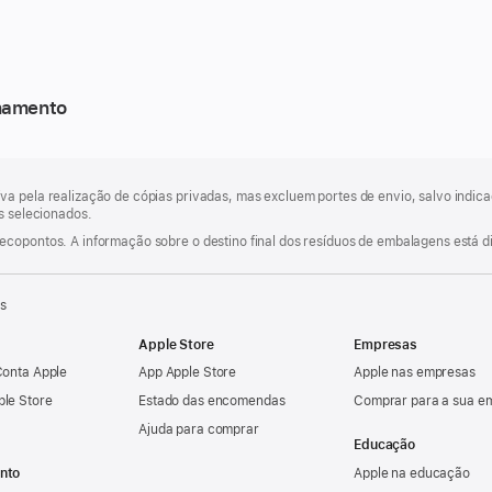
enamento
va pela realização de cópias privadas, mas excluem portes de envio, salvo indi
os selecionados.
ecopontos. A informação sobre o destino final dos resíduos de embalagens está d
ss
Apple Store
Empresas
Conta Apple
App Apple Store
Apple nas empresas
ple Store
Estado das encomendas
Comprar para a sua e
Ajuda para comprar
Educação
nto
Apple na educação