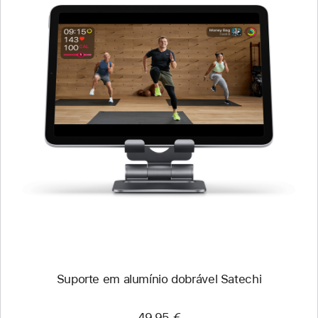
Anterior
Imagem
-
Suporte
em
alumínio
dobrável
Satechi
Suporte em alumínio dobrável Satechi
49,95 €