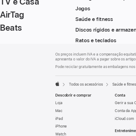
TV e Casa
Jogos
AirTag
Saúde e fitness
Beats
Discos rígidos e armaz
Ratos e teclados
Rodapé
notas
Os preços incluem IVA e a compensação equitati
de
apresenta o valor do IVA a pagar sobre os artig
rodapé
Pode reciclar gratuitamente as embalagens nos 
Todos os acessórios
Saúde e fitne
Apple
Descobrir e comprar
Conta
Loja
Gerir a sua 
Mac
Conta da Ap
iPad
iCloud.com
iPhone
Entretenime
Watch