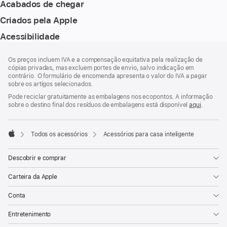
Acabados de chegar
Criados pela Apple
Acessibilidade
Rodapé
notas
Os preços incluem IVA e a compensação equitativa pela realização de
de
cópias privadas, mas excluem portes de envio, salvo indicação em
rodapé
contrário. O formulário de encomenda apresenta o valor do IVA a pagar
sobre os artigos selecionados.
Pode reciclar gratuitamente as embalagens nos ecopontos. A informação
sobre o destino final dos resíduos de embalagens está disponível
aqui
.
Todos os acessórios
Acessórios para casa inteligente
Apple
Descobrir e comprar
Carteira da Apple
Conta
Entretenimento