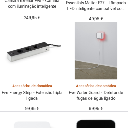
Câmara exterior Eve - Câmara
Essentials Matter E27 - Lâmpada
com iluminação inteligente
LED inteligente compatível com
Thread e Matter - Branca e
249,95 €
49,95 €
colorida (pacote de 3)
Acessórios de domótica
Acessórios de domótica
Eve Energy Strip - Extensão tripla
Eve Water Guard - Detetor de
ligada
fugas de água ligado
99,95 €
99,95 €