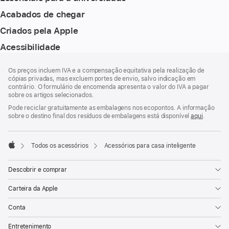
Acabados de chegar
Criados pela Apple
Acessibilidade
Rodapé
notas
Os preços incluem IVA e a compensação equitativa pela realização de
de
cópias privadas, mas excluem portes de envio, salvo indicação em
rodapé
contrário. O formulário de encomenda apresenta o valor do IVA a pagar
sobre os artigos selecionados.
Pode reciclar gratuitamente as embalagens nos ecopontos. A informação
sobre o destino final dos resíduos de embalagens está disponível
aqui
.
Todos os acessórios
Acessórios para casa inteligente
Apple
Descobrir e comprar
Carteira da Apple
Conta
Entretenimento