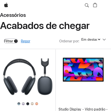
Apple
Acessórios
Acabados de chegar
Ordenar por
Filtrar
Repor
Ordenar por
:
1
filters active
Studio Display - Vidro padrão -