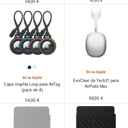
16,95 €
59,95 €
Só na Apple
Só na Apple
EvoClear da Tech21 para
Capa mophie Loop para AirTag
AirPods Max
(pack de 4)
49,95 €
54,95 €