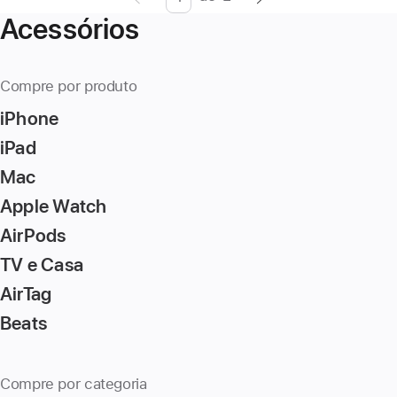
Página
Enter
Acessórios
page
number,
press
Compre por produto
Return/Enter
iPhone
key
to
iPad
go
Mac
to
Apple Watch
the
page
AirPods
TV e Casa
AirTag
Beats
Compre por categoria