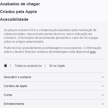
Acabados de chegar
Criados pela Apple
Acessibilidade
Rodapé
notas
Os preços incluem IVA e a compensação equitativa pela realização de
de
cópias privadas, mas excluem portes de envio, salvo indicação em
rodapé
contrário. O formulário de encomenda apresenta o valor do IVA a pagar
sobre os artigos selecionados.
Pode reciclar gratuitamente as embalagens nos ecopontos. A informação
sobre o destino final dos resíduos de embalagens está disponível
aqui
.
Todos os acessórios
Só na Apple
Apple
Descobrir e comprar
Carteira da Apple
Conta
Entretenimento