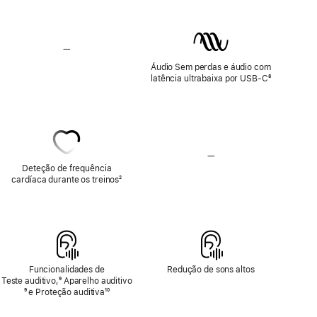
—
Sem
áudio
Áudio Sem perdas e áudio com
Sem perdas
latência ultrabaixa por USB‑C
Nota
⁸
de
rodapé
—
Sem
deteção
Deteção de frequência
de
cardíaca durante os treinos
Nota
²
frequência
de
cardíaca
rodapé
Funcionalidades de
Redução de sons altos
Teste auditivo,
Nota
⁹ Aparelho auditivo
Nota
⁹ e Proteção auditiva
de
Nota
¹⁰
de
rodapé
de
rodapé
rodapé