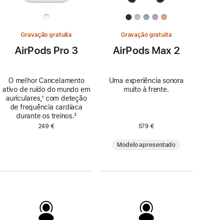
Gravação gratuita
Gravação gratuita
AirPods Pro 3
AirPods Max 2
O melhor Cancelamento
Uma experiência sonora
ativo de ruído do mundo em
muito à frente.
auriculares,
Nota
¹ com deteção
de frequência cardíaca
de
durante os treinos.
rodapé
Nota
²
de
249 €
579 €
rodapé
Modelo apresentado