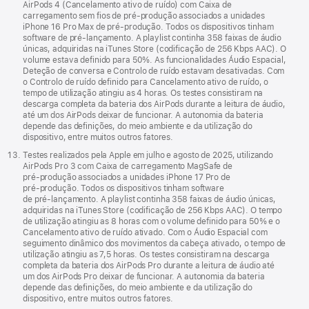
AirPods 4 (Cancelamento ativo de ruído) com Caixa de
carregamento sem fios de pré-produção associados a unidades
iPhone 16 Pro Max de pré-produção. Todos os dispositivos tinham
software de pré‑lançamento. A playlist continha 358 faixas de áudio
únicas, adquiridas na iTunes Store (codificação de 256 Kbps AAC). O
volume estava definido para 50%. As funcionalidades Áudio Espacial,
Deteção de conversa e Controlo de ruído estavam desativadas. Com
o Controlo de ruído definido para Cancelamento ativo de ruído, o
tempo de utilização atingiu as 4 horas. Os testes consistiram na
descarga completa da bateria dos AirPods durante a leitura de áudio,
até um dos AirPods deixar de funcionar. A autonomia da bateria
depende das definições, do meio ambiente e da utilização do
dispositivo, entre muitos outros fatores.
Testes realizados pela Apple em julho e agosto de 2025, utilizando
AirPods Pro 3 com Caixa de carregamento MagSafe de
pré‑produção associados a unidades iPhone 17 Pro de
pré‑produção. Todos os dispositivos tinham software
de pré‑lançamento. A playlist continha 358 faixas de áudio únicas,
adquiridas na iTunes Store (codificação de 256 Kbps AAC). O tempo
de utilização atingiu as 8 horas com o volume definido para 50% e o
Cancelamento ativo de ruído ativado. Com o Áudio Espacial com
seguimento dinâmico dos movimentos da cabeça ativado, o tempo de
utilização atingiu as 7,5 horas. Os testes consistiram na descarga
completa da bateria dos AirPods Pro durante a leitura de áudio até
um dos AirPods Pro deixar de funcionar. A autonomia da bateria
depende das definições, do meio ambiente e da utilização do
dispositivo, entre muitos outros fatores.