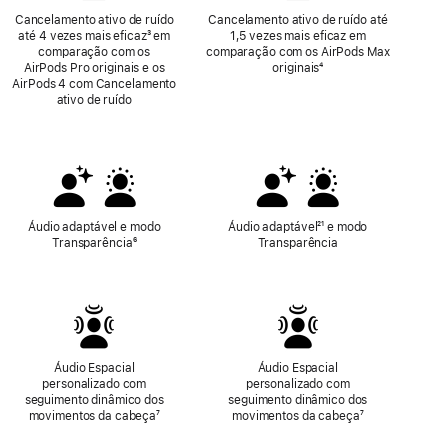
Cancelamento ativo de ruído
Cancelamento ativo de ruído até
até 4 vezes mais eficaz
Nota
³ em
1,5 vezes mais eficaz em
comparação com os
de
comparação com os AirPods Max
AirPods Pro originais e os
rodapé
originais
Nota
⁴
AirPods 4 com Cancelamento
de
ativo de ruído
rodapé
Áudio adaptável e modo
Áudio adaptável
Nota
²¹ e modo
Transparência
Nota
⁶
Transparência
de
de
rodapé
rodapé
Áudio Espacial
Áudio Espacial
personalizado com
personalizado com
seguimento dinâmico dos
seguimento dinâmico dos
movimentos da cabeça
Nota
⁷
movimentos da cabeça
Nota
⁷
de
de
rodapé
rodapé