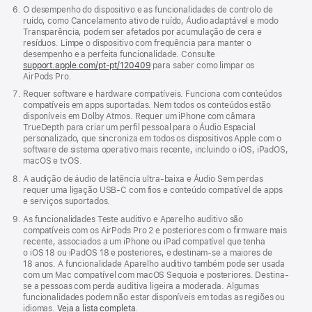
O desempenho do dispositivo e as funcionalidades de controlo de
ruído, como Cancelamento ativo de ruído, Áudio adaptável e modo
Transparência, podem ser afetados por acumulação de cera e
resíduos. Limpe o dispositivo com frequência para manter o
desempenho e a perfeita funcionalidade. Consulte
support.apple.com/pt-pt/120409
para saber como limpar os
AirPods Pro.
Requer software e hardware compatíveis. Funciona com conteúdos
compatíveis em apps suportadas. Nem todos os conteúdos estão
disponíveis em Dolby Atmos. Requer um iPhone com câmara
TrueDepth para criar um perfil pessoal para o Áudio Espacial
personalizado, que sincroniza em todos os dispositivos Apple com o
software de sistema operativo mais recente, incluindo o iOS, iPadOS,
macOS e tvOS.
A audição de áudio de latência ultra-baixa e Áudio Sem perdas
requer uma ligação USB-C com fios e conteúdo compatível de apps
e serviços suportados.
As funcionalidades Teste auditivo e Aparelho auditivo são
compatíveis com os AirPods Pro 2 e posteriores com o firmware mais
recente, associados a um iPhone ou iPad compatível que tenha
o iOS 18 ou iPadOS 18 e posteriores, e destinam‑se a maiores de
18 anos. A funcionalidade Aparelho auditivo também pode ser usada
com um Mac compatível com macOS Sequoia e posteriores. Destina-
se a pessoas com perda auditiva ligeira a moderada. Algumas
funcionalidades podem não estar disponíveis em todas as regiões ou
idiomas.
Veja a lista completa
.