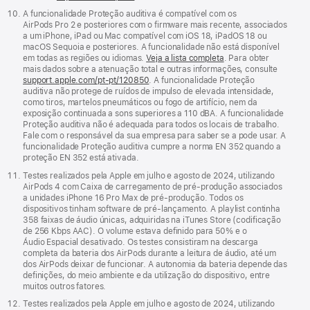
A funcionalidade Proteção auditiva é compatível com os
AirPods Pro 2 e posteriores com o firmware mais recente, associados
a um iPhone, iPad ou Mac compatível com iOS 18, iPadOS 18 ou
macOS Sequoia e posteriores. A funcionalidade não está disponível
em todas as regiões ou idiomas.
Veja a lista completa
. Para obter
mais dados sobre a atenuação total e outras informações, consulte
support.apple.com/pt-pt/120850
. A funcionalidade Proteção
auditiva não protege de ruídos de impulso de elevada intensidade,
como tiros, martelos pneumáticos ou fogo de artifício, nem da
exposição continuada a sons superiores a 110 dBA. A funcionalidade
Proteção auditiva não é adequada para todos os locais de trabalho.
Fale com o responsável da sua empresa para saber se a pode usar. A
funcionalidade Proteção auditiva cumpre a norma EN 352 quando a
proteção EN 352 está ativada.
Testes realizados pela Apple em julho e agosto de 2024, utilizando
AirPods 4 com Caixa de carregamento de pré-produção associados
a unidades iPhone 16 Pro Max de pré-produção. Todos os
dispositivos tinham software de pré‑lançamento. A playlist continha
358 faixas de áudio únicas, adquiridas na iTunes Store (codificação
de 256 Kbps AAC). O volume estava definido para 50% e o
Áudio Espacial desativado. Os testes consistiram na descarga
completa da bateria dos AirPods durante a leitura de áudio, até um
dos AirPods deixar de funcionar. A autonomia da bateria depende das
definições, do meio ambiente e da utilização do dispositivo, entre
muitos outros fatores.
Testes realizados pela Apple em julho e agosto de 2024, utilizando