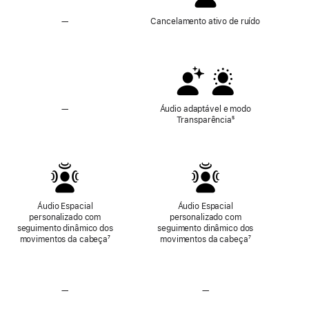
—
Sem
Cancelamento ativo de ruído
Cancelamento ativo de ruído
—
Áudio adaptável
Áudio adaptável e modo
e
Transparência
Nota
⁵
modo
de
Transparência
rodapé
não
disponíveis
Áudio Espacial
Áudio Espacial
personalizado com
personalizado com
seguimento dinâmico dos
seguimento dinâmico dos
movimentos da cabeça
Nota
⁷
movimentos da cabeça
Nota
⁷
de
de
rodapé
rodapé
—
Sem
—
Sem
áudio
áudio