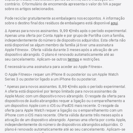
rodapé
contrário. O formulário de encomenda apresenta o valor do IVA a pagar
sobre os artigos selecionados.
Pode reciclar gratuitamente as embalagens nos ecopontos. A informação
sobre o destino final dos resíduos de embalagens está disponível
aqui
.
∆ Apenas para novos assinantes. 9,99 €/mês após o período experimental.
Apenas uma oferta por Conta Apple e por grupo de Partilha com a família,
independentemente do número de dispositivos adquiridos. Esta oferta não
está disponível se algum membro da família já tiver uma assinatura
Apple Fitness+. Oferta válida durante 3 meses após a ativação de um
dispositivo abrangido. O plano é renovado automaticamente até ao
seu cancelamento. Aplicam-se outros
termos
e restrições.
É necessária uma assinatura para aceder ao Apple Fitness+.
O Apple Fitness+ requer um iPhone 8 ou posterior ou um Apple Watch
Series 3 ou posterior ligado a um iPhone 6s ou posterior.
⁺ Apenas para novos assinantes. 8,99 €/mês após o período experimental.
A oferta está disponível por tempo limitado para novos assinantes da
Apple Music com um dispositivo novo abrangido. O resgate da oferta para
dispositivos de áudio abrangidos requer a ligação ou o emparelhamento a
um dispositivo Apple com o iOS ou iPadOS mais recente. O resgate da
oferta para Apple Watch requer a ligação ou o emparelhamento com um
iPhone com o iOS mais recente. Oferta válida durante três meses após a
ativação de um dispositivo abrangido. Apenas uma oferta por conta Apple,
independentemente do número de dispositivos abrangidos adquiridos. O
plano é renovado automaticamente até ao seu cancelamento. Aplicam-se