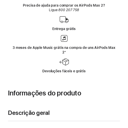
Precisa de ajuda para comprar os AirPods Max 2?
Ligue
800 207 758
Entrega grátis
3 meses de Apple Music grátis na compra de uns AirPods Max
2
‍Nota
‍⁺
de
rodapé
Devoluções fáceis e grátis
Informações do produto
Descrição geral