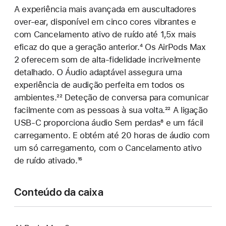
A experiência mais avançada em auscultadores
over‑ear, disponível em cinco cores vibrantes e
com Cancelamento ativo de ruído até 1,5x mais
eficaz do que a geração anterior.
Nota
⁴ Os AirPods Max
2 oferecem som de alta‑fidelidade incrivelmente
de
detalhado. O Áudio adaptável assegura uma
rodapé
experiência de audição perfeita em todos os
ambientes.
Nota
²² Deteção de conversa para comunicar
facilmente com as pessoas à sua volta.
de
Nota
²² A ligação
USB‑C proporciona áudio Sem perdas
rodapé
Nota
⁸ e um fácil
de
carregamento. E obtém até 20 horas de áudio com
de
rodapé
um só carregamento, com o Cancelamento ativo
rodapé
de ruído ativado.
Nota
¹⁵
de
rodapé
Conteúdo da caixa