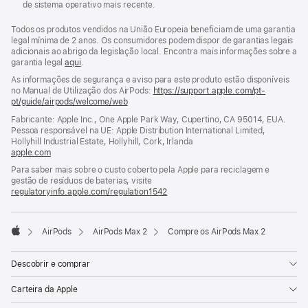
de sistema operativo mais recente.
Todos os produtos vendidos na União Europeia beneficiam de uma garantia
legal mínima de 2 anos. Os consumidores podem dispor de garantias legais
adicionais ao abrigo da legislação local. Encontra mais informações sobre a
garantia legal
aqui
.
As informações de segurança e aviso para este produto estão disponíveis
no Manual de Utilização dos AirPods:
https://support.apple.com/pt-
pt/guide/airpods/welcome/web
(abre
numa
Fabricante: Apple Inc., One Apple Park Way, Cupertino, CA 95014, EUA.
nova
Pessoa responsável na UE: Apple Distribution International Limited,
janela)
Hollyhill Industrial Estate, Hollyhill, Cork, Irlanda
apple.com
(abre
numa
Para saber mais sobre o custo coberto pela Apple para reciclagem e
nova
gestão de resíduos de baterias, visite
janela)
regulatoryinfo.apple.com/regulation1542
(abre
numa
nova
janela)
AirPods
AirPods Max 2
Compre os AirPods Max 2
Apple
Descobrir e comprar
Carteira da Apple