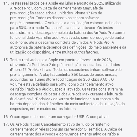
Testes realizados pela Apple em julho e agosto de 2025, utilizando
AirPods Pro 3 com Caixa de carregamento MagSafe de
pré‑produção associados a unidades iPhone 17 Pro de
pré‑produção. Todos os dispositivos tinham software
de pré‑lançamento. O volume e a amplificação estavam definidos
para 50%, e o modo Transparência estava ativado. Os testes
consistiram na descarga completa da bateria dos AirPods Pro com a
funcionalidade Aparelho auditivo ativada, sem reprodução de áudio
do iPhone, até à descarga completa de um dos AirPods Pro. A
autonomia da bateria depende das definições, do meio ambiente e da
utilização do dispositivo, entre muitos outros fatores.
Testes realizados pela Apple em janeiro e fevereiro de 2026,
utilizando AirPods Max 2 de pré‑produção associados a unidades
iPhone 17 Pro Max finais. Todos os dispositivos tinham software de
pré‑lançamento. A playlist continha 358 faixas de áudio únicas,
adquiridas na iTunes Store (codificação de 256 Kbps AAC). O
volume estava definido para 50%, com o Cancelamento ativo
de ruído ligado e o Áudio Espacial ativado. Os testes consistiram na
descarga completa da bateria dos AirPods Max durante a leitura de
áudio até os AirPods Max deixarem de funcionar. A autonomia da
bateria depende das definições, do meio ambiente e da utilização do
dispositivo, entre muitos outros fatores.
O carregamento requer um carregador USB‑C compatível.
Os AirPods 4 com Cancelamento ativo de ruído permitem o
carregamento wireless com um carregador Qi sem fios. A Caixa de
carregamento dos AirPods 4 com Cancelamento ativo de ruído é