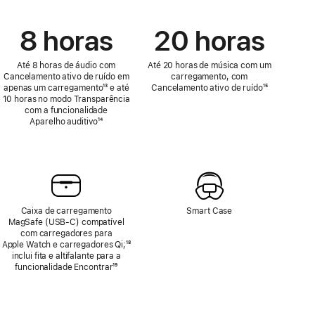
8 horas
20 horas
Até 8 horas de áudio com
Até 20 horas de música com um
Cancelamento ativo de ruído em
carregamento, com
apenas um carregamento
Nota
¹³ e até
Cancelamento ativo de ruído
Nota
¹⁵
10 horas no modo Transparência
de
de
com a funcionalidade
rodapé
rodapé
Aparelho auditivo
Nota
¹⁴
de
rodapé
Caixa de carregamento
Smart Case
MagSafe (USB‑C) compatível
com carregadores para
Apple Watch e carregadores Qi;
Nota
¹⁸
inclui fita e altifalante para a
de
funcionalidade Encontrar
Nota
¹⁹
rodapé
de
rodapé