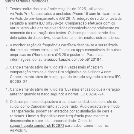
outros
termos
e restrições.
Testes realizados pela Apple em julho de 2025, utilizando
AirPods Pro 3 associados a unidades iPhone 16 com firmware para
AirPods de pré-lançamento e iOS 26. A redução de ruído foi testada
segundo a norma IEC 60268-24. Comparação efetuada com os
auriculares wireless mais vendidos disponíveis comercialmente no
momento da realização dos testes. O desempenho depende das
definições do dispositivo, do ambiente, entre muitos outros fatores.
A monitorização da frequência cardíaca destina‑se a ser utilizada
durante os treinos com a app Fitness ou apps compatíveis de outras
empresas no iPhone com o iOS 26 e posterior. Para mais
informações, consulte
support.apple.com/pt-pt/123184
.
Cancelamento ativo de ruído até 4 vezes mais eficaz em
comparação com os AirPods Pro originais e os AirPods 4 com
Cancelamento ativo de ruído, quando testado segundo a norma IEC
60268-24.
Cancelamento ativo de ruído até 1,5x mais eficaz do que a geração
anterior quando testado segundo a norma IEC 60268-24.
O desempenho do dispositivo e as funcionalidades de controlo de
ruído, como Cancelamento ativo de ruído, Áudio adaptável e modo
Transparência, podem ser afetados por acumulação de cera e
resíduos. Limpe o dispositivo com frequência para manter o
desempenho e a perfeita funcionalidade. Consulte
support.apple.com/pt-pt/102672
para saber como limpar os
AirPods 4.