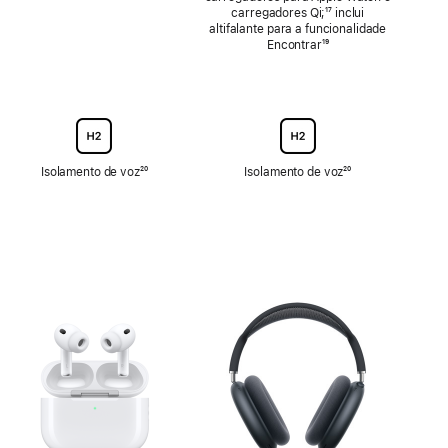
carregadores Qi;
Nota
¹⁷ inclui
altifalante para a funcionalidade
de
Encontrar
Nota
¹⁹
rodapé
de
rodapé
Isolamento de voz
Nota
²⁰
Isolamento de voz
Nota
²⁰
de
de
rodapé
rodapé