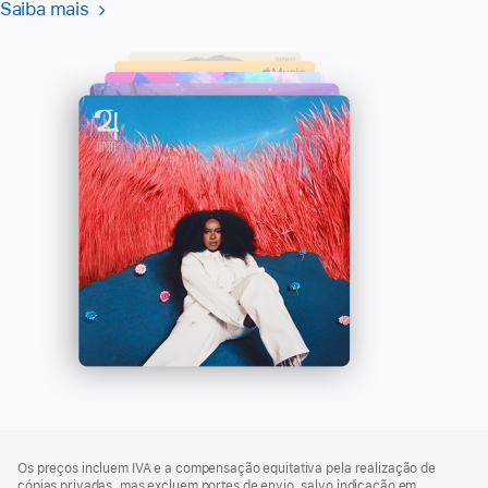
de
Saiba mais
Saiba
(abre
rodapé
mais
numa
-
nova
Apple
janela)
Music
Rodapé
notas
Os preços incluem IVA e a compensação equitativa pela realização de
de
cópias privadas, mas excluem portes de envio, salvo indicação em