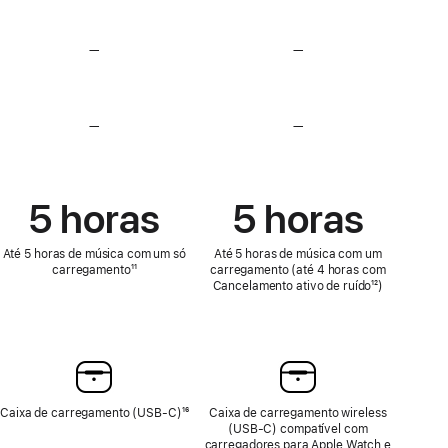
Sem perdas
Sem perdas
—
Sem
—
Sem
deteção
deteção
de
de
frequência
frequência
cardíaca
cardíaca
—
Sem
—
Sem
funcionalidades
funcionalidades
de
de
Teste auditivo,
Teste auditivo,
Aparelho auditivo
Aparelho auditivo
5 horas
5 horas
e
e
Proteção auditiva
Proteção auditiva
Até 5 horas de música com um só
Até 5 horas de música com um
carregamento
Nota
¹¹
carregamento (até 4 horas com
de
Cancelamento ativo de ruído
Nota
¹²)
rodapé
de
rodapé
Caixa de carregamento (USB‑C)
Nota
¹⁶
Caixa de carregamento wireless
de
(USB‑C) compatível com
rodapé
carregadores para Apple Watch e