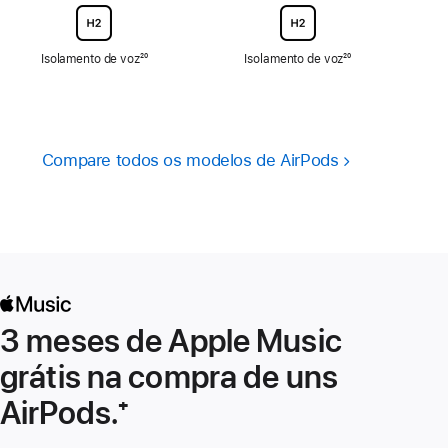
Isolamento de voz
Nota
²⁰
Isolamento de voz
Nota
²⁰
de
de
rodapé
rodapé
Compare todos os modelos de AirPods
3 meses de Apple Music
grátis na compra de uns
AirPods.
Nota
⁺