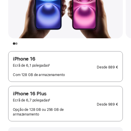
iPhone 16
Ecrã de 6,1 polegadas
2
Desde
889 €
Nota
de
Com 128 GB de armazenamento
rodapé
iPhone 16 Plus
Ecrã de 6,7 polegadas
2
Desde
989 €
Nota
de
Opção de 128 GB ou 256 GB de
rodapé
armazenamento