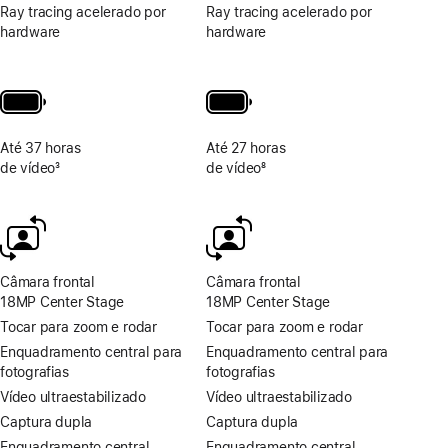
Ray tracing acelerado por
Ray tracing acelerado por
hardware
hardware
Até 37 horas
Até 27 horas
de vídeo
3
de vídeo
8
Nota
Nota
de
de
rodapé
rodapé
Câmara frontal
Câmara frontal
18MP Center Stage
18MP Center Stage
Tocar para zoom e rodar
Tocar para zoom e rodar
Enquadramento central para
Enquadramento central para
fotografias
fotografias
Vídeo ultraestabilizado
Vídeo ultraestabilizado
Captura dupla
Captura dupla
Enquadramento central
Enquadramento central