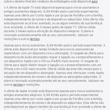
sobre o destino final dos resíduos de embalagens está disponível
aqui
.
Nota
◊
A oferta de Apple TV está disponível apenas para novos assinantes e
de
antigos assinantes elegíveis. 9,99 €/mês após o período experimental.
rodapé
Apenas uma oferta por Conta Apple e por grupo de Partilha com a família,
independentemente do número de dispositivos adquiridos. Esta oferta não
está disponível se já tiver aceitado, ou se algum membro da sua família já
tiver aceitado, a oferta de 3 meses grátis de Apple TV. Oferta válida
durante 3 meses após a ativação do dispositivo elegível. O plano é
renovado automaticamente até ao seu cancelamento. Aplicam-se
restrições e outros
termos
.
Apenas para novos assinantes. 8,99 €/mês após o período experimental. A
oferta está disponível por tempo limitado para novos assinantes da
Apple Music com um dispositivo novo abrangido. O resgate da oferta para
dispositivos de áudio abrangidos requer a ligação ou o emparelhamento a
um dispositivo Apple com o iOS ou iPadOS mais recente. O resgate da
oferta para Apple Watch requer a ligação ou o emparelhamento com um
iPhone com o iOS mais recente. Oferta válida durante três meses após a
ativação de um dispositivo abrangido. Apenas uma oferta por conta Apple,
independentemente do número de dispositivos abrangidos adquiridos. O
plano é renovado automaticamente até ao seu cancelamento. Aplicam-se
outros
termos
e restrições.
A oferta de Apple Arcade está disponível apenas para novos assinantes e
antigos assinantes elegíveis. 6,99 €/mês após o período experimental.
Apenas uma oferta por conta Apple e por grupo de Partilha com a família,
independentemente do número de dispositivos adquiridos. Esta oferta não
está disponível se algum membro da sua família já tiver aceitado a oferta de