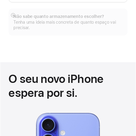
de
rodapé
Não sabe quanto armazenamento escolher?
Veja
Tenha uma ideia mais concreta de quanto espaço vai
mais
precisar.
O seu novo iPhone
espera por si.