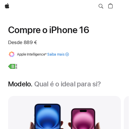
Apple
Compre o iPhone 16
Desde
889 €
Apple Intelligence
Nota
4
Saiba mais
de
sobre a
rodapé
Apple
Saiba
iPhone 16
Intelligence
para
mais,
iPhone
Modelo.
Qual é o ideal para si?