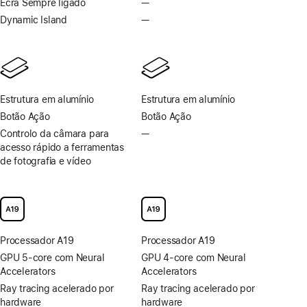
Ecrã Sempre ligado
—
Sem
rodapé
rodapé
ProMotion
ecrã
Dynamic Island
—
Sem
Sempre
Dynamic
ligado
Island
Estrutura em alumínio
Estrutura em alumínio
Botão Ação
Botão Ação
Controlo da câmara para
—
Controlo
acesso rápido a ferramentas
da
de fotografia e vídeo
câmara
para
acesso
rápido
a ferramentas
de
Processador A19
Processador A19
fotografia
e vídeo
GPU 5-core com Neural
GPU 4-core com Neural
não
Accelerators
Accelerators
disponível
Ray tracing acelerado por
Ray tracing acelerado por
hardware
hardware