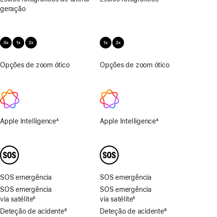
geração
Opções de zoom ótico
.5x,
Opções de zoom ótico
1x,
1x,
2x
2x
Apple Intelligence
4
Apple Intelligence
4
Nota
Nota
de
de
rodapé
rodapé
SOS emergência
SOS emergência
SOS emergência
SOS emergência
via satélite
5
via satélite
5
Nota
Nota
Deteção de acidente
6
Deteção de acidente
6