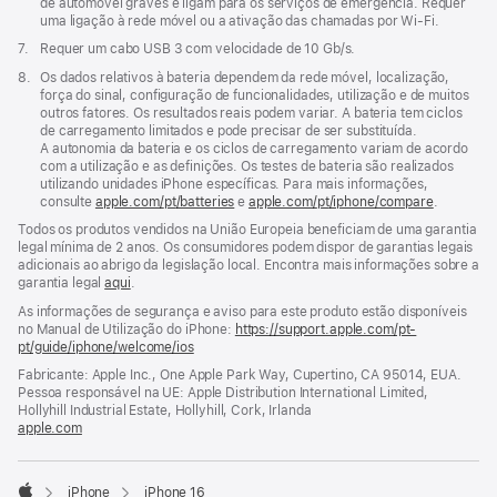
de
de automóvel graves e ligam para os serviços de emergência. Requer
janela)
rodapé
uma ligação à rede móvel ou a ativação das chamadas por Wi‑Fi.
Nota
7.
Requer um cabo USB 3 com velocidade de 10 Gb/s.
de
Nota
8.
Os dados relativos à bateria dependem da rede móvel, localização,
rodapé
de
força do sinal, configuração de funcionalidades, utilização e de muitos
rodapé
outros fatores. Os resultados reais podem variar. A bateria tem ciclos
de carregamento limitados e pode precisar de ser substituída.
A autonomia da bateria e os ciclos de carregamento variam de acordo
com a utilização e as definições. Os testes de bateria são realizados
utilizando unidades iPhone específicas. Para mais informações,
consulte
apple.com/
pt
/batteries
e
apple.com/
pt
/iphone/compare
.
Todos os produtos vendidos na União Europeia beneficiam de uma garantia
legal mínima de 2 anos. Os consumidores podem dispor de garantias legais
adicionais ao abrigo da legislação local. Encontra mais informações sobre a
garantia legal
aqui
.
As informações de segurança e aviso para este produto estão disponíveis
no Manual de Utilização do iPhone:
https://support.apple.com/pt-
pt/guide/iphone/welcome/ios
(abre
numa
Fabricante: Apple Inc., One Apple Park Way, Cupertino, CA 95014, EUA.
nova
Pessoa responsável na UE: Apple Distribution International Limited,
janela)
Hollyhill Industrial Estate, Hollyhill, Cork, Irlanda
apple.com
(abre
numa
nova
janela)
iPhone
iPhone 16