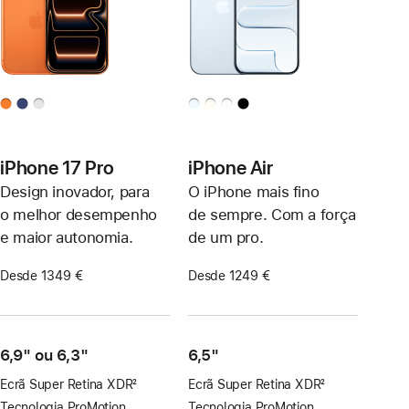
iPhone 17 Pro
iPhone Air
Design inovador, para
O iPhone mais fino
o melhor desempenho
de sempre. Com a força
e maior autonomia.
de um pro.
Desde 1349 €
Desde 1249 €
6,9" ou 6,3"
6,5"
Ecrã Super Retina XDR
2
Ecrã Super Retina XDR
2
Nota
Nota
Tecnologia ProMotion
Tecnologia ProMotion