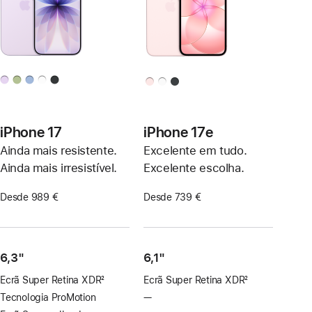
iPhone 17
iPhone 17e
Ainda mais resistente.
Excelente em tudo.
Ainda mais irresistível.
Excelente escolha.
Desde 989 €
Desde 739 €
6,3"
6,1"
Ecrã Super Retina XDR
2
Ecrã Super Retina XDR
2
Nota
Nota
Tecnologia ProMotion
—
Sem
de
de
tecnologia