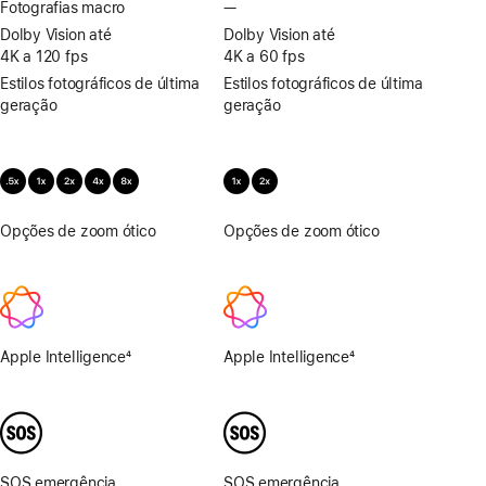
Fotografias macro
—
Sem
Fotografias
Dolby Vision até
Dolby Vision até
macro
4K a 120 fps
4K a 60 fps
Estilos fotográficos de última
Estilos fotográficos de última
geração
geração
Opções de zoom ótico
0,5x,
Opções de zoom ótico
1x,
1x,
2x
2x,
4x
e 8x
Apple Intelligence
4
Apple Intelligence
4
Nota
Nota
de
de
rodapé
rodapé
SOS emergência
SOS emergência