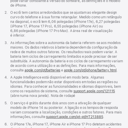
pode variar consoante a versão do software, as definições e o modelo
de iPhone.
Nota
2.
O ecrã tem cantos arredondados que se ajustam ao elegante design
de
curvo do telefone e à sua forma retangular. Medido como um retângulo
rodapé
na diagonal, o ecrã tem 6,06 polegadas (iPhone 17e), 6,27 polegadas
(iPhone 17, iPhone 17 Pro), 6,55 polegadas (iPhone Air) ou
6,86 polegadas (iPhone 17 Pro Max). A área real de visualização
é inferior.
Nota
3.
As informações sobre a autonomia da bateria referem‑se aos modelos
de
maiores. Os dados relativos à bateria dependem da configuração da
rodapé
rede e de muitos outros fatores. Os resultados reais podem variar. A
bateria tem ciclos de carregamento limitados e pode precisar de ser
substituída. A autonomia da bateria e os ciclos de carregamento variam
de acordo com a utilização e as definições. Para mais informações,
consulte
apple.com/
pt
/batteries
e
apple.com/
pt
/iphone/battery.html
.
Nota
4.
A Apple Intelligence está disponível em modo beta. Algumas
de
funcionalidades podem não estar disponíveis em todas as regiões ou
rodapé
idiomas. Para conhecer as funcionalidades e idiomas disponíveis, bem
como os requisitos de sistema, consulte
support.apple.com/121115
(abre
(abre numa nova janela). Nota de rodapé
numa
nova
Nota
5.
O serviço é grátis durante dois anos com a ativação de qualquer
janela)
de
modelo de iPhone 14 ou posterior. A ligação e os tempos de resposta
rodapé
variam consoante a localização, condições e outros fatores. Para mais
informações, consulte
support.apple.com/pt-pt/HT213885
(abre
.
numa
Nota
6.
O iPhone 17e, iPhone 17, iPhone Air e iPhone 17 Pro detetam acidentes
nova