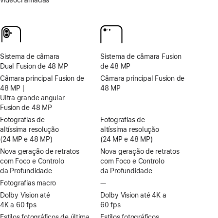
não
disponível
Sistema de câmara
Sistema de câmara Fusion
Dual Fusion de 48 MP
de 48 MP
Câmara principal Fusion de
Câmara principal Fusion de
48 MP |
48 MP
Ultra grande angular
Fusion de 48 MP
Fotografias de
Fotografias de
altíssima resolução
altíssima resolução
(24 MP e 48 MP)
(24 MP e 48 MP)
Nova geração de retratos
Nova geração de retratos
com Foco e Controlo
com Foco e Controlo
da Profundidade
da Profundidade
Fotografias macro
—
Sem
Fotografias
Dolby Vision até
Dolby Vision até 4K a
macro
4K a 60 fps
60 fps
Estilos fotográficos de última
Estilos fotográficos