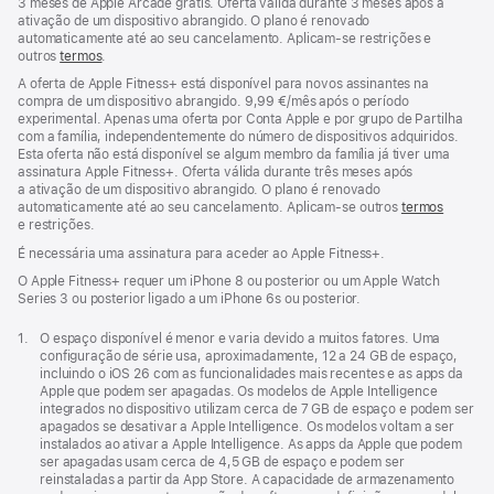
3 meses de Apple Arcade grátis. Oferta válida durante 3 meses após a
ativação de um dispositivo abrangido. O plano é renovado
automaticamente até ao seu cancelamento. Aplicam‑se restrições e
outros
termos
.
A oferta de Apple Fitness+ está disponível para novos assinantes na
compra de um dispositivo abrangido. 9,99 €/mês após o período
experimental. Apenas uma oferta por Conta Apple e por grupo de Partilha
com a família, independentemente do número de dispositivos adquiridos.
Esta oferta não está disponível se algum membro da família já tiver uma
assinatura Apple Fitness+. Oferta válida durante três meses após
a ativação de um dispositivo abrangido. O plano é renovado
automaticamente até ao seu cancelamento. Aplicam‑se outros
termos
e restrições.
É necessária uma assinatura para aceder ao Apple Fitness+.
O Apple Fitness+ requer um iPhone 8 ou posterior ou um Apple Watch
Series 3 ou posterior ligado a um iPhone 6s ou posterior.
Nota
1.
O espaço disponível é menor e varia devido a muitos fatores. Uma
de
configuração de série usa, aproximadamente, 12 a 24 GB de espaço,
rodapé
incluindo o iOS 26 com as funcionalidades mais recentes e as apps da
Apple que podem ser apagadas. Os modelos de Apple Intelligence
integrados no dispositivo utilizam cerca de 7 GB de espaço e podem ser
apagados se desativar a Apple Intelligence. Os modelos voltam a ser
instalados ao ativar a Apple Intelligence. As apps da Apple que podem
ser apagadas usam cerca de 4,5 GB de espaço e podem ser
reinstaladas a partir da App Store. A capacidade de armazenamento