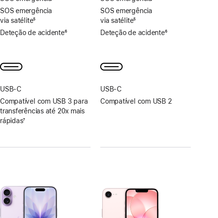
SOS emergência
SOS emergência
via satélite
5
via satélite
5
Nota
Nota
Deteção de acidente
6
Deteção de acidente
6
de
de
Nota
Nota
rodapé
rodapé
de
de
rodapé
rodapé
USB‑C
USB‑C
Compatível com USB 3 para
Compatível com USB 2
transferências até 20x mais
rápidas
7
Nota
de
rodapé