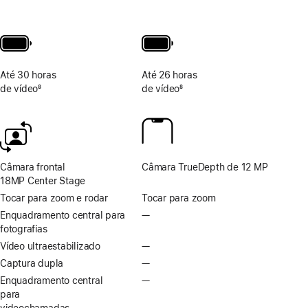
Até 30 horas
Até 26 horas
de vídeo
8
de vídeo
8
Nota
Nota
de
de
rodapé
rodapé
Câmara frontal
Câmara TrueDepth de 12 MP
18MP Center Stage
Tocar para zoom e rodar
Tocar para zoom
Enquadramento central para
—
Enquadramento central
fotografias
para
fotografias
Vídeo ultraestabilizado
—
Vídeo
não
ultraestabilizado
Captura dupla
—
Captura
disponível
não
dupla
Enquadramento central
—
Enquadramento central
disponível
não
para
para
disponível
videochamadas
videochamadas