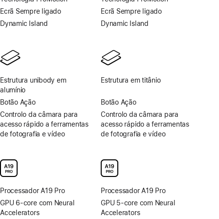
de
de
Ecrã Sempre ligado
Ecrã Sempre ligado
rodapé
rodapé
Dynamic Island
Dynamic Island
Estrutura unibody em
Estrutura em titânio
alumínio
Botão Ação
Botão Ação
Controlo da câmara para
Controlo da câmara para
acesso rápido a ferramentas
acesso rápido a ferramentas
de fotografia e vídeo
de fotografia e vídeo
Proces­sador A19 Pro
Proces­sador A19 Pro
GPU 6-core com Neural
GPU 5-core com Neural
Accelerators
Accelerators