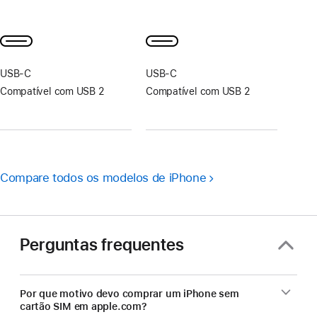
de
de
Nota
Nota
rodapé
rodapé
de
de
rodapé
rodapé
USB‑C
USB‑C
Compatível com USB 2
Compatível com USB 2
Compare todos os modelos de iPhone
Perguntas frequentes
Por que motivo devo comprar um iPhone sem
cartão SIM em apple.com?