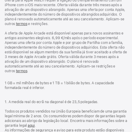
oferta para Apple Watch requer a ligação ou o emparelhamento com um
iPhone com o iOS mais recente. Oferta válida durante três meses após a
ativação de um dispositivo abrangido. Apenas uma oferta por conta Apple,
independentemente do número de dispositivos abrangidos adquiridos. O
plano é renovado automaticamente até ao seu cancelamento. Aplicam-se
outros
termos
e restrições.
A oferta de Apple Arcade está disponível apenas para novos assinantes e
antigos assinantes elegíveis. 6,99 €/mês após o período experimental.
Apenas uma oferta por conta Apple e por grupo de Partilha com a família,
independentemente do número de dispositivos adquiridos. Esta oferta não
está disponível se algum membro da sua família já tiver aceitado a oferta de
3 meses de Apple Arcade grátis. Oferta válida durante 3 meses após a
ativação de um dispositivo abrangido. O plano é renovado
automaticamente até ao seu cancelamento. Aplicam‑se restrições e
outros
termos
.
1 GB = mil milhões de bytes e 1 TB = 1 bilião de bytes. A capacidade
formatada real é inferior.
1. A medida real do ecrã na diagonal é de 23,5 polegadas.
Todos os produtos vendidos na União Europeia beneficiam de uma garantia
legal mínima de 2 anos. Os consumidores podem dispor de garantias legais
adicionais ao abrigo da legislação local. Encontra mais informações sobre a
garantia legal
aqui
.
As informações de segurança e aviso para este produto estão disponíveis