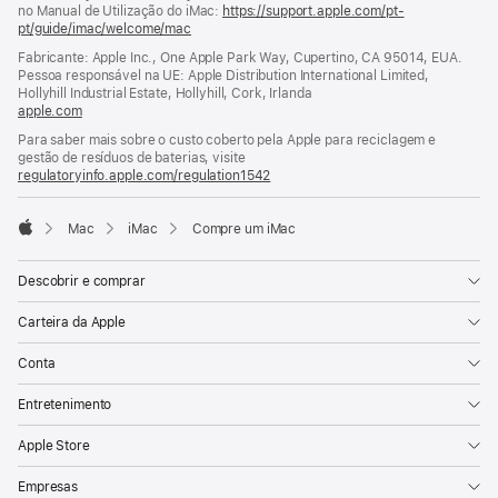
no Manual de Utilização do iMac:
https://support.apple.com/pt-
pt/guide/imac/welcome/mac
(abre
numa
Fabricante: Apple Inc., One Apple Park Way, Cupertino, CA 95014, EUA.
nova
Pessoa responsável na UE: Apple Distribution International Limited,
janela)
Hollyhill Industrial Estate, Hollyhill, Cork, Irlanda
apple.com
(abre
numa
Para saber mais sobre o custo coberto pela Apple para reciclagem e
nova
gestão de resíduos de baterias, visite
janela)
regulatoryinfo.apple.com/regulation1542
(abre
numa
nova
Mac
iMac
Compre um iMac
janela)
Apple
Descobrir e comprar
Carteira da Apple
Conta
Entretenimento
Apple Store
Empresas