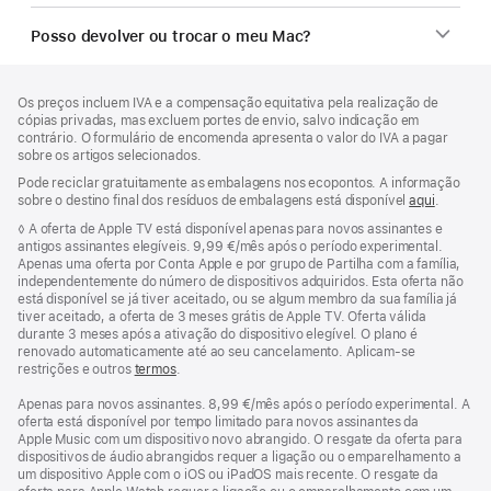
Posso devolver ou trocar o meu Mac?
Rodapé
notas
Os preços incluem IVA e a compensação equitativa pela realização de
de
cópias privadas, mas excluem portes de envio, salvo indicação em
rodapé
contrário. O formulário de encomenda apresenta o valor do IVA a pagar
sobre os artigos selecionados.
Pode reciclar gratuitamente as embalagens nos ecopontos. A informação
sobre o destino final dos resíduos de embalagens está disponível
aqui
.
Nota
◊ A oferta de Apple TV está disponível apenas para novos assinantes e
de
antigos assinantes elegíveis. 9,99 €/mês após o período experimental.
rodapé
Apenas uma oferta por Conta Apple e por grupo de Partilha com a família,
independentemente do número de dispositivos adquiridos. Esta oferta não
está disponível se já tiver aceitado, ou se algum membro da sua família já
tiver aceitado, a oferta de 3 meses grátis de Apple TV. Oferta válida
durante 3 meses após a ativação do dispositivo elegível. O plano é
renovado automaticamente até ao seu cancelamento. Aplicam-se
restrições e outros
termos
.
Apenas para novos assinantes. 8,99 €/mês após o período experimental. A
oferta está disponível por tempo limitado para novos assinantes da
Apple Music com um dispositivo novo abrangido. O resgate da oferta para
dispositivos de áudio abrangidos requer a ligação ou o emparelhamento a
um dispositivo Apple com o iOS ou iPadOS mais recente. O resgate da