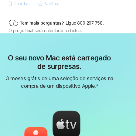
Guardar
Partilhar
Tem mais perguntas?
Ligue 800 207 758.
O preço final será calculado na bolsa.
O seu novo Mac está carregado
de surpresas.
3 meses grátis de uma seleção de serviços na
compra de um dispositivo Apple.
◊
Nota
de
rodapé