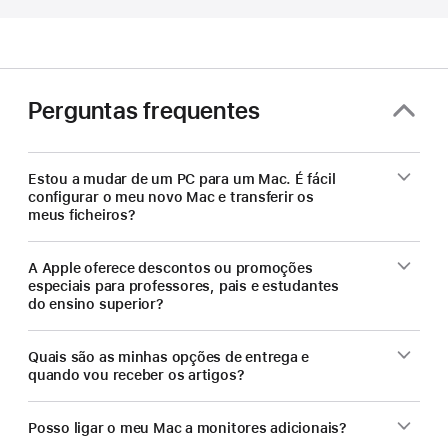
professores
—
poupem
num
novo
Perguntas frequentes
Mac.
Estou a mudar de um PC para um Mac. É fácil
configurar o meu novo Mac e transferir os
meus ficheiros?
A Apple oferece descontos ou promoções
especiais para professores, pais e estudantes
do ensino superior?
Quais são as minhas opções de entrega e
quando vou receber os artigos?
Posso ligar o meu Mac a monitores adicionais?