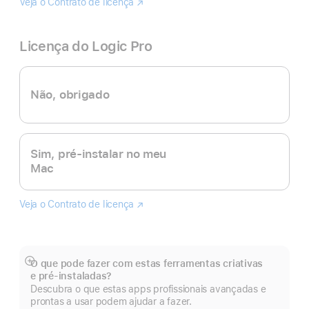
Veja o Contrato de licença
Final
(abre
Cut
numa
Pro
nova
Licença do Logic Pro
janela)
Não, obrigado
Sim, pré-instalar no meu
Mac
Veja o Contrato de licença
Logic
(abre
Pro
numa
nova
janela)
O que pode fazer com estas ferramentas criativas
Veja
e pré‑instaladas?
mais
Descubra o que estas apps profissionais avançadas e
prontas a usar podem ajudar a fazer.