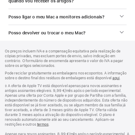
quando vou receber os artigos?
Posso ligar o meu Mac a monitores adicionais?
Posso devolver ou trocar o meu Mac?
Rodapé
notas
Os preços incluem IVA e a compensação equitativa pela realização de
de
cópias privadas, mas excluem portes de envio, salvo indicação em
rodapé
contrário. O formulário de encomenda apresenta o valor do IVA a pagar
sobre os artigos selecionados.
Pode reciclar gratuitamente as embalagens nos ecopontos. A informação
sobre o destino final dos resíduos de embalagens está disponível
aqui
.
Nota
◊ A oferta de Apple TV está disponível apenas para novos assinantes e
de
antigos assinantes elegíveis. 9,99 €/mês após o período experimental.
rodapé
Apenas uma oferta por Conta Apple e por grupo de Partilha com a família,
independentemente do número de dispositivos adquiridos. Esta oferta não
está disponível se já tiver aceitado, ou se algum membro da sua família já
tiver aceitado, a oferta de 3 meses grátis de Apple TV. Oferta válida
durante 3 meses após a ativação do dispositivo elegível. O plano é
renovado automaticamente até ao seu cancelamento. Aplicam-se
restrições e outros
termos
.
Apenas para novos assinantes. 8,99 €/mês após o período experimental. A