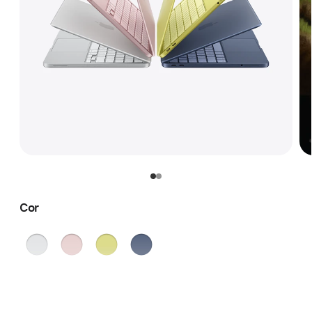
Cor
Prateado
Rosado
Cítrico
Índigo