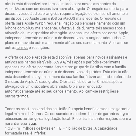
oferta está disponível por tempo limitado para novos assinantes da
Apple Music com um dispositivo novo abrangido. O resgate da oferta para
dispositivos de áudio abrangidos requer a ligação ou o emparelhamento a
um dispositivo Apple com o iOS ou iPadOS mais recente. O resgate da
oferta para Apple Watch requer a ligação ou o emparelhamento com um
iPhone com o iOS mais recente. Oferta válida durante três meses após a
ativação de um dispositivo abrangido. Apenas uma oferta por conta Apple,
independentemente do número de dispositivos abrangidos adquiridos. O
plano é renovado automaticamente até ao seu cancelamento. Aplicam-se
outros
termos
e restrições.
A oferta de Apple Arcade está disponível apenas para novos assinantes e
antigos assinantes elegíveis. 6,99 €/mês após o período experimental.
Apenas uma oferta por conta Apple e por grupo de Partilha com a família,
independentemente do número de dispositivos adquiridos. Esta oferta não
está disponível se algum membro da sua família já tiver aceitado a oferta de
3 meses de Apple Arcade grátis. Oferta válida durante 3 meses após a
ativação de um dispositivo abrangido. O plano é renovado
automaticamente até ao seu cancelamento. Aplicam‑se restrições e
outros
termos
.
Todos os produtos vendidos na União Europeia beneficiam de uma garantia
legal mínima de 2 anos. Os consumidores podem dispor de garantias legais
adicionais ao abrigo da legislação local. Encontra mais informações sobre a
garantia legal
aqui
.
1 GB = mil milhões de bytes e 1 TB = 1 bilião de bytes. A capacidade
formatada real é inferior.