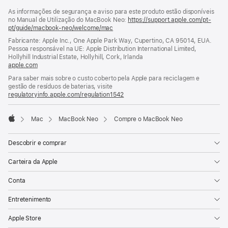
As informações de segurança e aviso para este produto estão disponíveis
no Manual de Utilização do MacBook Neo:
https://support.apple.com/pt-
pt/guide/macbook-neo/welcome/mac
(abre
numa
Fabricante: Apple Inc., One Apple Park Way, Cupertino, CA 95014, EUA.
nova
Pessoa responsável na UE: Apple Distribution International Limited,
janela)
Hollyhill Industrial Estate, Hollyhill, Cork, Irlanda
apple.com
(abre
numa
Para saber mais sobre o custo coberto pela Apple para reciclagem e
nova
gestão de resíduos de baterias, visite
janela)
regulatoryinfo.apple.com/regulation1542
(abre
numa
nova
Mac
MacBook Neo
Compre o MacBook Neo
janela)
Apple
Descobrir e comprar
Carteira da Apple
Conta
Entretenimento
Apple Store