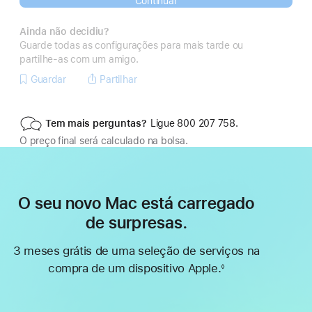
Continuar
Ainda não decidiu?
Guarde todas as configurações para mais tarde ou
partilhe‑as com um amigo.
Guardar
Partilhar
Tem mais perguntas?
Ligue 800 207 758.
O preço final será calculado na bolsa.
O seu novo Mac está carregado
de surpresas.
3 meses grátis de uma seleção de serviços na
compra de um dispositivo Apple.
◊
Nota
de
rodapé