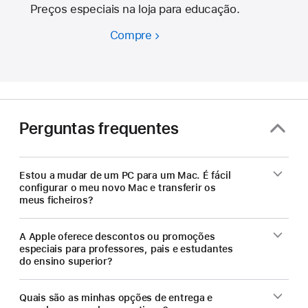
Preços especiais na loja para educação.
Compre
Estudantes
e
professores
—
poupem
num
Perguntas frequentes
novo
Mac.
Estou a mudar de um PC para um Mac. É fácil
configurar o meu novo Mac e transferir os
meus ficheiros?
A Apple oferece descontos ou promoções
especiais para professores, pais e estudantes
do ensino superior?
Quais são as minhas opções de entrega e