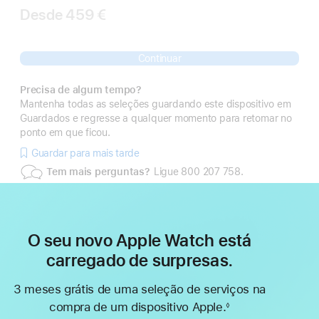
Desde
459 €
Continuar
Precisa de algum tempo?
Mantenha todas as seleções guardando este dispositivo em
Guardados e regresse a qualquer momento para retomar no
ponto em que ficou.
Guardar para mais tarde
Tem mais perguntas?
Ligue 800 207 758.
O seu novo Apple Watch está
carregado de surpresas.
3 meses grátis de uma seleção de serviços na
compra de um dispositivo Apple.
◊
Nota