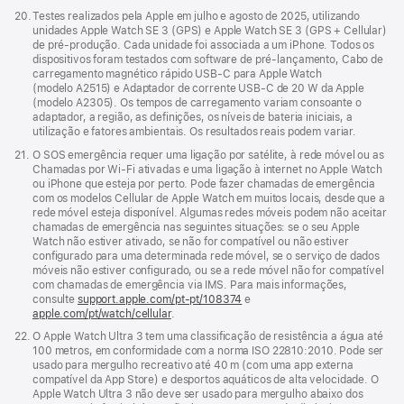
Nota
20.
Testes realizados pela Apple em julho e agosto de 2025, utilizando
de
unidades Apple Watch SE 3 (GPS) e Apple Watch SE 3 (GPS + Cellular)
rodapé
de pré‑produção. Cada unidade foi associada a um iPhone. Todos os
dispositivos foram testados com software de pré‑lançamento, Cabo de
carregamento magnético rápido USB‑C para Apple Watch
(modelo A2515) e Adaptador de corrente USB‑C de 20 W da Apple
(modelo A2305). Os tempos de carregamento variam consoante o
adaptador, a região, as definições, os níveis de bateria iniciais, a
utilização e fatores ambientais. Os resultados reais podem variar.
Nota
21.
O SOS emergência requer uma ligação por satélite, à rede móvel ou as
de
Chamadas por Wi‑Fi ativadas e uma ligação à internet no Apple Watch
rodapé
ou iPhone que esteja por perto. Pode fazer chamadas de emergência
com os modelos Cellular de Apple Watch em muitos locais, desde que a
rede móvel esteja disponível. Algumas redes móveis podem não aceitar
chamadas de emergência nas seguintes situações: se o seu Apple
Watch não estiver ativado, se não for compatível ou não estiver
configurado para uma determinada rede móvel, se o serviço de dados
móveis não estiver configurado, ou se a rede móvel não for compatível
com chamadas de emergência via IMS. Para mais informações,
consulte
support.apple.com/pt-pt/108374
(abre
e
apple.com/pt/watch/cellular
.
numa
nova
Nota
22.
O Apple Watch Ultra 3 tem uma classificação de resistência a água até
janela)
de
100 metros, em conformidade com a norma ISO 22810:2010. Pode ser
rodapé
usado para mergulho recreativo até 40 m (com uma app externa
compatível da App Store) e desportos aquáticos de alta velocidade. O
Apple Watch Ultra 3 não deve ser usado para mergulho abaixo dos