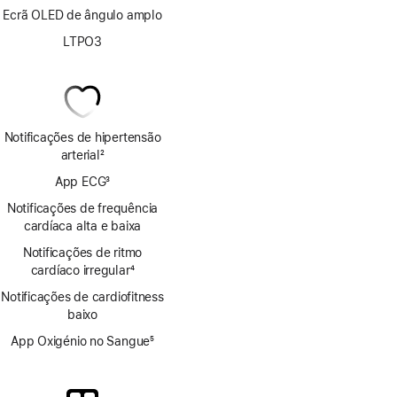
Ecrã OLED de ângulo amplo
LTPO3
Notificações de hipertensão
arterial
2
Nota
App ECG
3
de
Nota
rodapé
Notificações de frequência
de
cardíaca alta e baixa
rodapé
Notificações de ritmo
cardíaco irregular
4
Nota
Notificações de cardiofitness
de
baixo
rodapé
App Oxigénio no Sangue
5
Nota
de
rodapé