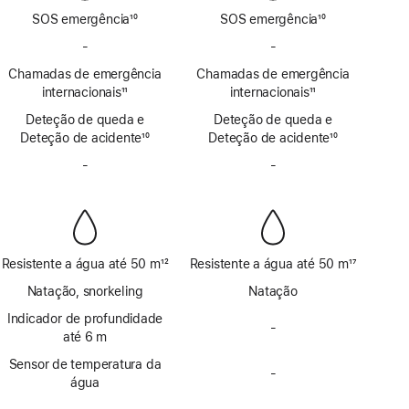
SOS emergência
10
SOS emergência
10
Nota
Nota
-
Sem
-
Sem
de
de
SOS
SOS
Chamadas de emergência
rodapé
Chamadas de emergência
rodapé
emergência
emergência
internacionais
11
internacionais
11
por
por
Nota
Nota
Deteção de queda e
satélite
Deteção de queda e
satélite
de
de
Deteção de acidente
10
Deteção de acidente
10
rodapé
rodapé
Nota
Nota
-
Sem
-
Sem
de
de
Sirene
Sirene
rodapé
rodapé
Resistente a água até 50 m
12
Resistente a água até 50 m
17
Nota
Nota
Natação, snorkeling
Natação
de
de
rodapé
Indicador de profundidade
rodapé
-
Sem
até 6 m
indicador
Sensor de temperatura da
de
-
Sem
água
profundidade
sensor
até