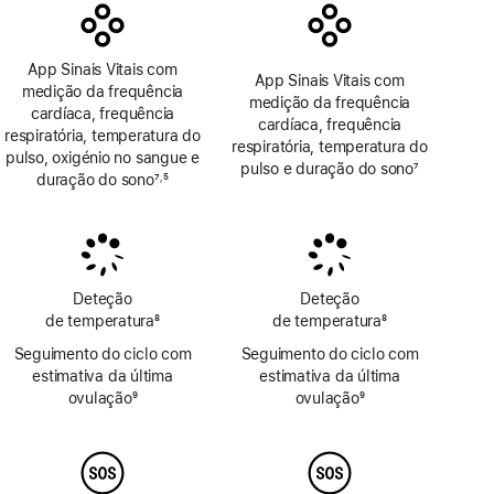
App Sinais Vitais com
App Sinais Vitais com
medição da frequência
medição da frequência
cardíaca, frequência
cardíaca, frequência
respiratória, temperatura do
respiratória, temperatura do
pulso, oxigénio no sangue e
pulso e duração do sono
7
duração do sono
7
5
,
Nota
Nota
Nota
de
de
de
rodapé
rodapé
rodapé
Deteção
Deteção
de temperatura
8
de temperatura
8
Nota
Nota
Seguimento do ciclo com
Seguimento do ciclo com
de
de
estimativa da última
estimativa da última
rodapé
rodapé
ovulação
9
ovulação
9
Nota
Nota
de
de
rodapé
rodapé