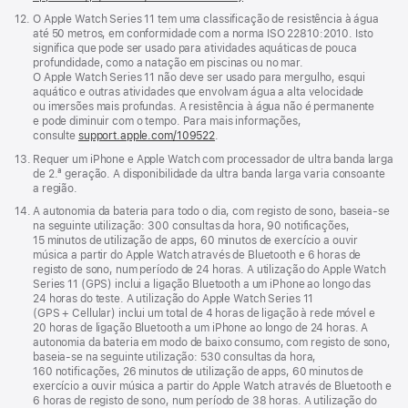
Nota
12.
O Apple Watch Series 11 tem uma classificação de resistência à água
de
até 50 metros, em conformidade com a norma ISO 22810:2010. Isto
rodapé
significa que pode ser usado para atividades aquáticas de pouca
profundidade, como a natação em piscinas ou no mar.
O Apple Watch Series 11 não deve ser usado para mergulho, esqui
aquático e outras atividades que envolvam água a alta velocidade
ou imersões mais profundas. A resistência à água não é permanente
e pode diminuir com o tempo. Para mais informações,
consulte
support.apple.com/109522
.
Nota
13.
Requer um iPhone e Apple Watch com processador de ultra banda larga
de
de 2.ª geração. A disponibilidade da ultra banda larga varia consoante
rodapé
a região.
Nota
14.
A autonomia da bateria para todo o dia, com registo de sono, baseia‑se
de
na seguinte utilização: 300 consultas da hora, 90 notificações,
rodapé
15 minutos de utilização de apps, 60 minutos de exercício a ouvir
música a partir do Apple Watch através de Bluetooth e 6 horas de
registo de sono, num período de 24 horas. A utilização do Apple Watch
Series 11 (GPS) inclui a ligação Bluetooth a um iPhone ao longo das
24 horas do teste. A utilização do Apple Watch Series 11
(GPS + Cellular) inclui um total de 4 horas de ligação à rede móvel e
20 horas de ligação Bluetooth a um iPhone ao longo de 24 horas. A
autonomia da bateria em modo de baixo consumo, com registo de sono,
baseia‑se na seguinte utilização: 530 consultas da hora,
160 notificações, 26 minutos de utilização de apps, 60 minutos de
exercício a ouvir música a partir do Apple Watch através de Bluetooth e
6 horas de registo de sono, num período de 38 horas. A utilização do