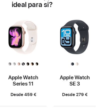
a
ideal para si?
saúde
do
coração
Apple Watch
Apple Watch
Series 11
SE 3
Desde 459 €
Desde 279 €