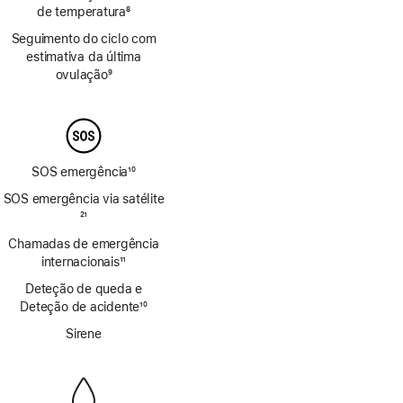
de temperatura
8
Nota
Seguimento do ciclo com
de
estimativa da última
rodapé
ovulação
9
Nota
de
rodapé
SOS emergência
10
Nota
SOS emergência via satélite
de
Nota
21
rodapé
de
Chamadas de emergência
rodapé
internacionais
11
Nota
Deteção de queda e
de
Deteção de acidente
10
rodapé
Nota
Sirene
de
rodapé