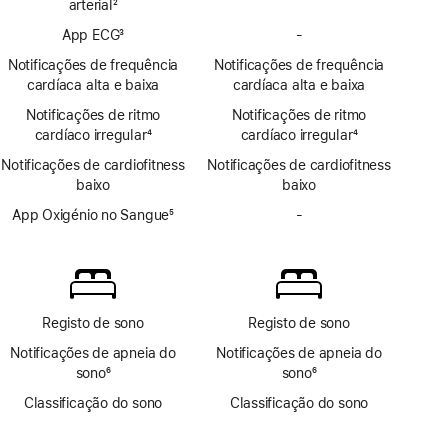
arterial
2
notificações
Nota
App ECG
3
-
de
Sem
de
Nota
hipertensão
app
rodapé
Notificações de frequência
Notificações de frequência
de
ECG
cardíaca alta e baixa
cardíaca alta e baixa
rodapé
Notificações de ritmo
Notificações de ritmo
cardíaco irregular
4
cardíaco irregular
4
Nota
Nota
Notificações de cardiofitness
Notificações de cardiofitness
de
de
baixo
baixo
rodapé
rodapé
App Oxigénio no Sangue
5
-
Sem
Nota
app
de
Oxigénio
rodapé
no
Sangue
Registo de sono
Registo de sono
Notificações de apneia do
Notificações de apneia do
sono
6
sono
6
Nota
Nota
Classificação do sono
Classificação do sono
de
de
rodapé
rodapé