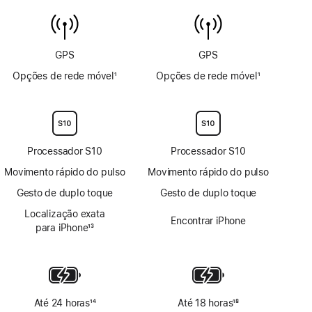
de
6 m
temperatura
da
água
GPS
GPS
Opções de rede móvel
1
Opções de rede móvel
1
Nota
Nota
de
de
rodapé
rodapé
Processador S10
Processador S10
Movimento rápido do pulso
Movimento rápido do pulso
Gesto de duplo toque
Gesto de duplo toque
Localização exata
Encontrar iPhone
para iPhone
13
Nota
de
rodapé
Até 24 horas
14
Até 18 horas
18