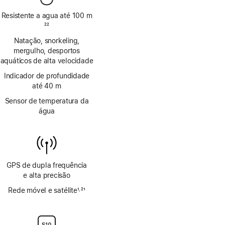
Resistente a agua até 100 m
Nota
22
de
Natação, snorkeling,
rodapé
mergulho, desportos
aquáticos de alta velocidade
Indicador de profundidade
até 40 m
Sensor de temperatura da
água
GPS de dupla frequência
e alta precisão
Rede móvel e satélite
1
21
,
Nota
Nota
de
de
rodapé
rodapé