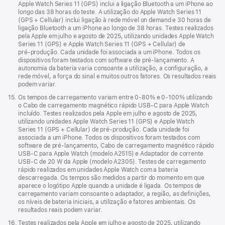
Apple Watch Series 11 (GPS) inclui a ligação Bluetooth a um iPhone ao
longo das 38 horas do teste. A utilização do Apple Watch Series 11
(GPS + Cellular) inclui ligação à rede móvel on demand e 30 horas de
ligação Bluetooth a um iPhone ao longo de 38 horas. Testes realizados
pela Apple em julho e agosto de 2025, utilizando unidades Apple Watch
Series 11 (GPS) e Apple Watch Series 11 (GPS + Cellular) de
pré‑produção. Cada unidade foi associada a um iPhone. Todos os
dispositivos foram testados com software de pré‑lançamento. A
autonomia da bateria varia consoante a utilização, a configuração, a
rede móvel, a força do sinal e muitos outros fatores. Os resultados reais
podem variar.
Nota
15.
Os tempos de carregamento variam entre 0‑80% e 0‑100% utilizando
de
o Cabo de carregamento magnético rápido USB‑C para Apple Watch
rodapé
incluído. Testes realizados pela Apple em julho e agosto de 2025,
utilizando unidades Apple Watch Series 11 (GPS) e Apple Watch
Series 11 (GPS + Cellular) de pré‑produção. Cada unidade foi
associada a um iPhone. Todos os dispositivos foram testados com
software de pré‑lançamento, Cabo de carregamento magnético rápido
USB‑C para Apple Watch (modelo A2515) e Adaptador de corrente
USB‑C de 20 W da Apple (modelo A2305). Testes de carregamento
rápido realizados em unidades Apple Watch com a bateria
descarregada. Os tempos são medidos a partir do momento em que
aparece o logótipo Apple quando a unidade é ligada. Os tempos de
carregamento variam consoante o adaptador, a região, as definições,
os níveis de bateria iniciais, a utilização e fatores ambientais. Os
resultados reais podem variar.
Nota
16.
Testes realizados pela Apple em julho e agosto de 2025, utilizando