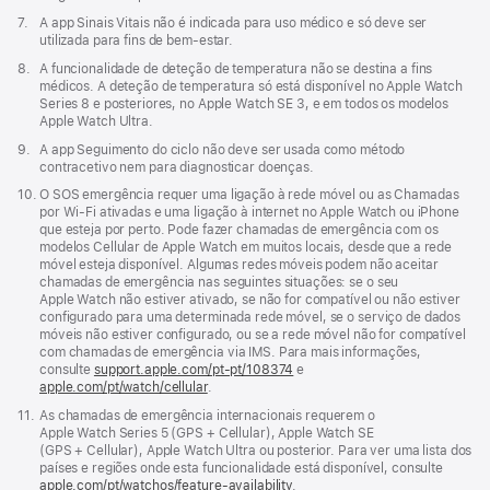
Nota
7.
A app Sinais Vitais não é indicada para uso médico e só deve ser
de
utilizada para fins de bem-estar.
rodapé
Nota
8.
A funcionalidade de deteção de temperatura não se destina a fins
de
médicos. A deteção de temperatura só está disponível no Apple Watch
rodapé
Series 8 e posteriores, no Apple Watch SE 3, e em todos os modelos
Apple Watch Ultra.
Nota
9.
A app Seguimento do ciclo não deve ser usada como método
de
contracetivo nem para diagnosticar doenças.
rodapé
Nota
10.
O SOS emergência requer uma ligação à rede móvel ou as Chamadas
de
por Wi‑Fi ativadas e uma ligação à internet no Apple Watch ou iPhone
rodapé
que esteja por perto. Pode fazer chamadas de emergência com os
modelos Cellular de Apple Watch em muitos locais, desde que a rede
móvel esteja disponível. Algumas redes móveis podem não aceitar
chamadas de emergência nas seguintes situações: se o seu
Apple Watch não estiver ativado, se não for compatível ou não estiver
configurado para uma determinada rede móvel, se o serviço de dados
móveis não estiver configurado, ou se a rede móvel não for compatível
com chamadas de emergência via IMS. Para mais informações,
consulte
support.apple.com/pt-pt/108374
(abre
e
apple.com/pt/watch/cellular
.
numa
nova
Nota
11.
As chamadas de emergência internacionais requerem o
janela)
de
Apple Watch Series 5 (GPS + Cellular), Apple Watch SE
rodapé
(GPS + Cellular), Apple Watch Ultra ou posterior. Para ver uma lista dos
países e regiões onde esta funcionalidade está disponível, consulte
apple.com/pt/watchos/feature-availability
.