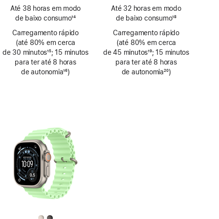
Nota
Nota
Até 38 horas em modo
Até 32 horas em modo
de
de
de baixo consumo
14
de baixo consumo
18
rodapé
rodapé
Nota
Nota
Carregamento rápido
Carregamento rápido
de
de
(até 80% em cerca
(até 80% em cerca
rodapé
rodapé
de 30 minutos
15
; 15 minutos
de 45 minutos
19
; 15 minutos
Nota
para ter até 8 horas
Nota
para ter até 8 horas
de
de autonomia
16
)
de
de autonomia
20
)
rodapé
Nota
rodapé
Nota
de
de
rodapé
rodapé