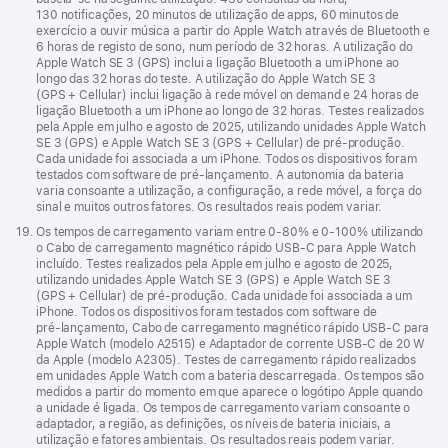
130 notificações, 20 minutos de utilização de apps, 60 minutos de
exercício a ouvir música a partir do Apple Watch através de Bluetooth e
6 horas de registo de sono, num período de 32 horas. A utilização do
Apple Watch SE 3 (GPS) inclui a ligação Bluetooth a um iPhone ao
longo das 32 horas do teste. A utilização do Apple Watch SE 3
(GPS + Cellular) inclui ligação à rede móvel on demand e 24 horas de
ligação Bluetooth a um iPhone ao longo de 32 horas. Testes realizados
pela Apple em julho e agosto de 2025, utilizando unidades Apple Watch
SE 3 (GPS) e Apple Watch SE 3 (GPS + Cellular) de pré‑produção.
Cada unidade foi associada a um iPhone. Todos os dispositivos foram
testados com software de pré‑lançamento. A autonomia da bateria
varia consoante a utilização, a configuração, a rede móvel, a força do
sinal e muitos outros fatores. Os resultados reais podem variar.
Nota
19.
Os tempos de carregamento variam entre 0‑80% e 0‑100% utilizando
de
o Cabo de carregamento magnético rápido USB‑C para Apple Watch
rodapé
incluído. Testes realizados pela Apple em julho e agosto de 2025,
utilizando unidades Apple Watch SE 3 (GPS) e Apple Watch SE 3
(GPS + Cellular) de pré‑produção. Cada unidade foi associada a um
iPhone. Todos os dispositivos foram testados com software de
pré‑lançamento, Cabo de carregamento magnético rápido USB‑C para
Apple Watch (modelo A2515) e Adaptador de corrente USB‑C de 20 W
da Apple (modelo A2305). Testes de carregamento rápido realizados
em unidades Apple Watch com a bateria descarregada. Os tempos são
medidos a partir do momento em que aparece o logótipo Apple quando
a unidade é ligada. Os tempos de carregamento variam consoante o
adaptador, a região, as definições, os níveis de bateria iniciais, a
utilização e fatores ambientais. Os resultados reais podem variar.