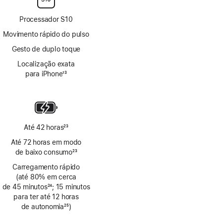
Processador S10
Movimento rápido do pulso
Gesto de duplo toque
Localização exata
para iPhone
13
Nota
de
rodapé
Até 42 horas
23
Nota
Até 72 horas em modo
de
de baixo consumo
23
rodapé
Nota
Carregamento rápido
de
(até 80% em cerca
rodapé
de 45 minutos
24
; 15 minutos
Nota
para ter até 12 horas
de
de autonomia
25
)
rodapé
Nota