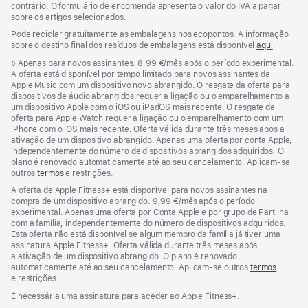
rodapé
contrário. O formulário de encomenda apresenta o valor do IVA a pagar
sobre os artigos selecionados.
Pode reciclar gratuitamente as embalagens nos ecopontos. A informação
sobre o destino final dos resíduos de embalagens está disponível
aqui
.
Nota
◊
Apenas para novos assinantes. 8,99 €/mês após o período experimental.
de
A oferta está disponível por tempo limitado para novos assinantes da
rodapé
Apple Music com um dispositivo novo abrangido. O resgate da oferta para
dispositivos de áudio abrangidos requer a ligação ou o emparelhamento a
um dispositivo Apple com o iOS ou iPadOS mais recente. O resgate da
oferta para Apple Watch requer a ligação ou o emparelhamento com um
iPhone com o iOS mais recente. Oferta válida durante três meses após a
ativação de um dispositivo abrangido. Apenas uma oferta por conta Apple,
independentemente do número de dispositivos abrangidos adquiridos. O
plano é renovado automaticamente até ao seu cancelamento. Aplicam-se
outros
termos
e restrições.
A oferta de Apple Fitness+ está disponível para novos assinantes na
compra de um dispositivo abrangido. 9,99 €/mês após o período
experimental. Apenas uma oferta por Conta Apple e por grupo de Partilha
com a família, independentemente do número de dispositivos adquiridos.
Esta oferta não está disponível se algum membro da família já tiver uma
assinatura Apple Fitness+. Oferta válida durante três meses após
a ativação de um dispositivo abrangido. O plano é renovado
automaticamente até ao seu cancelamento. Aplicam‑se outros
termos
e restrições.
É necessária uma assinatura para aceder ao Apple Fitness+.