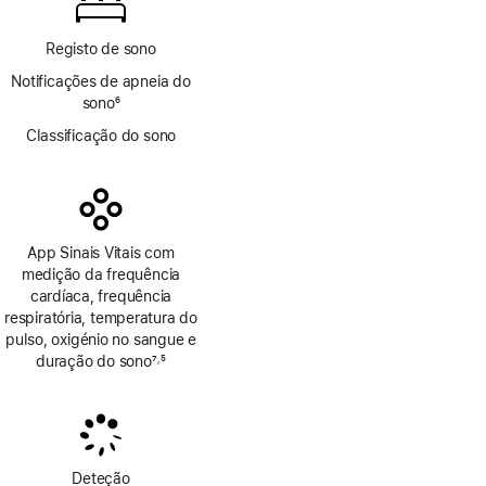
Registo de sono
Notificações de apneia do
sono
6
Nota
Classificação do sono
de
rodapé
App Sinais Vitais com
medição da frequência
cardíaca, frequência
respiratória, temperatura do
pulso, oxigénio no sangue e
duração do sono
7
5
,
Nota
Nota
de
de
rodapé
rodapé
Deteção