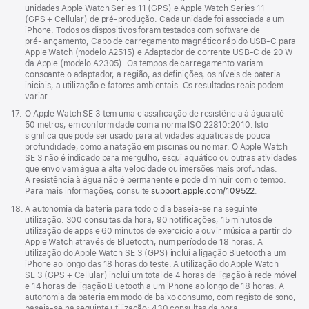
de
unidades Apple Watch Series 11 (GPS) e Apple Watch Series 11
rodapé
(GPS + Cellular) de pré‑produção. Cada unidade foi associada a um
iPhone. Todos os dispositivos foram testados com software de
pré‑lançamento, Cabo de carregamento magnético rápido USB‑C para
Apple Watch (modelo A2515) e Adaptador de corrente USB‑C de 20 W
da Apple (modelo A2305). Os tempos de carregamento variam
consoante o adaptador, a região, as definições, os níveis de bateria
iniciais, a utilização e fatores ambientais. Os resultados reais podem
variar.
Nota
17.
O Apple Watch SE 3 tem uma classificação de resistência à água até
de
50 metros, em conformidade com a norma ISO 22810:2010. Isto
rodapé
significa que pode ser usado para atividades aquáticas de pouca
profundidade, como a natação em piscinas ou no mar. O Apple Watch
SE 3 não é indicado para mergulho, esqui aquático ou outras atividades
que envolvam água a alta velocidade ou imersões mais profundas.
A resistência à água não é permanente e pode diminuir com o tempo.
Para mais informações, consulte
support.apple.com/109522
.
Nota
18.
A autonomia da bateria para todo o dia baseia‑se na seguinte
de
utilização: 300 consultas da hora, 90 notificações, 15 minutos de
rodapé
utilização de apps e 60 minutos de exercício a ouvir música a partir do
Apple Watch através de Bluetooth, num período de 18 horas. A
utilização do Apple Watch SE 3 (GPS) inclui a ligação Bluetooth a um
iPhone ao longo das 18 horas do teste. A utilização do Apple Watch
SE 3 (GPS + Cellular) inclui um total de 4 horas de ligação à rede móvel
e 14 horas de ligação Bluetooth a um iPhone ao longo de 18 horas. A
autonomia da bateria em modo de baixo consumo, com registo de sono,
baseia‑se na seguinte utilização: 430 consultas da hora,