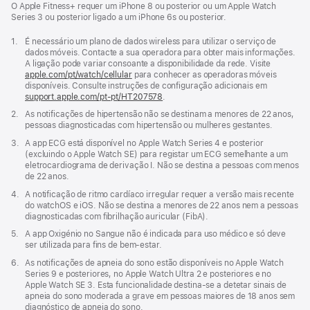
O Apple Fitness+ requer um iPhone 8 ou posterior ou um Apple Watch
Series 3 ou posterior ligado a um iPhone 6s ou posterior.
Nota
1.
É necessário um plano de dados wireless para utilizar o serviço de
de
dados móveis. Contacte a sua operadora para obter mais informações.
rodapé
A ligação pode variar consoante a disponibilidade da rede. Visite
apple.com/pt/watch/cellular
para conhecer as operadoras móveis
disponíveis. Consulte instruções de configuração adicionais em
support.apple.com/pt-pt/HT207578
(abre
.
numa
Nota
2.
As notificações de hipertensão não se destinam a menores de 22 anos,
nova
de
pessoas diagnosticadas com hipertensão ou mulheres gestantes.
janela)
rodapé
Nota
3.
A app ECG está disponível no Apple Watch Series 4 e posterior
de
(excluindo o Apple Watch SE) para registar um ECG semelhante a um
rodapé
eletrocardiograma de derivação I. Não se destina a pessoas com menos
de 22 anos.
Nota
4.
A notificação de ritmo cardíaco irregular requer a versão mais recente
de
do watchOS e iOS. Não se destina a menores de 22 anos nem a pessoas
rodapé
diagnosticadas com fibrilhação auricular (FibA).
Nota
5.
A app Oxigénio no Sangue não é indicada para uso médico e só deve
de
ser utilizada para fins de bem‑estar.
rodapé
Nota
6.
As notificações de apneia do sono estão disponíveis no Apple Watch
de
Series 9 e posteriores, no Apple Watch Ultra 2 e posteriores e no
rodapé
Apple Watch SE 3. Esta funcionalidade destina-se a detetar sinais de
apneia do sono moderada a grave em pessoas maiores de 18 anos sem
diagnóstico de apneia do sono.