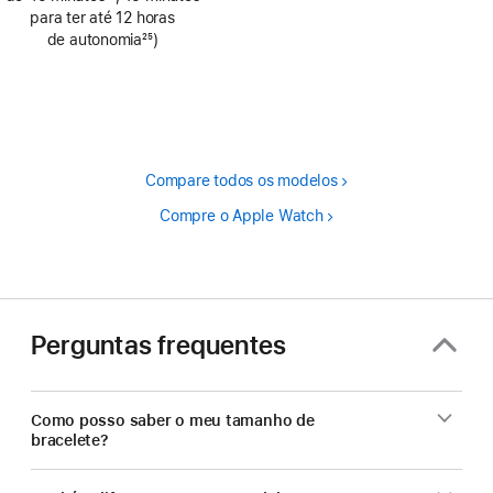
Nota
para ter até 12 horas
de
de autonomia
25
)
rodapé
Nota
de
rodapé
Compare todos os modelos
Compre o Apple Watch
Perguntas frequentes
Como posso saber o meu tamanho de
bracelete?