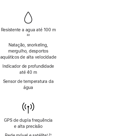
de
rodapé
Resistente a agua até 100 m
Nota
22
de
Natação, snorkeling,
rodapé
mergulho, desportos
aquáticos de alta velocidade
Indicador de profundidade
até 40 m
Sensor de temperatura da
água
GPS de dupla frequência
e alta precisão
Rede móvel e satélite
1
21
,