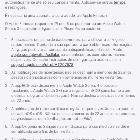
automaticamente até ao seu cancelamento. Aplicam‑se outros
termos
e restrições.
É necessária uma assinatura para aceder ao Apple Fitness+.
O Apple Fitness+ requer um iPhone 8 ou posterior ou um Apple Watch
Series 3 ou posterior ligado a um iPhone 6s ou posterior.
Nota
1.
É necessário um plano de dados wireless para utilizar o serviço de
de
dados móveis. Contacte a sua operadora para obter mais informações.
rodapé
A ligação pode variar consoante a disponibilidade da rede. Visite
apple.com/pt/watch/cellular
para conhecer as operadoras móveis
disponíveis. Consulte instruções de configuração adicionais em
support.apple.com/pt-pt/HT207578
(abre
.
numa
Nota
2.
As notificações de hipertensão não se destinam a menores de 22 anos,
nova
de
pessoas diagnosticadas com hipertensão ou mulheres gestantes.
janela)
rodapé
Nota
3.
A app ECG está disponível no Apple Watch Series 4 e posterior
de
(excluindo o Apple Watch SE) para registar um ECG semelhante a um
rodapé
eletrocardiograma de derivação I. Não se destina a pessoas com menos
de 22 anos.
Nota
4.
A notificação de ritmo cardíaco irregular requer a versão mais recente
de
do watchOS e iOS. Não se destina a menores de 22 anos nem a pessoas
rodapé
diagnosticadas com fibrilhação auricular (FibA).
Nota
5.
A app Oxigénio no Sangue não é indicada para uso médico e só deve
de
ser utilizada para fins de bem‑estar.
rodapé
Nota
6.
As notificações de apneia do sono estão disponíveis no Apple Watch