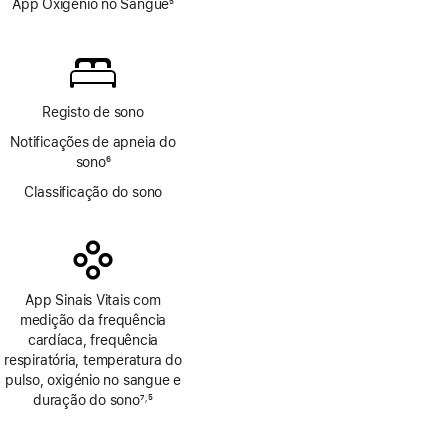
App Oxigénio no Sangue
5
Nota
de
rodapé
Registo de sono
Notificações de apneia do
sono
6
Nota
Classificação do sono
de
rodapé
App Sinais Vitais com
medição da frequência
cardíaca, frequência
respiratória, temperatura do
pulso, oxigénio no sangue e
duração do sono
7
5
,
Nota
Nota
de
de