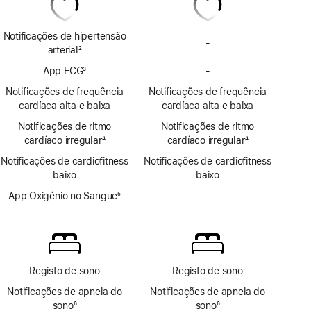
Notificações de hipertensão
-
Sem
arterial
2
notificações
Nota
App ECG
3
-
de
Sem
de
Nota
hipertensão
app
rodapé
Notificações de frequência
Notificações de frequência
de
ECG
cardíaca alta e baixa
cardíaca alta e baixa
rodapé
Notificações de ritmo
Notificações de ritmo
cardíaco irregular
4
cardíaco irregular
4
Nota
Nota
Notificações de cardiofitness
Notificações de cardiofitness
de
de
baixo
baixo
rodapé
rodapé
App Oxigénio no Sangue
5
-
Sem
Nota
app
de
Oxigénio
rodapé
no
Sangue
Registo de sono
Registo de sono
Notificações de apneia do
Notificações de apneia do
sono
6
sono
6