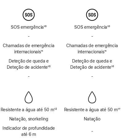
Nota
Nota
de
de
rodapé
rodapé
SOS emergência
10
SOS emergência
10
Nota
Nota
-
Sem
-
Sem
de
de
SOS
SOS
Chamadas de emergência
rodapé
Chamadas de emergência
rodapé
emergência
emergência
internacionais
11
internacionais
11
por
por
Nota
Nota
Deteção de queda e
satélite
Deteção de queda e
satélite
de
de
Deteção de acidente
10
Deteção de acidente
10
rodapé
rodapé
Nota
Nota
-
Sem
-
Sem
de
de
Sirene
Sirene
rodapé
rodapé
Resistente a água até 50 m
12
Resistente a água até 50 m
17
Nota
Nota
Natação, snorkeling
Natação
de
de
rodapé
Indicador de profundidade
rodapé
-
Sem
até 6 m
indicador