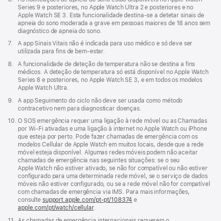
de
Series 9 e posteriores, no Apple Watch Ultra 2 e posteriores e no
rodapé
Apple Watch SE 3. Esta funcionalidade destina-se a detetar sinais de
apneia do sono moderada a grave em pessoas maiores de 18 anos sem
diagnóstico de apneia do sono.
Nota
7.
A app Sinais Vitais não é indicada para uso médico e só deve ser
de
utilizada para fins de bem-estar.
rodapé
Nota
8.
A funcionalidade de deteção de temperatura não se destina a fins
de
médicos. A deteção de temperatura só está disponível no Apple Watch
rodapé
Series 8 e posteriores, no Apple Watch SE 3, e em todos os modelos
Apple Watch Ultra.
Nota
9.
A app Seguimento do ciclo não deve ser usada como método
de
contracetivo nem para diagnosticar doenças.
rodapé
Nota
10.
O SOS emergência requer uma ligação à rede móvel ou as Chamadas
de
por Wi‑Fi ativadas e uma ligação à internet no Apple Watch ou iPhone
rodapé
que esteja por perto. Pode fazer chamadas de emergência com os
modelos Cellular de Apple Watch em muitos locais, desde que a rede
móvel esteja disponível. Algumas redes móveis podem não aceitar
chamadas de emergência nas seguintes situações: se o seu
Apple Watch não estiver ativado, se não for compatível ou não estiver
configurado para uma determinada rede móvel, se o serviço de dados
móveis não estiver configurado, ou se a rede móvel não for compatível
com chamadas de emergência via IMS. Para mais informações,
consulte
support.apple.com/pt-pt/108374
(abre
e
apple.com/pt/watch/cellular
.
numa
nova
Nota
11.
As chamadas de emergência internacionais requerem o