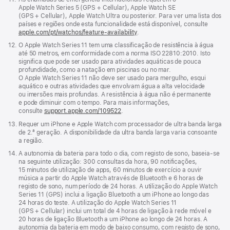
janela)
de
Apple Watch Series 5 (GPS + Cellular), Apple Watch SE
rodapé
(GPS + Cellular), Apple Watch Ultra ou posterior. Para ver uma lista dos
países e regiões onde esta funcionalidade está disponível, consulte
apple.com/pt/watchos/feature-availability
.
Nota
12.
O Apple Watch Series 11 tem uma classificação de resistência à água
de
até 50 metros, em conformidade com a norma ISO 22810:2010. Isto
rodapé
significa que pode ser usado para atividades aquáticas de pouca
profundidade, como a natação em piscinas ou no mar.
O Apple Watch Series 11 não deve ser usado para mergulho, esqui
aquático e outras atividades que envolvam água a alta velocidade
ou imersões mais profundas. A resistência à água não é permanente
e pode diminuir com o tempo. Para mais informações,
consulte
support.apple.com/109522
.
Nota
13.
Requer um iPhone e Apple Watch com processador de ultra banda larga
de
de 2.ª geração. A disponibilidade da ultra banda larga varia consoante
rodapé
a região.
Nota
14.
A autonomia da bateria para todo o dia, com registo de sono, baseia‑se
de
na seguinte utilização: 300 consultas da hora, 90 notificações,
rodapé
15 minutos de utilização de apps, 60 minutos de exercício a ouvir
música a partir do Apple Watch através de Bluetooth e 6 horas de
registo de sono, num período de 24 horas. A utilização do Apple Watch
Series 11 (GPS) inclui a ligação Bluetooth a um iPhone ao longo das
24 horas do teste. A utilização do Apple Watch Series 11
(GPS + Cellular) inclui um total de 4 horas de ligação à rede móvel e
20 horas de ligação Bluetooth a um iPhone ao longo de 24 horas. A
autonomia da bateria em modo de baixo consumo, com registo de sono,