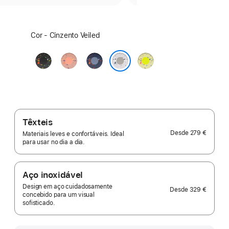
Escolha
Cor - Cinzento Veiled
uma
cor:
Preto
Rosa
Blue
Volt Splash
Midnight
Alpenglow
Ribbon
Cinzento Veiled
Têxteis
Desde
279 €
Materiais leves e confortáveis. Ideal
para usar no dia a dia.
Aço inoxidável
Design em aço cuidadosamente
Desde
329 €
concebido para um visual
sofisticado.