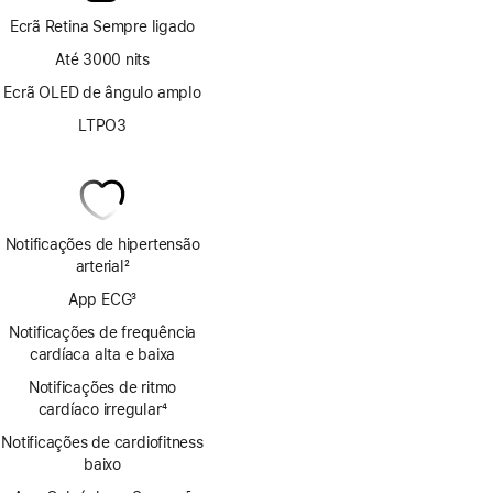
Ecrã Retina Sempre ligado
Até 3000 nits
Ecrã OLED de ângulo amplo
LTPO3
Notificações de hipertensão
arterial
2
Nota
App ECG
3
de
Nota
rodapé
Notificações de frequência
de
cardíaca alta e baixa
rodapé
Notificações de ritmo
cardíaco irregular
4
Nota
Notificações de cardiofitness
de
baixo
rodapé