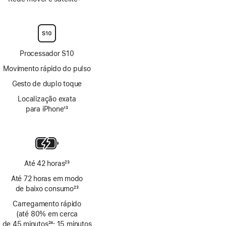
Nota
Nota
de
de
rodapé
rodapé
Processador S10
Movimento rápido do pulso
Gesto de duplo toque
Localização exata
para iPhone
13
Nota
de
rodapé
Até 42 horas
23
Nota
Até 72 horas em modo
de
de baixo consumo
23
rodapé
Nota
Carregamento rápido
de
(até 80% em cerca
rodapé
de 45 minutos
24
; 15 minutos