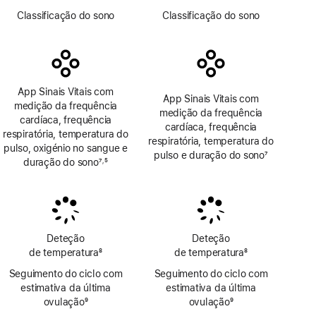
Nota
Nota
Classificação do sono
Classificação do sono
de
de
rodapé
rodapé
App Sinais Vitais com
App Sinais Vitais com
medição da frequência
medição da frequência
cardíaca, frequência
cardíaca, frequência
respiratória, temperatura do
respiratória, temperatura do
pulso, oxigénio no sangue e
pulso e duração do sono
7
duração do sono
7
5
,
Nota
Nota
Nota
de
de
de
rodapé
rodapé
rodapé
Deteção
Deteção
de temperatura
8
de temperatura
8
Nota
Nota
Seguimento do ciclo com
Seguimento do ciclo com
de
de
estimativa da última
estimativa da última
rodapé
rodapé
ovulação
9
ovulação
9