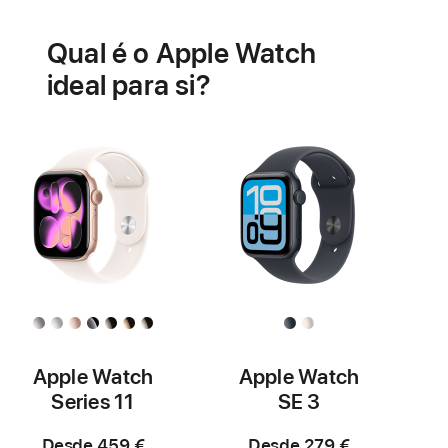
relacionadas
Qual é o Apple Watch
com
a
ideal para si?
saúde
do
coração
Apple Watch
Apple Watch
Series 11
SE 3
Desde 459 €
Desde 279 €