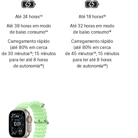
rodapé
Até 24 horas
14
Até 18 horas
18
Nota
Nota
Até 38 horas em modo
Até 32 horas em modo
de
de
de baixo consumo
14
de baixo consumo
18
rodapé
rodapé
Nota
Nota
Carregamento rápido
Carregamento rápido
de
de
(até 80% em cerca
(até 80% em cerca
rodapé
rodapé
de 30 minutos
15
; 15 minutos
de 45 minutos
19
; 15 minutos
Nota
para ter até 8 horas
Nota
para ter até 8 horas
de
de autonomia
16
)
de
de autonomia
20
)
rodapé
Nota
rodapé
Nota
de
de
rodapé
rodapé