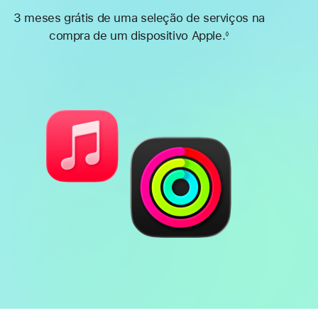
3 meses grátis de uma seleção de serviços na
compra de um dispositivo Apple.
◊
Nota
de
rodapé
Bateria
Funcionalidades