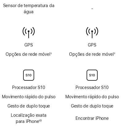
Sensor de temperatura da
de
-
Sem
água
profundidade
sensor
até
de
6 m
temperatura
da
água
GPS
GPS
Opções de rede móvel
1
Opções de rede móvel
1
Nota
Nota
de
de
rodapé
rodapé
Processador S10
Processador S10
Movimento rápido do pulso
Movimento rápido do pulso
Gesto de duplo toque
Gesto de duplo toque
Localização exata
Encontrar iPhone
para iPhone
13
Nota
de