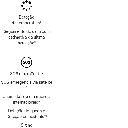
rodapé
rodapé
Deteção
de temperatura
8
Nota
Seguimento do ciclo com
de
estimativa da última
rodapé
ovulação
9
Nota
de
rodapé
SOS emergência
10
Nota
SOS emergência via satélite
de
Nota
21
rodapé
de
Chamadas de emergência
rodapé
internacionais
11
Nota
Deteção de queda e
de
Deteção de acidente
10
rodapé
Nota
Sirene