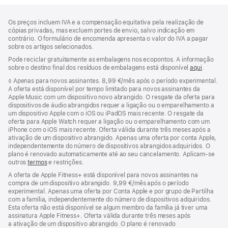
Rodapé
notas
Os preços incluem IVA e a compensação equitativa pela realização de
de
cópias privadas, mas excluem portes de envio, salvo indicação em
rodapé
contrário. O formulário de encomenda apresenta o valor do IVA a pagar
sobre os artigos selecionados.
Pode reciclar gratuitamente as embalagens nos ecopontos. A informação
sobre o destino final dos resíduos de embalagens está disponível
aqui
.
Nota
◊
Apenas para novos assinantes. 8,99 €/mês após o período experimental.
de
A oferta está disponível por tempo limitado para novos assinantes da
rodapé
Apple Music com um dispositivo novo abrangido. O resgate da oferta para
dispositivos de áudio abrangidos requer a ligação ou o emparelhamento a
um dispositivo Apple com o iOS ou iPadOS mais recente. O resgate da
oferta para Apple Watch requer a ligação ou o emparelhamento com um
iPhone com o iOS mais recente. Oferta válida durante três meses após a
ativação de um dispositivo abrangido. Apenas uma oferta por conta Apple,
independentemente do número de dispositivos abrangidos adquiridos. O
plano é renovado automaticamente até ao seu cancelamento. Aplicam-se
outros
termos
e restrições.
A oferta de Apple Fitness+ está disponível para novos assinantes na
compra de um dispositivo abrangido. 9,99 €/mês após o período
experimental. Apenas uma oferta por Conta Apple e por grupo de Partilha
com a família, independentemente do número de dispositivos adquiridos.
Esta oferta não está disponível se algum membro da família já tiver uma
assinatura Apple Fitness+. Oferta válida durante três meses após
a ativação de um dispositivo abrangido. O plano é renovado