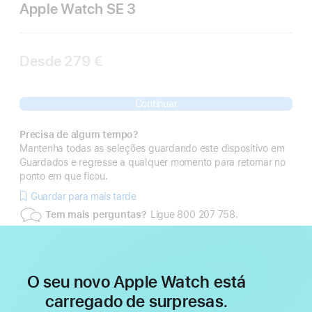
Apple Watch SE 3
Desde
279 €
Continuar
Precisa de algum tempo?
Mantenha todas as seleções guardando este dispositivo em
Guardados e regresse a qualquer momento para retomar no
ponto em que ficou.
Guardar para mais tarde
Tem mais perguntas?
Ligue 800 207 758.
O seu novo Apple Watch está
carregado de surpresas.