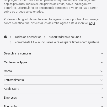
Os preços incluem IVA e a compensação equitativa pela realização de
cópias privadas, mas excluem portes de envio, salvo indicação em
contrário. O formulário de encomenda apresenta o valor do IVA a pagar
sobre os artigos selecionados.
Pode reciclar gratuitamente as embalagens nos ecopontos. A informação
sobre o destino final dos resíduos de embalagens está disponível
aqui
.
Todos os acessórios
Auscultadores e colunas
Apple
Powerbeats Fit — Auriculares wireless para fitness com ajuste seguro — Laranja explosivo
Descobrir e comprar
Carteira da Apple
Conta
Entretenimento
Apple Store
Empresas
Educação