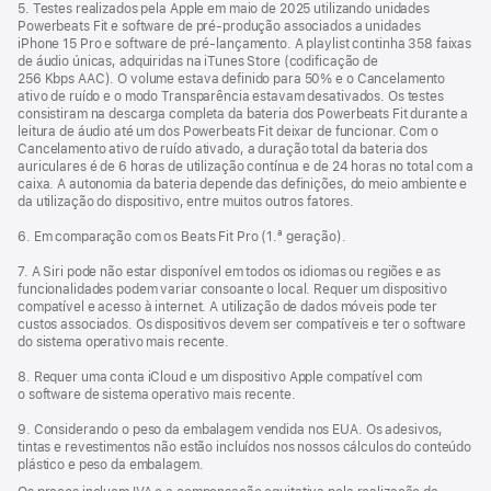
5. Testes realizados pela Apple em maio de 2025 utilizando unidades
Powerbeats Fit e software de pré‑produção associados a unidades
iPhone 15 Pro e software de pré‑lançamento. A playlist continha 358 faixas
de áudio únicas, adquiridas na iTunes Store (codificação de
256 Kbps AAC). O volume estava definido para 50% e o Cancelamento
ativo de ruído e o modo Transparência estavam desativados. Os testes
consistiram na descarga completa da bateria dos Powerbeats Fit durante a
leitura de áudio até um dos Powerbeats Fit deixar de funcionar. Com o
Cancelamento ativo de ruído ativado, a duração total da bateria dos
auriculares é de 6 horas de utilização contínua e de 24 horas no total com a
caixa. A autonomia da bateria depende das definições, do meio ambiente e
da utilização do dispositivo, entre muitos outros fatores.
6. Em comparação com os Beats Fit Pro (1.ª geração).
7. A Siri pode não estar disponível em todos os idiomas ou regiões e as
funcionalidades podem variar consoante o local. Requer um dispositivo
compatível e acesso à internet. A utilização de dados móveis pode ter
custos associados. Os dispositivos devem ser compatíveis e ter o software
do sistema operativo mais recente.
8. Requer uma conta iCloud e um dispositivo Apple compatível com
o software de sistema operativo mais recente.
9. Considerando o peso da embalagem vendida nos EUA. Os adesivos,
tintas e revestimentos não estão incluídos nos nossos cálculos do conteúdo
plástico e peso da embalagem.