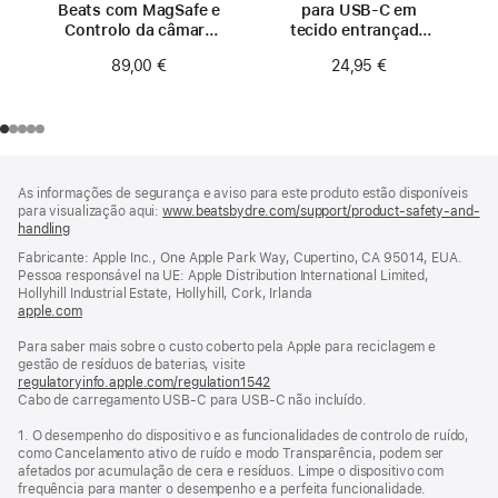
Beats com MagSafe e
para USB‑C em
Controlo da câmara
tecido entrançado
para iPhone 17
(1,5 m) – Preto
89,00 €
24,95 €
- Laranja Sierra
relâmpago
Rodapé
notas
As informações de segurança e aviso para este produto estão disponíveis
de
para visualização aqui:
www.beatsbydre.com/support/product-safety-and-
rodapé
handling
(abre
numa
Fabricante: Apple Inc., One Apple Park Way, Cupertino, CA 95014, EUA.
nova
Pessoa responsável na UE: Apple Distribution International Limited,
janela)
Hollyhill Industrial Estate, Hollyhill, Cork, Irlanda
apple.com
(abre
numa
Para saber mais sobre o custo coberto pela Apple para reciclagem e
nova
gestão de resíduos de baterias, visite
janela)
regulatoryinfo.apple.com/regulation1542
(abre
Cabo de carregamento USB‑C para USB‑C não incluído.
numa
nova
1. O desempenho do dispositivo e as funcionalidades de controlo de ruído,
janela)
como Cancelamento ativo de ruído e modo Transparência, podem ser
afetados por acumulação de cera e resíduos. Limpe o dispositivo com
frequência para manter o desempenho e a perfeita funcionalidade.