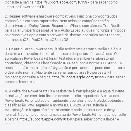
Consulte a página
https://support.apple.com/101597
para saber como
limpar os Powerbeats Fit.
2. Requer software e hardware compatíveis. Funciona com conteúdos
compatíveis em apps suportadas. Nem todos os conteúdos estão
disponíveis em Dolby Atmos. Requer um iPhone com câmara TrueDepth
para criar um perfil pessoal para o Áudio Espacial, que sincroniza em todos
os dispositivos Apple com o software de sistema operativo mais recente,
incluindo o iOS, iPadOS, macOS e tvOS.
3. Os auriculares Powerbeats Fit são resistentes à transpiração e à água
durante a realização de exercício físico e desportos não‑aquáticos. Os
auriculares Powerbeats Fit foram testados em ambiente laboratorial
controlado, obtendo a classificação IPX4 segundo a norma IEC 60529. A
resistência à transpiração e à água não é permanente e pode diminuir com
o desgaste normal. Não tente carregar auriculares Powerbeats Fit
molhados; consulte a página
https://support.apple.com/101597
para saber
como os limpar e secar.
4. A caixa dos Powerbeats Fit é resistente à transpiração e à água durante
a realização de exercício físico e desportos não‑aquáticos. A caixa dos
Powerbeats Fit foi testada em ambiente laboratorial controlado, obtendo a
classificação IPX4 segundo a norma IEC 60529. A resistência à
transpiração e à água não é permanente e pode diminuir com o desgaste
normal. Não tente carregar uma caixa de Powerbeats Fit molhada; consulte
a página
https://support.apple.com/101597
para saber como a limpar e
secar.