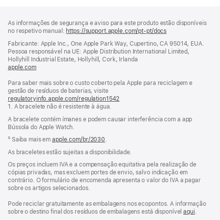
Rodapé
notas
As informações de segurança e aviso para este produto estão disponíveis
de
no respetivo manual:
https://support.apple.com/pt-pt/docs
(abre
rodapé
numa
Fabricante: Apple Inc., One Apple Park Way, Cupertino, CA 95014, EUA.
nova
Pessoa responsável na UE: Apple Distribution International Limited,
janela)
Hollyhill Industrial Estate, Hollyhill, Cork, Irlanda
apple.com
(abre
numa
Para saber mais sobre o custo coberto pela Apple para reciclagem e
nova
gestão de resíduos de baterias, visite
janela)
regulatoryinfo.apple.com/regulation1542
(abre
1. A bracelete não é resistente à água.
numa
nova
A bracelete contém ímanes e podem causar interferência com a app
janela)
Bússola do Apple Watch.
º Saiba mais em
apple.com/br/2030
.
As braceletes estão sujeitas a disponibilidade.
Os preços incluem IVA e a compensação equitativa pela realização de
cópias privadas, mas excluem portes de envio, salvo indicação em
contrário. O formulário de encomenda apresenta o valor do IVA a pagar
sobre os artigos selecionados.
Pode reciclar gratuitamente as embalagens nos ecopontos. A informação
sobre o destino final dos resíduos de embalagens está disponível
aqui
.