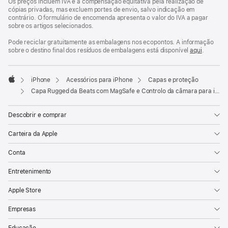
Os preços incluem IVA e a compensação equitativa pela realização de
numa
cópias privadas, mas excluem portes de envio, salvo indicação em
nova
contrário. O formulário de encomenda apresenta o valor do IVA a pagar
janela)
sobre os artigos selecionados.
Pode reciclar gratuitamente as embalagens nos ecopontos. A informação
sobre o destino final dos resíduos de embalagens está disponível
aqui
.
iPhone
Acessórios para iPhone
Capas e proteção
Apple
Capa Rugged da Beats com MagSafe e Controlo da câmara para iPhone 17 Pro Max - Azul Pico
Descobrir e comprar
Carteira da Apple
Conta
Entretenimento
Apple Store
Empresas
Educação