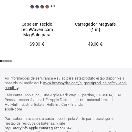
+ 1
Capa em tecido
Carregador MagSafe
TechWoven com
(1 m)
MagSafe para
iPhone 17 Pro Max –
49,00 €
69,00 €
Azul
Rodapé
notas
As informações de segurança e aviso para este produto estão disponíveis
de
para visualização aqui:
www.beatsbydre.com/support/product-safety-and-
rodapé
handling
(abre
numa
Fabricante: Apple Inc., One Apple Park Way, Cupertino, CA 95014, EUA.
nova
Pessoa responsável na UE: Apple Distribution International Limited,
janela)
Hollyhill Industrial Estate, Hollyhill, Cork, Irlanda
apple.com
(abre
numa
Para saber mais sobre o custo coberto pela Apple para reciclagem e
nova
gestão de resíduos de baterias, visite
janela)
regulatoryinfo.apple.com/regulation1542
(abre