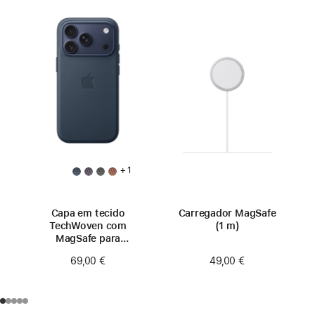
+ 1
Capa em tecido
Carregador MagSafe
TechWoven com
(1 m)
MagSafe para
iPhone 17 Pro – Azul
49,00 €
69,00 €