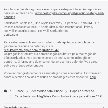
Rodapé
notas
As informações de segurança e aviso para este produto estão disponíveis
de
para visualização aqui:
www.beatsbydre.com/support/product-safety-and-
rodapé
handling
(abre
numa
Fabricante: Apple Inc., One Apple Park Way, Cupertino, CA 95014, EUA.
nova
Pessoa responsável na UE: Apple Distribution International Limited,
janela)
Hollyhill Industrial Estate, Hollyhill, Cork, Irlanda
apple.com
(abre
numa
Para saber mais sobre o custo coberto pela Apple para reciclagem e
nova
gestão de resíduos de baterias, visite
janela)
regulatoryinfo.apple.com/regulation1542
(abre
Os preços incluem IVA e a compensação equitativa pela realização de
numa
cópias privadas, mas excluem portes de envio, salvo indicação em
nova
contrário. O formulário de encomenda apresenta o valor do IVA a pagar
janela)
sobre os artigos selecionados.
Pode reciclar gratuitamente as embalagens nos ecopontos. A informação
sobre o destino final dos resíduos de embalagens está disponível
aqui
.
iPhone
Acessórios para iPhone
Capas e proteção
Apple
Capa Beats com MagSafe e Controlo da câmara para iPhone 17 Pro - Azul basalto
Descobrir e comprar