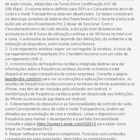
de áudio únicas, adquiridas na iTunes Store (codificação AAC de
256 Kbps). O volume estava definido para 50% e o Cancelamento ativo de
ruído e o modo Transparência estavam desativados. Os testes consistiram
na descarga completa da bateria dos Powerbeats Pro 2 durante a leitura de
áudio até um dos Powerbeats Pro 2 deixar de funcionar. Com o
Cancelamento ativo de ruído ativado, a duração total da bateria dos
auriculares é de 8 horas de utilização contínua e de 36 horas no total com
a caixa. A autonomia da bateria depende das definições, do ambiente e da
utilização do dispositivo, entre muitos outros fatores.
2. O carregamento wireless requer um carregador Qi wireless. A caixa de
carregamento dos Powerbeats Pro 2 também funciona com um cabo de
carregamento USB‑C.
3. A monitorização de frequência cardíaca integrada destina‑se a dar
informações sobre a frequência cardíaca durante os treinos e está
disponível em apps compatíveis de outras empresas. Consulte a página
beatsbydre.com/hrm
para ver as instruções e aplicações compatíveis. As
sessões de frequência cardíaca iniciam e terminam de forma automática no
iPhone, mas têm de ser iniciadas pelo utilizador em Android. A
monitorização de frequência cardíaca pode ser desativada nas Definições
do iPhone ou através da app Beats em Android.
4. O desempenho do dispositivo e as funcionalidades de controlo de ruído,
como Cancelamento ativo de ruído e modo Transparência, podem ser
afetados por acumulação de cera e resíduos. Limpe o dispositivo com
frequência para manter o desempenho e a perfeita funcionalidade.
Consulte a página
https://support.apple.com/102013
para saber como
limpar os Powerbeats Pro 2.
5. Requer software e hardware compatíveis. Funciona com conteúdos
compatíveis em apps suportadas. Nem todos os conteúdos estão