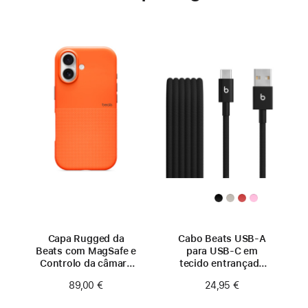
Capa Rugged da
Cabo Beats USB‑A
Beats com MagSafe e
para USB‑C em
Controlo da câmara
tecido entrançado
para iPhone 17
(1,5 m) – Preto
89,00 €
24,95 €
- Laranja Sierra
relâmpago