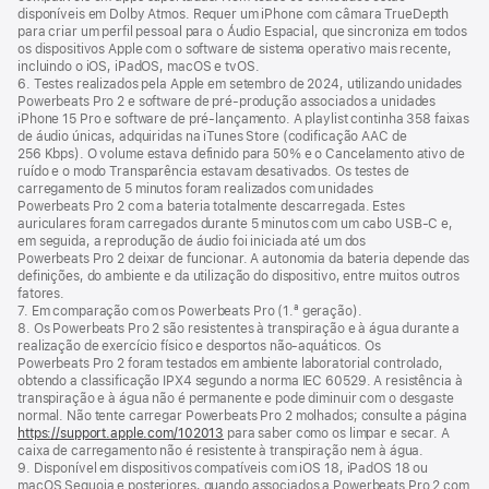
disponíveis em Dolby Atmos. Requer um iPhone com câmara TrueDepth
para criar um perfil pessoal para o Áudio Espacial, que sincroniza em todos
os dispositivos Apple com o software de sistema operativo mais recente,
incluindo o iOS, iPadOS, macOS e tvOS.
6. Testes realizados pela Apple em setembro de 2024, utilizando unidades
Powerbeats Pro 2 e software de pré‑produção associados a unidades
iPhone 15 Pro e software de pré‑lançamento. A playlist continha 358 faixas
de áudio únicas, adquiridas na iTunes Store (codificação AAC de
256 Kbps). O volume estava definido para 50% e o Cancelamento ativo de
ruído e o modo Transparência estavam desativados. Os testes de
carregamento de 5 minutos foram realizados com unidades
Powerbeats Pro 2 com a bateria totalmente descarregada. Estes
auriculares foram carregados durante 5 minutos com um cabo USB‑C e,
em seguida, a reprodução de áudio foi iniciada até um dos
Powerbeats Pro 2 deixar de funcionar. A autonomia da bateria depende das
definições, do ambiente e da utilização do dispositivo, entre muitos outros
fatores.
7. Em comparação com os Powerbeats Pro (1.ª geração).
8. Os Powerbeats Pro 2 são resistentes à transpiração e à água durante a
realização de exercício físico e desportos não‑aquáticos. Os
Powerbeats Pro 2 foram testados em ambiente laboratorial controlado,
obtendo a classificação IPX4 segundo a norma IEC 60529. A resistência à
transpiração e à água não é permanente e pode diminuir com o desgaste
normal. Não tente carregar Powerbeats Pro 2 molhados; consulte a página
https://support.apple.com/102013
para saber como os limpar e secar. A
caixa de carregamento não é resistente à transpiração nem à água.
9. Disponível em dispositivos compatíveis com iOS 18, iPadOS 18 ou
macOS Sequoia e posteriores, quando associados a Powerbeats Pro 2 com