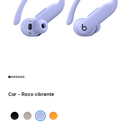
Cor - Roxo vibrante
Preto
Areia
Laranja
brilhante
da
elétrico
Roxo vibrante
praia