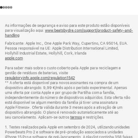
Rodapé
notas
As informações de segurança e aviso para este produto estão disponíveis
de
para visualização aqui:
www.beatsbydre.com/support/product-safety-and-
rodapé
handling
(abre
numa
Fabricante: Apple Inc., One Apple Park Way, Cupertino, CA 95014, EUA.
nova
Pessoa responsável na UE: Apple Distribution International Limited,
janela)
Hollyhill Industrial Estate, Hollyhill, Cork, Irlanda
apple.com
(abre
numa
Para saber mais sobre o custo coberto pela Apple para reciclagem e
nova
gestão de resíduos de baterias, visite
janela)
regulatoryinfo.apple.com/regulation1542
(abre
** A oferta está disponível para novos assinantes na compra de um
numa
dispositivo abrangido. 9,99 €/mês após o período experimental. Apenas
nova
uma oferta por conta Apple e por grupo de Partilha com a família,
janela)
independentemente do número de dispositivos adquiridos. Esta oferta não
está disponível se algum membro da família já tiver uma assinatura
Apple Fitness+. Oferta válida durante 3 meses após a ativação de um
dispositivo abrangido. O plano é renovado automaticamente até ao
seu cancelamento. Aplicam‑se outros
termos
e restrições.
1. Testes realizados pela Apple em setembro de 2024, utilizando unidades
Powerbeats Pro 2 e software de pré‑produção associados a unidades
iPhone 15 Pro e software de pré‑lançamento. A playlist continha 358 faixas