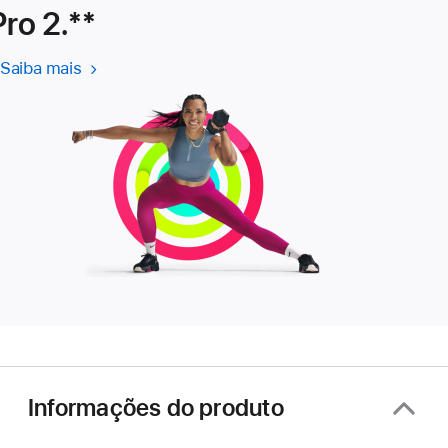
Pro 2.
${translate.store.a11y.foo
**
Saiba mais
Saiba
mais
sobre
o
Apple Fitness+
Informações do produto