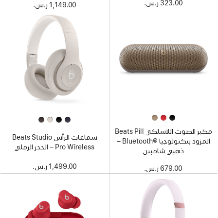
323.00 ر.س.‏
1,149.00 ر.س.‏
مكبر الصوت اللاسلكي Beats Pill
سماعات الرأس Beats Studio
المزود بتكنولوجيا ®Bluetooth –
Pro Wireless – الحجر الرملي
ذهبي شامبين
1,499.00 ر.س.‏
679.00 ر.س.‏