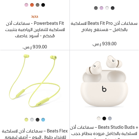
جديد
سماعات أذن Beats Fit Pro لاسلكية
Powerbeats Fit - سماعات أذن
بالكامل – فستقي رمادي
لاسلكية للتمارين الرياضية بتثبيت
مُحكم - أسود عاصف
939.00 ر.س.‏
939.00 ر.س.‏
+ Beats Studio Buds – سماعات أذن
Beats Flex – سماعات أذن لاسلكية
لاسلكية بالكامل مزودة بنظام حجب
للارتداء طوال اليوم – أصفر ليموني