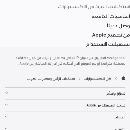
استكشف المزيد من الاكسسوارات
أساسيات الجامعة
وصل حديثاً
من تصميم ‏Apple
تسهيلات الاستخدام
الحاشية
الحواشي
نحدد موقعك التقريبي عبر عنوان IP الخاص بك على الإنترنت من خلال مطابقته
بمنطقة جغرافية أو عبر الموقع الذي أدخلته في زياراتك السابقة إلى Apple.
كل الاكسسوارات
سماعات الرأس ومكبرات الصوت
Apple
تسوّق وتعلّم
تطبيق المحفظة من Apple
الحساب
الترفيه