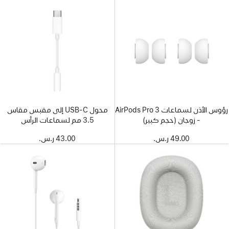
رؤوس الأذن لسماعات AirPods Pro 3
محول USB-C إلى مقبس مقاس
- زوجان (حجم كبير)
3.5 مم لسماعات الرأس
49.00 ر.س.‏
43.00 ر.س.‏