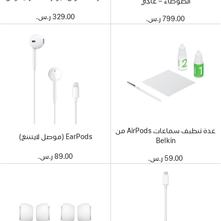
الضوضاء – عاجي
329.00 ر.س.‏
799.00 ر.س.‏
عدة تنظيف سماعات AirPods من
EarPods (موصل لايتننغ)
Belkin
89.00 ر.س.‏
59.00 ر.س.‏