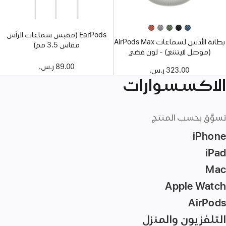
EarPods (مقبس سماعات الرأس
بطانة الأذنين لسماعات AirPods Max
مقاس 3.5 مم)
(موصل لايتننغ) - لون فضي
89.00 ر.س.‏
323.00 ر.س.‏
الاكسسوارات
تسوَّق بحسب المنتج
iPhone
iPad
Mac‏
Apple Watch
AirPods
التلفزيون والمنزل