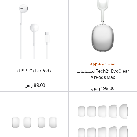
فقط في Apple
EarPods‏ (USB-C)
Tech21 EvoClear لسماعات
AirPods Max
89.00 ر.س.‏
199.00 ر.س.‏