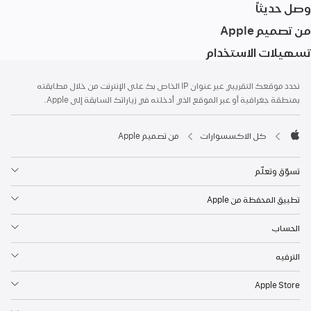
وصل حديثاً
من تصميم ‏Apple
تسهيلات الاستخدام
الحاشية
الحواشي
نحدد موقعك التقريبي عبر عنوان IP الخاص بك على الإنترنت من خلال مطابقته
بمنطقة جغرافية أو عبر الموقع الذي أدخلته في زياراتك السابقة إلى Apple.
كل الاكسسوارات
من تصميم ‏Apple
Apple
تسوّق وتعلّم
تطبيق المحفظة من Apple
الحساب
الترفيه
Apple Store