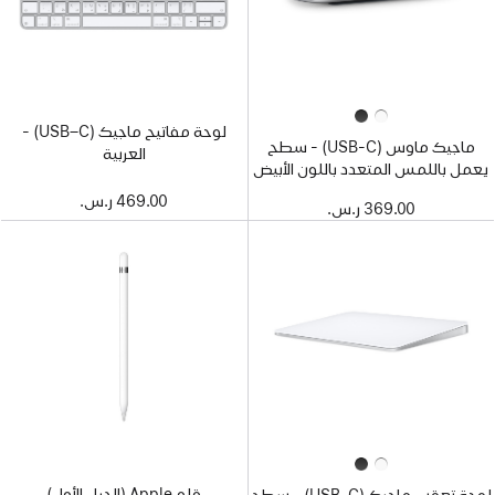
لوحة مفاتيح ماجيك (USB–C) -
ماجيك ماوس (USB‑C) - سطح
العربية
يعمل باللمس المتعدد باللون الأبيض
469.00 ر.س.‏
369.00 ر.س.‏
قلم Apple ‏(الجيل الأول)
لوحة تعقب ماجيك‏ (USB‑C) - سطح