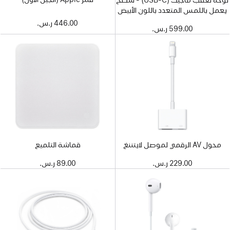
يعمل باللمس المتعدد باللون الأبيض
446.00 ر.س.‏
599.00 ر.س.‏
محول AV الرقمي لموصل لايتننغ
قماشة التلميع
229.00 ر.س.‏
89.00 ر.س.‏