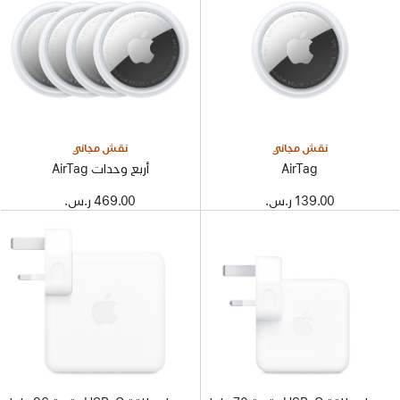
نقش مجاني
نقش مجاني
AirTag
‏‏‏أربع وحدات AirTag
139.00 ر.س.‏
469.00 ر.س.‏