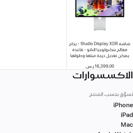
شاشة Studio Display XDR - زجاج
معالج بتكنولوجيا النانو - قاعدة
يمكن تعديل درجة ميلها وطولها
16,399.00 ر.س.‏
الاكسسوارات
تسوَّق بحسب المنتج
iPhone
iPad
Mac‏