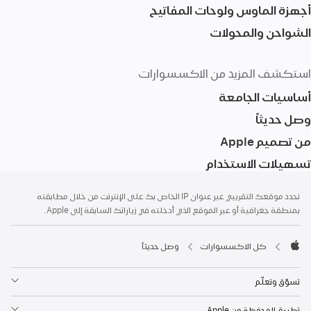
أجهزة الماوس ولوحات المفاتيح
الشواحن والمحولات
استكشف المزيد من الاكسسوارات
أساسيات الجامعة
وصل حديثاً
من تصميم ‏Apple
تسهيلات الاستخدام
الحاشية
الحواشي
نحدد موقعك التقريبي عبر عنوان IP الخاص بك على الإنترنت من خلال مطابقته
بمنطقة جغرافية أو عبر الموقع الذي أدخلته في زياراتك السابقة إلى Apple.
كل الاكسسوارات
وصل حديثاً
Apple
تسوّق وتعلّم
تطبيق المحفظة من Apple