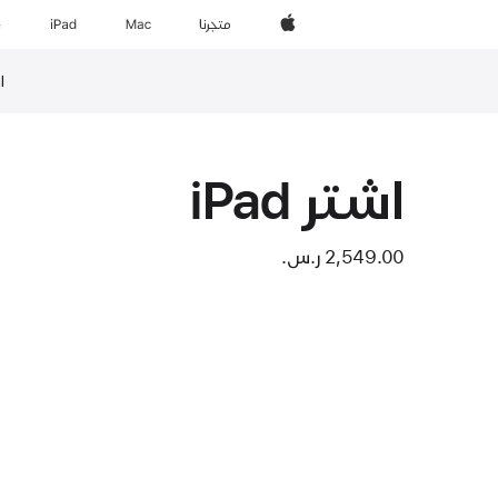
Apple‏
المتجر
Mac
iPad‏
e
ادفع
حاشية
اشتر iPad
2,549.00 ر.س.‏