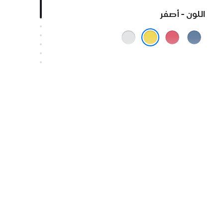
اللون - أصفر
أزرق
وردي
فضي
أصفر