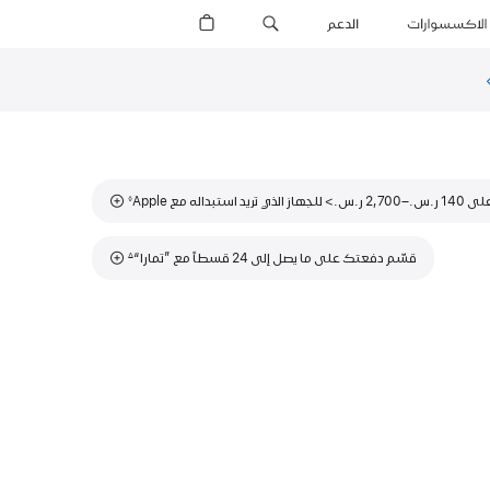
الاكسسوارات
الدعم
ن
لتمويل
فتح
ي
افذة
ديدة)
حاشية
لذي تريد استبداله مع Apple
◊
حاشية
قسّم دفعتك على ما يصل إلى 24 قسطاً مع ”تمارا“
∆