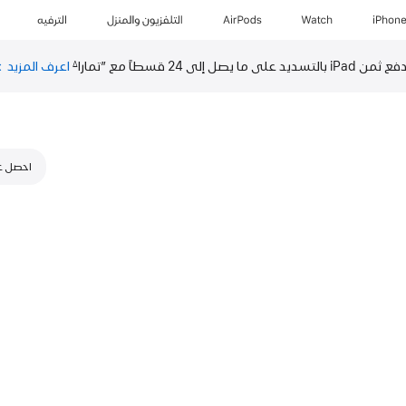
iPhon
Watch
AirPods
التلفزيون والمنزل
الترفيه
 ثمن iPad بالتسديد على ما يصل إلى 24 قسطاً مع ”تمارا
اعرف المزيد
ع
∆
ا
(
ف
ن
ج
احصل على 140 ر.س.‏–2,700 ر.س.‏> للجهاز ا