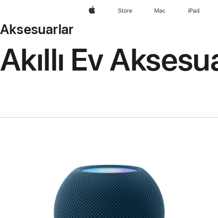
wzlhp
Store
Mac
iPad
Aksesuarlar
Akıllı Ev Aksesua