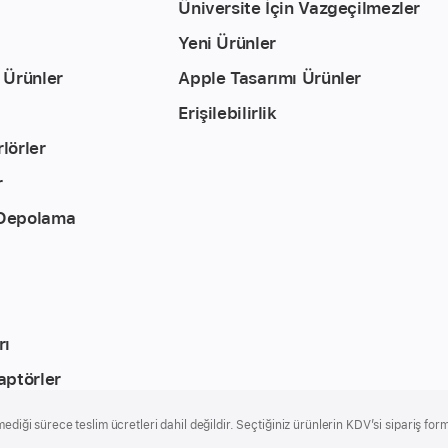
Üniversite İçin Vazgeçilmezler
Yeni Ürünler
 Ürünler
Apple Tasarımı Ürünler
Erişilebilirlik
lörler
r
 Depolama
rı
aptörler
ediği sürece teslim ücretleri dahil değildir. Seçtiğiniz ürünlerin KDV’si sipariş form