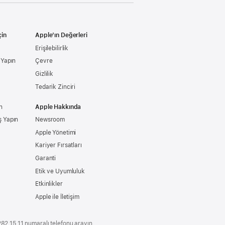
çin
Apple’ın Değerleri
Erişilebilirlik
ş Yapın
Çevre
Gizlilik
Tedarik Zinciri
n
Apple Hakkında
ş Yapın
Newsroom
Apple Yönetimi
Kariyer Fırsatları
Garanti
Etik ve Uyumluluk
Etkinlikler
Apple ile İletişim
2 15 11 numaralı telefonu arayın.