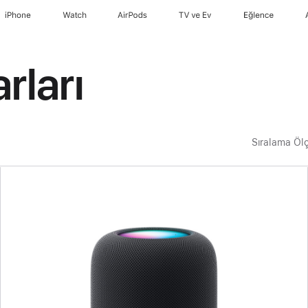
iPhone
Watch
AirPods
TV ve Ev
Eğlence
rları
Sıralama Öl