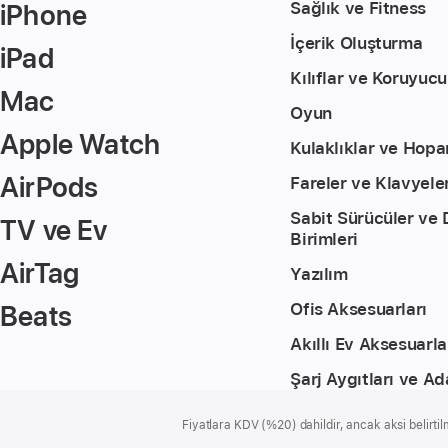
iPhone
Sağlık ve Fitness
İçerik Oluşturma
iPad
Kılıflar ve Koruyucu
Mac
Oyun
Apple Watch
Kulaklıklar ve Hopar
AirPods
Fareler ve Klavyele
Sabit Sürücüler ve
TV ve Ev
Birimleri
AirTag
Yazılım
Beats
Ofis Aksesuarları
Akıllı Ev Aksesuarla
Şarj Aygıtları ve Ad
Alt
dipnotlar
Fiyatlara KDV (%20) dahildir, ancak aksi belirtilm
Bilgi