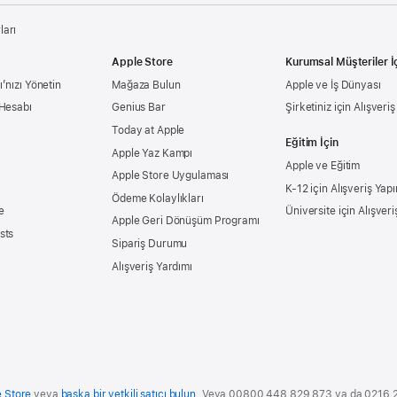
ları
Apple Store
Kurumsal Müşteriler İ
’nızı Yönetin
Mağaza Bulun
Apple ve İş Dünyası
 Hesabı
Genius Bar
Şirketiniz için Alışveri
Today at Apple
Eğitim İçin
Apple Yaz Kampı
Apple ve Eğitim
Apple Store Uygulaması
K-12 için Alışveriş Yapı
Ödeme Kolaylıkları
e
Üniversite için Alışveri
Apple Geri Dönüşüm Programı
sts
Sipariş Durumu
Alışveriş Yardımı
e Store
veya
başka bir yetkili satıcı bulun
. Veya 00800 448 829 873 ya da 0216 28