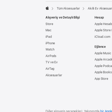
Tüm Aksesuarlar
Akıllı Ev Aksesuar
Apple
Alışveriş ve Detaylı Bilgi
Hesap
Store
Apple Hesabı
Mac
Apple Store
iPad
iCloud.com
iPhone
Eğlence
Watch
Apple Music
AirPods
Apple Arcad
TV ve Ev
Apple Podca
AirTag
Apple Books
Aksesuarlar
App Store
Diğer alışveriş seçenekleri: Yakınınızda
bir Appl