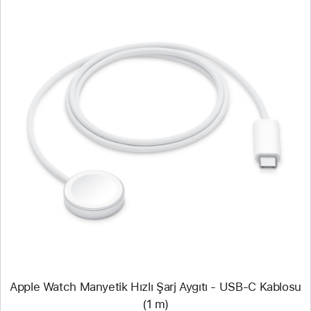
Önceki
Resim
-
Apple
Watch
Manyetik
Hızlı Şarj Aygıtı -
USB‑C Kablosu
(1 m)
Apple Watch Manyetik Hızlı Şarj Aygıtı - USB‑C Kablosu
(1 m)