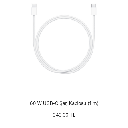
Önceki
Resim
-
60
W
USB-
C
Şarj
Kablosu
(1 m)
60 W USB-C Şarj Kablosu (1 m)
949,00 TL