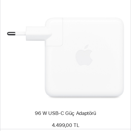
Önceki
Resim
-
96
W
USB-
C
Güç Adaptörü
96 W USB-C Güç Adaptörü
4.499,00 TL