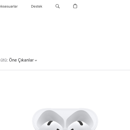
Aksesuarlar
Destek
çütü
:
Öne Çıkanlar