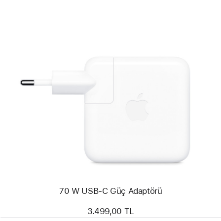
Önceki
Resim
-
70 W
USB-
C
Güç Adaptörü
70 W USB-C Güç Adaptörü
3.499,00 TL