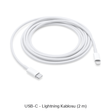
Önceki
Resim
-
USB-
C
-
Lightning
Kablosu
(2 m)
USB-C - Lightning Kablosu (2 m)