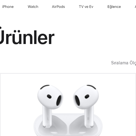
iPhone
Watch
AirPods
TV ve Ev
Eğlence
Ürünler
Sıralama Öl