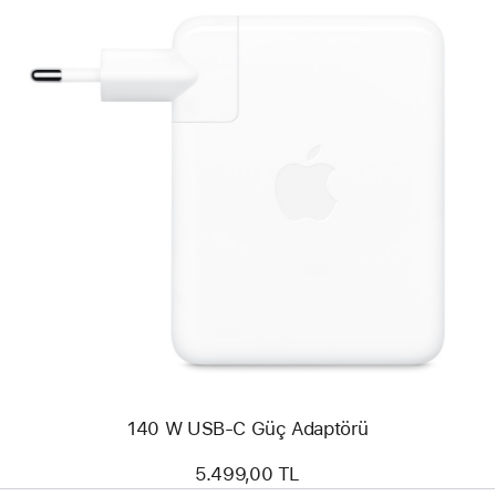
Önceki
Resim
-
140
W
USB-
C
Güç Adaptörü
140 W USB-C Güç Adaptörü
5.499,00 TL