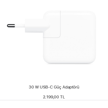
Önceki
Resim
-
30 W
USB-
C
Güç Adaptörü
30 W USB-C Güç Adaptörü
2.199,00 TL