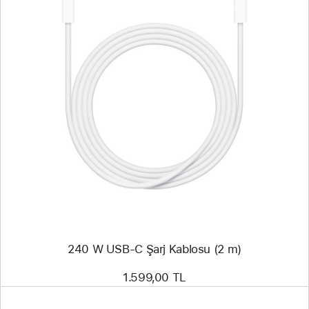
Önceki
Resim
-
240
W
USB-
C
Şarj Kablosu
(2 m)
240 W USB-C Şarj Kablosu (2 m)
1.599,00 TL