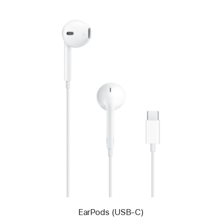
Önceki
Resim
-
EarPods
(USB-
C)
EarPods (USB-C)