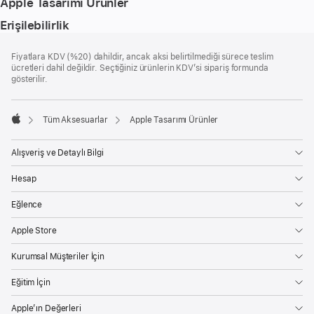
Apple Tasarımı Ürünler
Erişilebilirlik
Alt
dipnotlar
Fiyatlara KDV (%20) dahildir, ancak aksi belirtilmediği sürece teslim
Bilgi
ücretleri dahil değildir. Seçtiğiniz ürünlerin KDV’si sipariş formunda
gösterilir.
Tüm Aksesuarlar
Apple Tasarımı Ürünler
Apple
Alışveriş ve Detaylı Bilgi
Hesap
Eğlence
Apple Store
Kurumsal Müşteriler İçin
Eğitim İçin
Apple’ın Değerleri