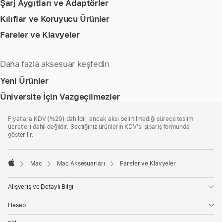
Şarj Aygıtları ve Adaptörler
Kılıflar ve Koruyucu Ürünler
Fareler ve Klavyeler
Daha fazla aksesuar keşfedin
Yeni Ürünler
Üniversite İçin Vazgeçilmezler
Alt
dipnotlar
Fiyatlara KDV (%20) dahildir, ancak aksi belirtilmediği sürece teslim
Bilgi
ücretleri dahil değildir. Seçtiğiniz ürünlerin KDV’si sipariş formunda
gösterilir.
Mac
Mac Aksesuarları
Fareler ve Klavyeler
Apple
Alışveriş ve Detaylı Bilgi
Hesap