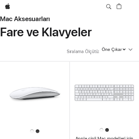
wzlhp
Mac Aksesuarları
Fare ve Klavyeler
Sıralama Ölçütü
Sıralama Ölçütü
:
Apple çipli Mac modelleri için