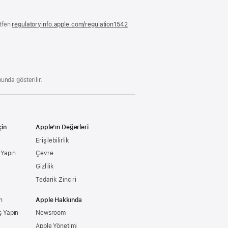
ütfen
regulatoryinfo.apple.com/regulation1542
(yeni
bir
pencerede
açılır)
unda gösterilir.
çin
Apple’ın Değerleri
Erişilebilirlik
ş Yapın
Çevre
Gizlilik
Tedarik Zinciri
n
Apple Hakkında
ş Yapın
Newsroom
Apple Yönetimi