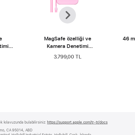
Önceki
Sonraki
e
MagSafe özelliği ve
46 m
timi
Kamera Denetimi
ıf -
düğmesine sahip Beats
3.799,00 TL
iPhone 17 Pro Max
Kickstand Kılıfı - Çakıl Pembesi
ek kılavuzunda bulabilirsiniz:
https://support.apple.com/tr-tr/docs
(yeni
bir
tino, CA 95014, ABD
pencerede
ited, Hollyhill Industrial Estate, Hollyhill, Cork, İrlanda