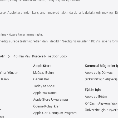
açılır)
 olarak Apple tarafından karşılanan maliyet hakkında daha fazla bilgi edinmek için l
ılmak üzere tasarlanmamıştır.
ediği sürece teslim ücretleri dahil değildir. Seçtiğiniz ürünlerin KDV’si sipariş form
Alın
40 mm Mavi Kurdele Nike Spor Loop
Apple Store
Kurumsal Müşteriler İ
’nızı Yönetin
Mağaza Bulun
Apple ve İş Dünyası
 Hesabı
Genius Bar
Şirketiniz için Alışveri
Today at Apple
Eğitim İçin
Apple Yaz Kampı
Apple ve Eğitim
Apple Store Uygulaması
K-12 için Alışveriş Yapı
Ödeme Kolaylıkları
e
Üniversite için Alışveri
Apple Geri Dönüşüm Programı
sts