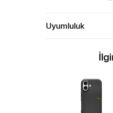
Uyumluluk
İlg