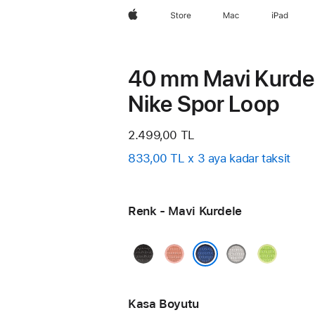
wzlhp
Store
Mac
iPad
40 mm Mavi Kurde
Nike Spor Loop
2.499,00 TL
833,00 TL x 3 aya kadar taksit
Renk - Mavi Kurdele
Gece
Alp
Uçuk
Volt
Siyahı
Kızılı
Gri
Splash
Mavi Kurdele
Kasa Boyutu