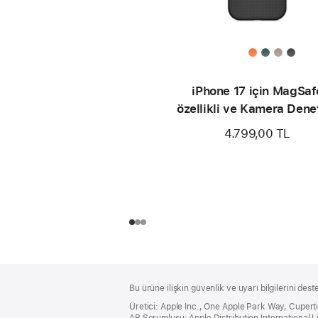
iPhone 17 için MagSaf
özellikli ve Kamera Dene
düğmeli Beats Rugged Kıl
4.799,00 TL
Everest Siyahı
Alt
dipnotlar
Bu ürüne ilişkin güvenlik ve uyarı bilgilerini dest
Bilgi
Üretici: Apple Inc., One Apple Park Way, Cuper
AB Sorumlusu: Apple Distribution International Lim