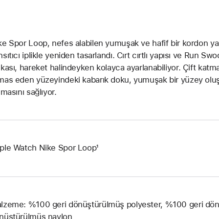
ke Spor Loop, nefes alabilen yumuşak ve hafif bir kordon yara
nsıtıcı iplikle yeniden tasarlandı. Cırt cırtlı yapısı ve Run 
lkası, hareket halindeyken kolayca ayarlanabiliyor. Çift kat
mas eden yüzeyindeki kabarık doku, yumuşak bir yüzey olu
lmasını sağlıyor.
ple Watch Nike Spor Loop¹
lzeme: %100 geri dönüştürülmüş polyester, %100 geri dö
nüştürülmüş naylon