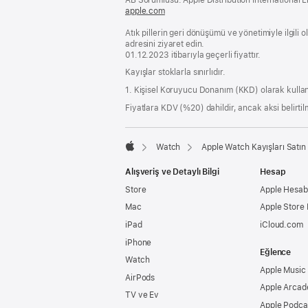
apple.com
(yeni
bir
Atık pillerin geri dönüşümü ve yönetimiyle ilgili
pencerede
adresini ziyaret edin.
açılır)
01.12.2023 itibarıyla geçerli fiyattır.
Kayışlar stoklarla sınırlıdır.
1. Kişisel Koruyucu Donanım (KKD) olarak kullan
Fiyatlara KDV (%20) dahildir, ancak aksi belirtilm
Watch
Apple Watch Kayışları Satın 
Apple
Alışveriş ve Detaylı Bilgi
Hesap
Store
Apple Hesabı
Mac
Apple Store
iPad
iCloud.com
iPhone
Eğlence
Watch
Apple Music
AirPods
Apple Arcad
TV ve Ev
Apple Podca