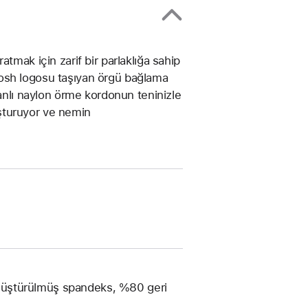
tmak için zarif bir parlaklığa sahip
Swoosh logosu taşıyan örgü bağlama
manlı naylon örme kordonun teninizle
şturuyor ve nemin
nüştürülmüş spandeks, %80 geri