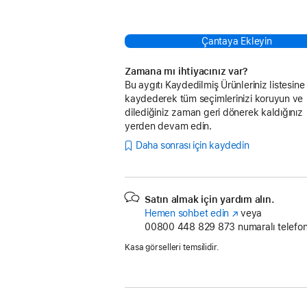
Çantaya Ekleyin
Zamana mı ihtiyacınız var?
Bu aygıtı Kaydedilmiş Ürünleriniz listesine
kaydederek tüm seçimlerinizi koruyun ve
dilediğiniz zaman geri dönerek kaldığınız
yerden devam edin.
Daha sonrası için kaydedin
Satın almak için yardım alın.
Hemen sohbet edin
(Yeni
veya
00800 448 829 873
pencerede
numaralı telefon
açılır)
Kasa görselleri temsilidir.