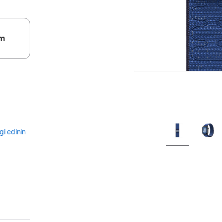
m
gi edinin