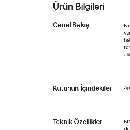
Ürün Bilgileri
Genel Bakış
Ni
ya
ha
te
atı
Kutunun İçindekiler
Ap
Teknik Özellikler
Ma
dö