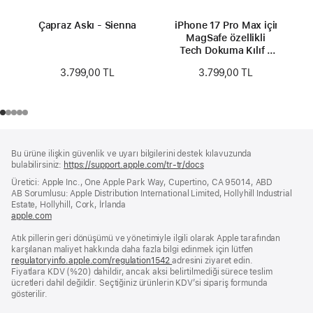
Çapraz Askı - Sienna
iPhone 17 Pro Max için
MagSafe özellikli
Tech Dokuma Kılıf -
Sienna
3.799,00 TL
3.799,00 TL
Alt
dipnotlar
Bu ürüne ilişkin güvenlik ve uyarı bilgilerini destek kılavuzunda
Bilgi
bulabilirsiniz:
https://support.apple.com/tr-tr/docs
(yeni
bir
Üretici: Apple Inc., One Apple Park Way, Cupertino, CA 95014, ABD
pencerede
AB Sorumlusu: Apple Distribution International Limited, Hollyhill Industrial
açılır)
Estate, Hollyhill, Cork, İrlanda
apple.com
(yeni
bir
Atık pillerin geri dönüşümü ve yönetimiyle ilgili olarak Apple tarafından
pencerede
karşılanan maliyet hakkında daha fazla bilgi edinmek için lütfen
açılır)
regulatoryinfo.apple.com/regulation1542
(yeni
adresini ziyaret edin.
Fiyatlara KDV (%20) dahildir, ancak aksi belirtilmediği sürece teslim
bir
ücretleri dahil değildir. Seçtiğiniz ürünlerin KDV’si sipariş formunda
pencerede
gösterilir.
açılır)