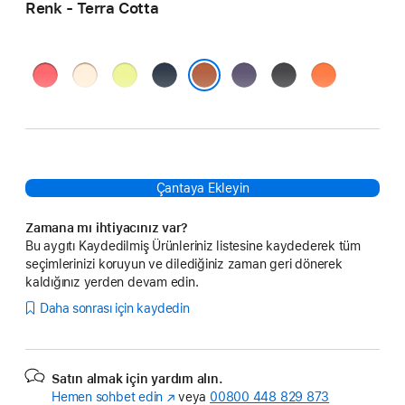
Renk - Terra Cotta
Parlak Guava
Vanilya
Neon
Gece Yarısı
Sis
Siyah
Turuncu
Sarı
Moru
Terra Cotta
Çantaya Ekleyin
Zamana mı ihtiyacınız var?
Bu aygıtı Kaydedilmiş Ürünleriniz listesine kaydederek tüm
seçimlerinizi koruyun ve dilediğiniz zaman geri dönerek
kaldığınız yerden devam edin.
Daha sonrası için kaydedin
Satın almak için yardım alın.
Hemen sohbet edin
(Yeni
veya
00800 448 829 873