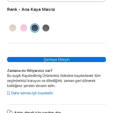
Renk - Ana Kaya Mavisi
Kalker
Çakıl
Granit
Beji
Pembesi
Grisi
Ana Kaya Mavisi
Çantaya Ekleyin
Zamana mı ihtiyacınız var?
Bu aygıtı Kaydedilmiş Ürünleriniz listesine kaydederek tüm
seçimlerinizi koruyun ve dilediğiniz zaman geri dönerek
kaldığınız yerden devam edin.
Daha sonrası için kaydedin
Satın almak için yardım alın.