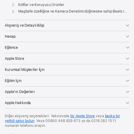
Apple
Kılıflar ve Koruyucu Ürünler
MagSafe özelliğine ve Kamera Denetimi düğmesine sahip Beats iPhone Air Kılıfı - Ana Kaya Mavisi
Alışveriş ve Detaylı Bilgi
Hesap
Eğlence
Apple Store
Kurumsal Müşteriler İçin
Eğitim İçin
Apple’ın Değerleri
Apple Hakkında
Diğer alışveriş seçenekleri: Yakınınızda
bir Apple Store
veya
başka bir
yetkili satıcı bulun
. Veya 00800 448 829 873 ya da 0216 282 15 11
numaralı telefonu arayın.