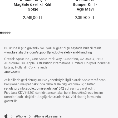
MagSafe özellikli Kılıf -
Bumper Kılıf -
Gölge
Açık Mavi
2.749,00 TL
2.099,00 TL
Alt
dipnotlar
Bu ürüne ilişkin güvenlik ve uyarı bilgilerini şu sayfada bulabilirsiniz:
Bilgi
www.beatsbydre.com/support/product-safety-and-handling
(yeni
bir
Üretici: Apple Inc., One Apple Park Way, Cupertino, CA 95014, ABD
pencerede
AB Sorumlusu: Apple Distribution International Limited, Hollyhill Industrial
açılır)
Estate, Hollyhill, Cork, İrlanda
apple.com
(yeni
bir
Atık pillerin geri dönüşümü ve yönetimiyle ilgili olarak Apple tarafından
pencerede
karşılanan maliyet hakkında daha fazla bilgi edinmek için lütfen
açılır)
regulatoryinfo.apple.com/regulation1542
(yeni
adresini ziyaret edin.
Fiyatlara KDV (%20) dahildir, ancak aksi belirtilmediği sürece teslim
bir
ücretleri dahil değildir. Seçtiğiniz ürünlerin KDV’si sipariş formunda
pencerede
gösterilir.
açılır)
iPhone
iPhone Aksesuarları