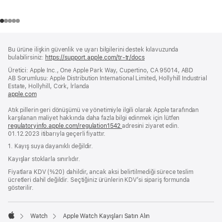
Alt
dipnotlar
Bu ürüne ilişkin güvenlik ve uyarı bilgilerini destek kılavuzunda
Bilgi
bulabilirsiniz:
https://support.apple.com/tr-tr/docs
(yeni
bir
Üretici: Apple Inc., One Apple Park Way, Cupertino, CA 95014, ABD
pencerede
AB Sorumlusu: Apple Distribution International Limited, Hollyhill Industrial
açılır)
Estate, Hollyhill, Cork, İrlanda
apple.com
(yeni
bir
Atık pillerin geri dönüşümü ve yönetimiyle ilgili olarak Apple tarafından
pencerede
karşılanan maliyet hakkında daha fazla bilgi edinmek için lütfen
açılır)
regulatoryinfo.apple.com/regulation1542
(yeni
adresini ziyaret edin.
01.12.2023 itibarıyla geçerli fiyattır.
bir
pencerede
1. Kayış suya dayanıklı değildir.
açılır)
Kayışlar stoklarla sınırlıdır.
Fiyatlara KDV (%20) dahildir, ancak aksi belirtilmediği sürece teslim
ücretleri dahil değildir. Seçtiğiniz ürünlerin KDV’si sipariş formunda
gösterilir.
Watch
Apple Watch Kayışları Satın Alın