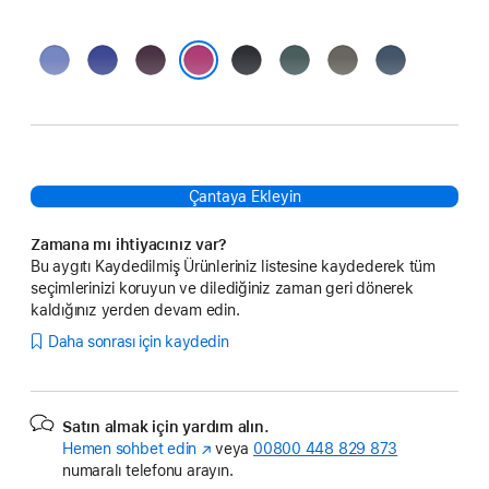
Mor Menekşe
Laciverttaş
Kırmızı
Siyah
Göl
Taş
Kot
Erik
Yeşili
Grisi
Rengi
Fuşya
Çantaya Ekleyin
Zamana mı ihtiyacınız var?
Bu aygıtı Kaydedilmiş Ürünleriniz listesine kaydederek tüm
seçimlerinizi koruyun ve dilediğiniz zaman geri dönerek
kaldığınız yerden devam edin.
Daha sonrası için kaydedin
Satın almak için yardım alın.
Hemen sohbet edin
(Yeni
veya
00800 448 829 873
numaralı telefonu arayın.
pencerede