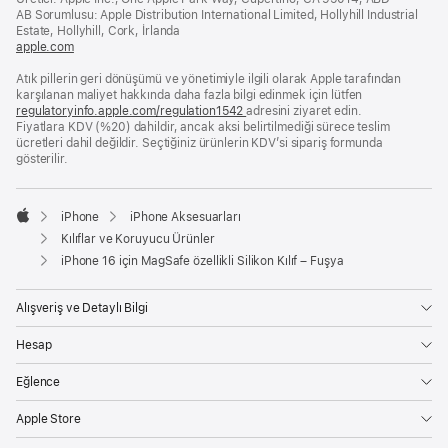
pencerede
AB Sorumlusu: Apple Distribution International Limited, Hollyhill Industrial
açılır)
Estate, Hollyhill, Cork, İrlanda
apple.com
(yeni
bir
Atık pillerin geri dönüşümü ve yönetimiyle ilgili olarak Apple tarafından
pencerede
karşılanan maliyet hakkında daha fazla bilgi edinmek için lütfen
açılır)
regulatoryinfo.apple.com/regulation1542
(yeni
adresini ziyaret edin.
Fiyatlara KDV (%20) dahildir, ancak aksi belirtilmediği sürece teslim
bir
ücretleri dahil değildir. Seçtiğiniz ürünlerin KDV’si sipariş formunda
pencerede
gösterilir.
açılır)
iPhone
iPhone Aksesuarları
Apple
Kılıflar ve Koruyucu Ürünler
iPhone 16 için MagSafe özellikli Silikon Kılıf – Fuşya
Alışveriş ve Detaylı Bilgi
Hesap
Eğlence
Apple Store