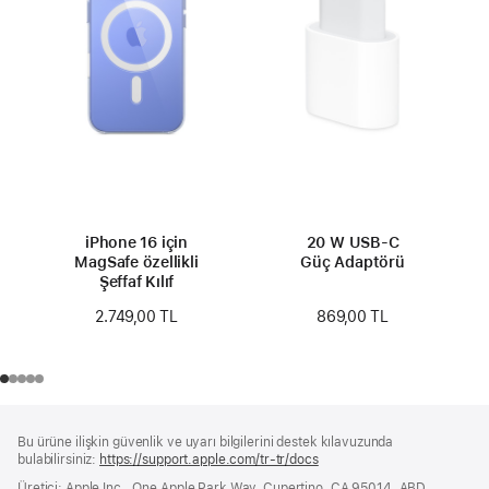
iPhone 16 için
20 W USB-C
MagSafe özellikli
Güç Adaptörü
Şeffaf Kılıf
869,00 TL
2.749,00 TL
Alt
dipnotlar
Bu ürüne ilişkin güvenlik ve uyarı bilgilerini destek kılavuzunda
Bilgi
bulabilirsiniz:
https://support.apple.com/tr-tr/docs
(yeni
bir
Üretici: Apple Inc., One Apple Park Way, Cupertino, CA 95014, ABD