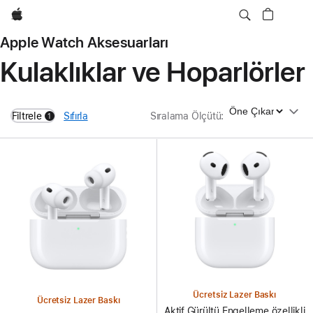
wzlhp
Apple Watch Aksesuarları
Kulaklıklar ve Hoparlörler
Sıralama Ölçütü
Filtrele
Sıfırla
Sıralama Ölçütü
:
1
filters active
Ücretsiz Lazer Baskı
Ücretsiz Lazer Baskı
Aktif Gürültü Engelleme özellikli