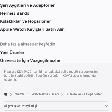
Şarj Aygıtları ve Adaptörler
Hermès Bands
Kulaklıklar ve Hoparlörler
Apple Watch Kayışları Satın Alın
Daha fazla aksesuar keşfedin
Yeni Ürünler
Üniversite İçin Vazgeçilmezler
Alt
dipnotlar
Fiyatlara KDV (%20) dahildir, ancak aksi belirtilmediği sürece teslim
Bilgi
ücretleri dahil değildir. Seçtiğiniz ürünlerin KDV’si sipariş formunda
gösterilir.
Watch
Watch Aksesuarları
Kulaklıklar ve Hoparlörler
Apple
Alışveriş ve Detaylı Bilgi