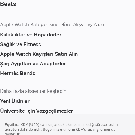
Beats
Apple Watch Kategorisine Göre Alışveriş Yapın
Kulaklıklar ve Hoparlörler
Sağlık ve Fitness
Apple Watch Kayışları Satın Alın
Şarj Aygıtları ve Adaptörler
Hermès Bands
Daha fazla aksesuar keşfedin
Yeni Ürünler
Üniversite İçin Vazgeçilmezler
Alt
dipnotlar
Fiyatlara KDV (%20) dahildir, ancak aksi belirtilmediği sürece teslim
Bilgi
ücretleri dahil değildir. Seçtiğiniz ürünlerin KDV’si sipariş formunda
gösterilir.