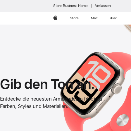
Store Business Home
Verlassen
Apple
Store
Mac
iPad
Gib den Ton an.
Apple
Entdecke die neuesten Armbänder in frischen
Farben, Styles und Materialien.
Watch
Armbänder