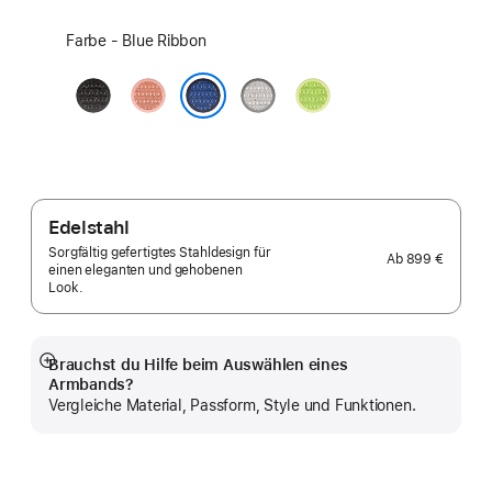
Farbe
Farbe - Blue Ribbon
wählen:
Midnight
Alpenglow
Veiled
Volt
Black
Pink
Grey
Splash
Blue Ribbon
Edelstahl
Sorgfältig gefertigtes Stahldesign für
Ab
899 €
einen eleganten und gehobenen
Look.
Brauchst du Hilfe beim Auswählen eines
Mehr
Armbands?
anzeigen
Vergleiche Material, Passform, Style und Funktionen.