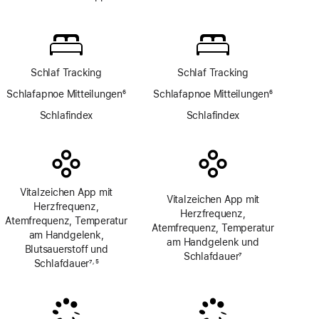
Fußnote
Blutsauerstoff
App
Schlaf Tracking
Schlaf Tracking
Schlafapnoe Mitteilungen
6
Schlafapnoe Mitteilungen
6
Fußnote
Fußnote
Schlafindex
Schlafindex
Vitalzeichen App mit
Vitalzeichen App mit
Herzfrequenz,
Herzfrequenz,
Atemfrequenz, Temperatur
Atemfrequenz, Temperatur
am Handgelenk,
am Handgelenk und
Blutsauerstoff und
Schlafdauer
7
Schlafdauer
7
5
,
Fußnote
Fußnote
Fußnote