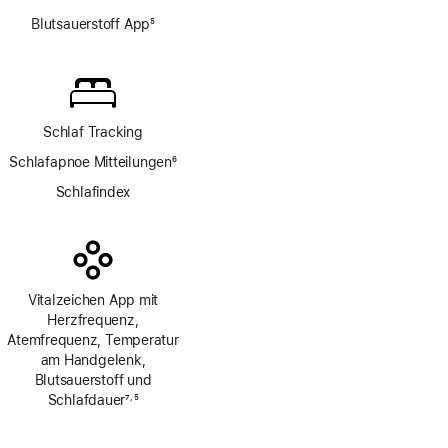
Blutsauerstoff App
5
Fußnote
Schlaf Tracking
Schlafapnoe Mitteilungen
6
Fußnote
Schlafindex
Vitalzeichen App mit
Herzfrequenz,
Atemfrequenz, Temperatur
am Handgelenk,
Blutsauerstoff und
Schlafdauer
7
5
,
Fußnote
Fußnote