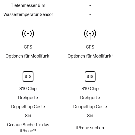
Tiefenmesser 6 m
-
Kein
Tiefenmesser
Wassertemperatur Sensor
-
Kein
bis
Wassertemperatur
6 m
Sensor
GPS
GPS
Optionen für Mobilfunk
1
Optionen für Mobilfunk
1
Fußnote
Fußnote
S10 Chip
S10 Chip
Drehgeste
Drehgeste
Doppeltipp Geste
Doppeltipp Geste
Siri
Siri
Genaue Suche für das
iPhone suchen
iPhone
13