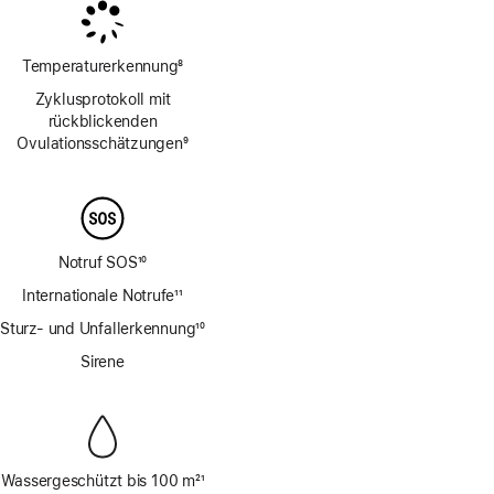
Temperaturerkennung
8
Fußnote
Zyklusprotokoll mit
rückblickenden
Ovulations­schätzungen
9
Fußnote
Notruf SOS
10
Fußnote
Internationale Notrufe
11
Fußnote
Sturz- und Unfallerkennung
10
Fußnote
Sirene
Wassergeschützt bis 100 m
21