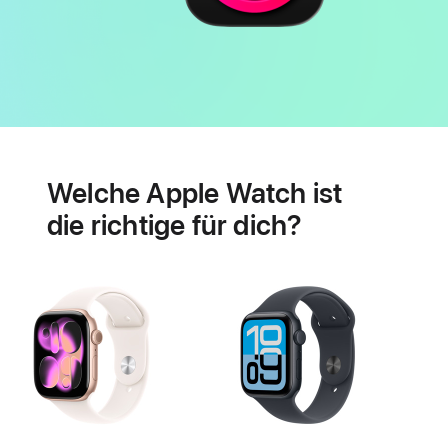
Batterie
Features
für
Welche Apple Watch ist
Herzgesundheit
die richtige für dich?