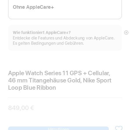
Ohne AppleCare+
Wie funktioniert AppleCare+?
M
Entdecke die Features und Abdeckung von AppleCare.
a
Es gelten Bedingungen und Gebühren.
Apple Watch Series 11 GPS + Cellular,
46 mm Titangehäuse Gold, Nike Sport
Loop Blue Ribbon
849,00 €
Hinzufügen