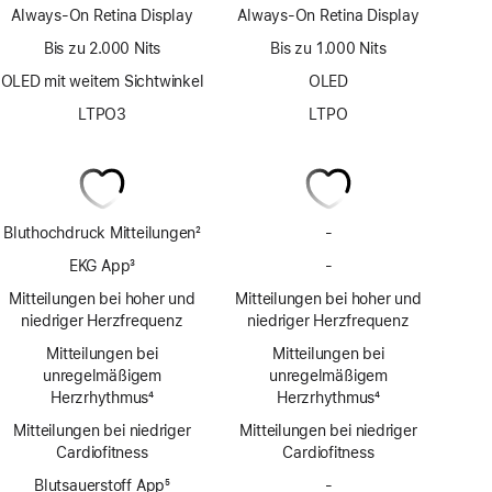
Always-On Retina Display
Always-On Retina Display
Bis zu 2.000 Nits
Bis zu 1.000 Nits
OLED mit weitem Sichtwinkel
OLED
LTPO3
LTPO
Bluthochdruck Mitteilungen
2
-
Keine
Fußnote
Bluthochdruck
EKG App
3
-
Keine
Mit­
Fußnote
EKG
Mitteilungen bei hoher und
Mitteilungen bei hoher und
teilungen
App
niedriger Herzfrequenz
niedriger Herzfrequenz
Mitteilungen bei
Mitteilungen bei
unregelmäßigem
unregelmäßigem
Herzrhythmus
4
Herzrhythmus
4
Fußnote
Fußnote
Mitteilungen bei niedriger
Mitteilungen bei niedriger
Cardio­fitness
Cardio­fitness
Blutsauerstoff App
5
-
Keine