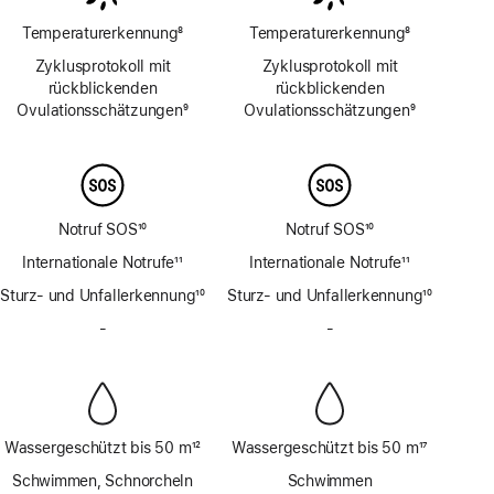
Temperaturerkennung
8
Temperaturerkennung
8
Fußnote
Fußnote
Zyklusprotokoll mit
Zyklusprotokoll mit
rückblickenden
rückblickenden
Ovulations­schätzungen
9
Ovulations­schätzungen
9
Fußnote
Fußnote
Notruf SOS
10
Notruf SOS
10
Fußnote
Fußnote
Internationale Notrufe
11
Internationale Notrufe
11
Fußnote
Fußnote
Sturz- und Unfallerkennung
10
Sturz- und Unfallerkennung
10
Fußnote
Fußnote
-
Keine
-
Keine
Sirene
Sirene
Wassergeschützt bis 50 m
12
Wassergeschützt bis 50 m
17
Fußnote
Fußnote
Schwimmen, Schnorcheln
Schwimmen